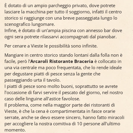
È dotato di un ampio parcheggio privato, dove potrete
lasciare la macchina per tutto il soggiorno, infatti il centro
storico si raggiunge con una breve passeggiata lungo lo
scenografico lungomare.
Infine, è dotato di un’ampia piscina con annesso bar dove
ogni sera potrete rilassarvi accompagnati dal pianobar.
Per cenare a Vieste le possibilità sono infinite.
Mangiare in centro storico stando lontani dalla folla non è
facile, però l’
Arcaroli Ristorante Braceria
è collocato in
una via centrale ma poco frequentata, che lo rende ideale
per degustare piatti di pesce senza la gente che
passeggiando urta il tavolo.
I piatti di pesce sono molto buoni, soprattutto se avrete
l’occasione di farvi servire il pescato del giorno, nel nostro
caso delle linguine all’astice favolose.
Il problema, come nella maggior parte dei ristoranti di
Vieste, è che la cena è compartimentata in fasce orarie
serrate, anche se devo essere sincero, hanno fatto miracoli
per accogliere la nostra comitiva di 10 persone all’ultimo
momento.