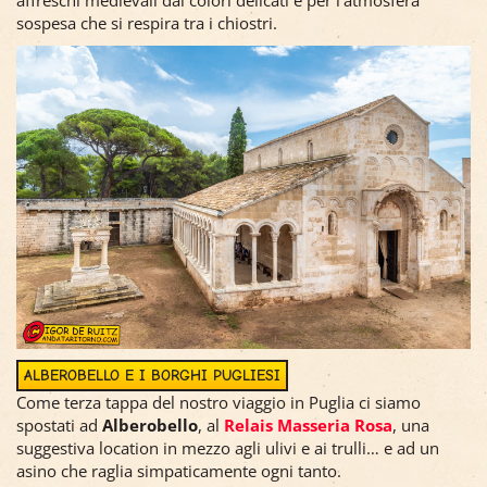
affreschi medievali dai colori delicati e per l'atmosfera
sospesa che si respira tra i chiostri.
ALBEROBELLO E I BORGHI PUGLIESI
Come terza tappa del nostro viaggio in Puglia ci siamo
spostati ad
Alberobello
, al
Relais Masseria Rosa
, una
suggestiva location in mezzo agli ulivi e ai trulli… e ad un
asino che raglia simpaticamente ogni tanto.