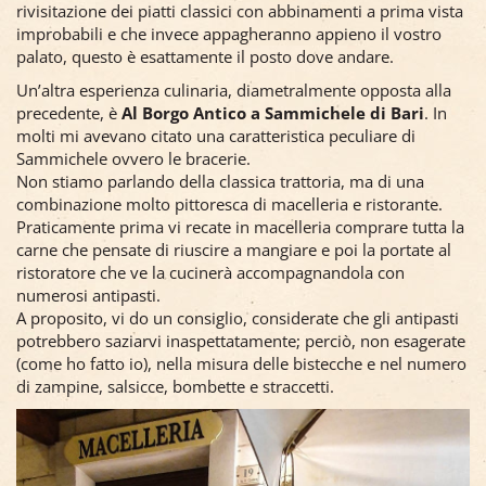
rivisitazione dei piatti classici con abbinamenti a prima vista
improbabili e che invece appagheranno appieno il vostro
palato, questo è esattamente il posto dove andare.
Un’altra esperienza culinaria, diametralmente opposta alla
precedente, è
Al Borgo Antico a Sammichele di Bari
. In
molti mi avevano citato una caratteristica peculiare di
Sammichele ovvero le bracerie.
Non stiamo parlando della classica trattoria, ma di una
combinazione molto pittoresca di macelleria e ristorante.
Praticamente prima vi recate in macelleria comprare tutta la
carne che pensate di riuscire a mangiare e poi la portate al
ristoratore che ve la cucinerà accompagnandola con
numerosi antipasti.
A proposito, vi do un consiglio, considerate che gli antipasti
potrebbero saziarvi inaspettatamente; perciò, non esagerate
(come ho fatto io), nella misura delle bistecche e nel numero
di zampine, salsicce, bombette e straccetti.