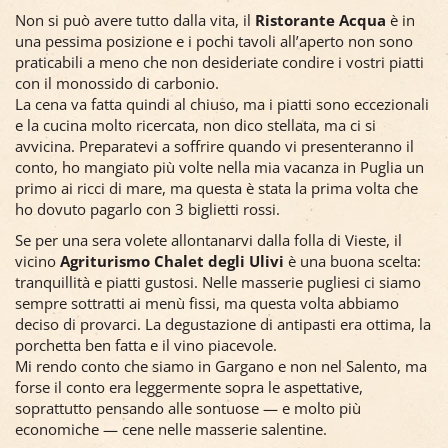
Non si può avere tutto dalla vita, il
Ristorante Acqua
è in
una pessima posizione e i pochi tavoli all’aperto non sono
praticabili a meno che non desideriate condire i vostri piatti
con il monossido di carbonio.
La cena va fatta quindi al chiuso, ma i piatti sono eccezionali
e la cucina molto ricercata, non dico stellata, ma ci si
avvicina. Preparatevi a soffrire quando vi presenteranno il
conto, ho mangiato più volte nella mia vacanza in Puglia un
primo ai ricci di mare, ma questa è stata la prima volta che
ho dovuto pagarlo con 3 biglietti rossi.
Se per una sera volete allontanarvi dalla folla di Vieste, il
vicino
Agriturismo Chalet degli Ulivi
è una buona scelta:
tranquillità e piatti gustosi. Nelle masserie pugliesi ci siamo
sempre sottratti ai menù fissi, ma questa volta abbiamo
deciso di provarci. La degustazione di antipasti era ottima, la
porchetta ben fatta e il vino piacevole.
Mi rendo conto che siamo in Gargano e non nel Salento, ma
forse il conto era leggermente sopra le aspettative,
soprattutto pensando alle sontuose — e molto più
economiche — cene nelle masserie salentine.