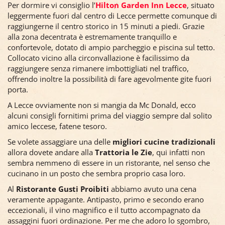
Per dormire vi consiglio l’
Hilton Garden Inn Lecce
, situato
leggermente fuori dal centro di Lecce permette comunque di
raggiungerne il centro storico in 15 minuti a piedi. Grazie
alla zona decentrata è estremamente tranquillo e
confortevole, dotato di ampio parcheggio e piscina sul tetto.
Collocato vicino alla circonvallazione è facilissimo da
raggiungere senza rimanere imbottigliati nel traffico,
offrendo inoltre la possibilità di fare agevolmente gite fuori
porta.
A Lecce ovviamente non si mangia da Mc Donald, ecco
alcuni consigli fornitimi prima del viaggio sempre dal solito
amico leccese, fatene tesoro.
Se volete assaggiare una delle
migliori cucine tradizionali
allora dovete andare alla
Trattoria le Zie
, qui infatti non
sembra nemmeno di essere in un ristorante, nel senso che
cucinano in un posto che sembra proprio casa loro.
Al
Ristorante Gusti Proibiti
abbiamo avuto una cena
veramente appagante. Antipasto, primo e secondo erano
eccezionali, il vino magnifico e il tutto accompagnato da
assaggini fuori ordinazione. Per me che adoro lo sgombro,