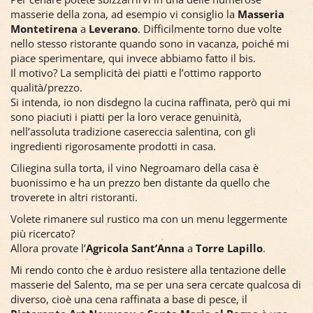
masserie della zona, ad esempio vi consiglio la
Masseria
Montetirena
a
Leverano
. Difficilmente torno due volte
nello stesso ristorante quando sono in vacanza, poiché mi
piace sperimentare, qui invece abbiamo fatto il bis.
Il motivo? La semplicità dei piatti e l’ottimo rapporto
qualità/prezzo.
Si intenda, io non disdegno la cucina raffinata, però qui mi
sono piaciuti i piatti per la loro verace genuinità,
nell’assoluta tradizione casereccia salentina, con gli
ingredienti rigorosamente prodotti in casa.
Ciliegina sulla torta, il vino Negroamaro della casa è
buonissimo e ha un prezzo ben distante da quello che
troverete in altri ristoranti.
Volete rimanere sul rustico ma con un menu leggermente
più ricercato?
Allora provate l’
Agricola Sant’Anna
a
Torre Lapillo
.
Mi rendo conto che è arduo resistere alla tentazione delle
masserie del Salento, ma se per una sera cercate qualcosa di
diverso, cioè una cena raffinata a base di pesce, il