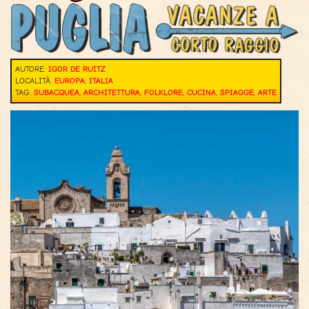
AUTORE:
IGOR DE RUITZ
LOCALITÀ:
EUROPA
,
ITALIA
TAG:
SUBACQUEA
,
ARCHITETTURA
,
FOLKLORE
,
CUCINA
,
SPIAGGE
,
ARTE