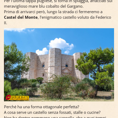
Per l’ultima tappa pugliese, si torna in spiaggia, affacciati sul
meraviglioso mare blu cobalto del Gargano.
Prima di arrivarci però, lungo la strada ci fermeremo a
Castel del Monte
, l’enigmatico castello voluto da Federico
II.
Perché ha una forma ottagonale perfetta?
A cosa serve un castello senza fossati, stalle o cucine?
Non ha dentro nemmeno una cappella, che a quei tempi