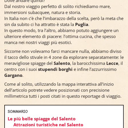
Dove andare quindi?
Dal nostro viaggio perfetto di solito richiediamo mare,
immersioni subacquee, natura e storia.
In Italia non c’è che l’imbarazzo della scelta, però la meta che
sin da subito ci ha attratto è stata la
Puglia
.
In questo modo, tra l’altro, abbiamo potuto aggiungere un
ulteriore elemento di piacere: l’ottima cucina, che spesso
manca nei nostri viaggi più esotici.
Siccome non volevamo farci mancare nulla, abbiamo diviso
il tacco dello stivale in 4 zone da esplorare separatamente: le
meravigliose spiagge del
Salento
, la barocchissima
Lecce
, il
centro con i suoi
stupendi borghi
e infine l’azzurrissimo
Gargano
.
Come al solito, utilizzando la mappa interattiva all’inizio
dell’articolo potrete vedere posizionati con precisione
millimetrica tutti i posti citati in questo reportage di viaggio.
SOMMARIO
Le più belle spiagge del Salento
Attrazioni turistiche nel Salento