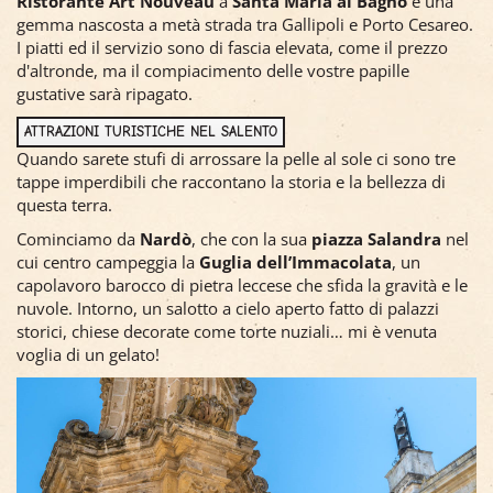
Ristorante Art Nouveau
a
Santa Maria al Bagno
è una
gemma nascosta a metà strada tra Gallipoli e Porto Cesareo.
I piatti ed il servizio sono di fascia elevata, come il prezzo
d'altronde, ma il compiacimento delle vostre papille
gustative sarà ripagato.
ATTRAZIONI TURISTICHE NEL SALENTO
Quando sarete stufi di arrossare la pelle al sole ci sono tre
tappe imperdibili che raccontano la storia e la bellezza di
questa terra.
Cominciamo da
Nardò
, che con la sua
piazza Salandra
nel
cui centro campeggia la
Guglia dell’Immacolata
, un
capolavoro barocco di pietra leccese che sfida la gravità e le
nuvole. Intorno, un salotto a cielo aperto fatto di palazzi
storici, chiese decorate come torte nuziali… mi è venuta
voglia di un gelato!