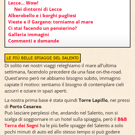
Lecce… Wow!
Nei dintorni di Lecce
Alberobello e i borghi pugliesi
Vieste e il Gargano: torniamo al mare
Ci stai facendo un pensierino?
Galleria immagini
Commenti e domande
LE PIÙ BELLE SPIAGGE DEL SALENTO
Di solito nei nostri viaggi releghiamo il mare all’ultima
settimana, facendolo precedere da una fase on-the-road.
Quest’anno però ne abbiamo bisogno subito, immagino
capiate il motivo: sentiamo il bisogno di contemplare cieli
azzurri e oziare in spazi aperti.
La nostra prima base è stata quindi
Torre Lapillo
, nei pressi
di
Porto Cesareo
.
Può lasciare perplessi che, andando nel Salento, non si
scelga di soggiornare in un hotel sulla spiaggia, però il
B&B
Terra dei Sogni
ha le più belle spiagge del Salento a solo
pochi minuti di auto ed allo stesso tempo si può godere