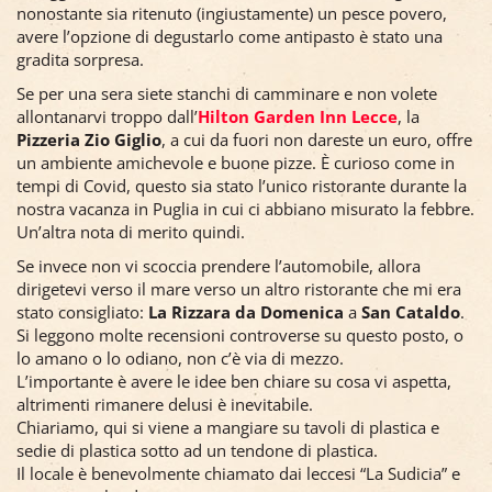
nonostante sia ritenuto (ingiustamente) un pesce povero,
avere l’opzione di degustarlo come antipasto è stato una
gradita sorpresa.
Se per una sera siete stanchi di camminare e non volete
allontanarvi troppo dall’
Hilton Garden Inn Lecce
, la
Pizzeria Zio Giglio
, a cui da fuori non dareste un euro, offre
un ambiente amichevole e buone pizze. È curioso come in
tempi di Covid, questo sia stato l’unico ristorante durante la
nostra vacanza in Puglia in cui ci abbiano misurato la febbre.
Un’altra nota di merito quindi.
Se invece non vi scoccia prendere l’automobile, allora
dirigetevi verso il mare verso un altro ristorante che mi era
stato consigliato:
La Rizzara da Domenica
a
San Cataldo
.
Si leggono molte recensioni controverse su questo posto, o
lo amano o lo odiano, non c’è via di mezzo.
L’importante è avere le idee ben chiare su cosa vi aspetta,
altrimenti rimanere delusi è inevitabile.
Chiariamo, qui si viene a mangiare su tavoli di plastica e
sedie di plastica sotto ad un tendone di plastica.
Il locale è benevolmente chiamato dai leccesi “La Sudicia” e