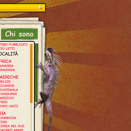
TIMI PUBBLICATI
PIÙ LETTI
OCALITÀ
FRICA
NAMIBIA
TANZANIA
MERICHE
BELIZE
ECUADOR
GUATEMALA
HONDURAS
MESSICO
PERÙ
STATI UNITI
SIA
CAMBOGIA
CINA
COREA DEL SUD
EMIRATI ARABI