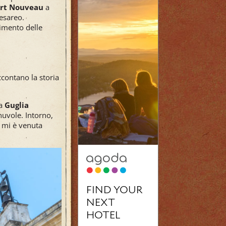
Art Nouveau
a
esareo.
cimento delle
ccontano la storia
la
Guglia
nuvole. Intorno,
… mi è venuta