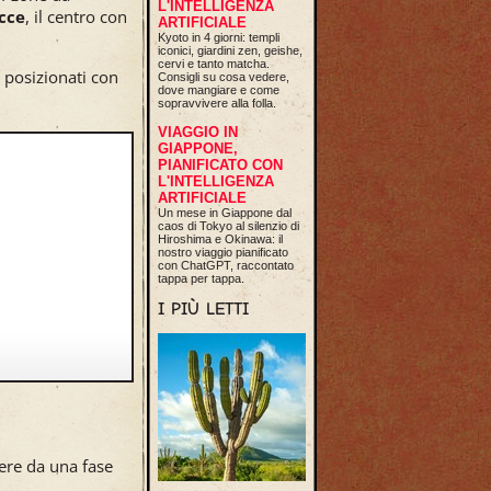
L'INTELLIGENZA
cce
, il centro con
ARTIFICIALE
Kyoto in 4 giorni: templi
iconici, giardini zen, geishe,
cervi e tanto matcha.
e posizionati con
Consigli su cosa vedere,
dove mangiare e come
sopravvivere alla folla.
VIAGGIO IN
GIAPPONE,
PIANIFICATO CON
L'INTELLIGENZA
ARTIFICIALE
Un mese in Giappone dal
caos di Tokyo al silenzio di
Hiroshima e Okinawa: il
nostro viaggio pianificato
con ChatGPT, raccontato
tappa per tappa.
I PIÙ LETTI
dere da una fase