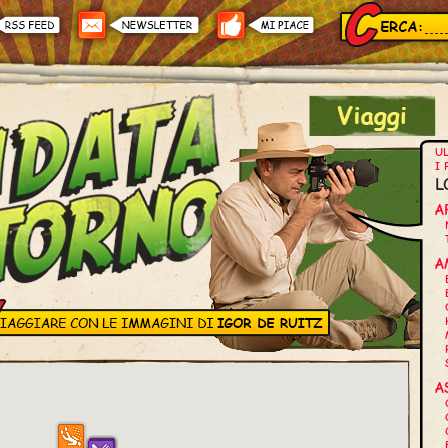
UL
I 
L
A
A
A