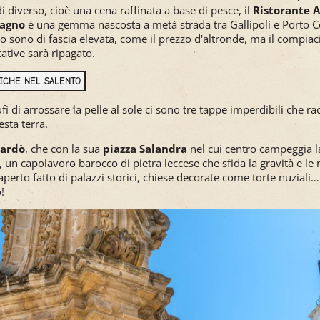
i diverso, cioè una cena raffinata a base di pesce, il
Ristorante 
Bagno
è una gemma nascosta a metà strada tra Gallipoli e Porto C
vizio sono di fascia elevata, come il prezzo d'altronde, ma il compia
tative sarà ripagato.
TICHE NEL SALENTO
i di arrossare la pelle al sole ci sono tre tappe imperdibili che ra
esta terra.
ardò
, che con la sua
piazza Salandra
nel cui centro campeggia 
, un capolavoro barocco di pietra leccese che sfida la gravità e le 
 aperto fatto di palazzi storici, chiese decorate come torte nuziali
!