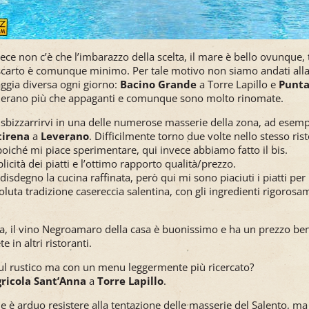
vece non c’è che l’imbarazzo della scelta, il mare è bello ovunque, t
lo scarto è comunque minimo. Per tale motivo non siamo andati all
aggia diversa ogni giorno:
Bacino Grande
a Torre Lapillo e
Punta
o erano più che appaganti e comunque sono molto rinomate.
sbizzarrirvi in una delle numerose masserie della zona, ad esempi
tirena
a
Leverano
. Difficilmente torno due volte nello stesso ri
oiché mi piace sperimentare, qui invece abbiamo fatto il bis.
licità dei piatti e l’ottimo rapporto qualità/prezzo.
disdegno la cucina raffinata, però qui mi sono piaciuti i piatti per
soluta tradizione casereccia salentina, con gli ingredienti rigorosa
rta, il vino Negroamaro della casa è buonissimo e ha un prezzo be
e in altri ristoranti.
ul rustico ma con un menu leggermente più ricercato?
ricola Sant’Anna
a
Torre Lapillo
.
 è arduo resistere alla tentazione delle masserie del Salento, ma