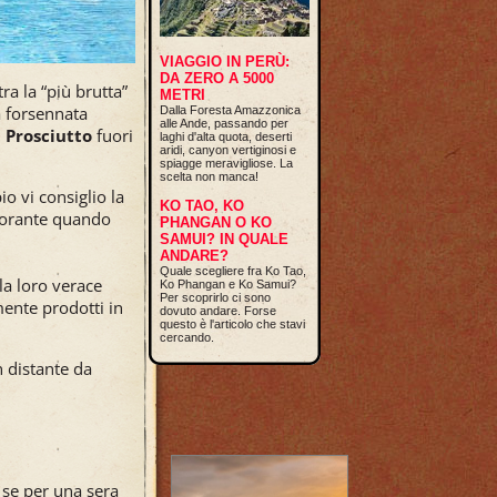
VIAGGIO IN PERÙ:
DA ZERO A 5000
ra la “più brutta”
METRI
a forsennata
Dalla Foresta Amazzonica
alle Ande, passando per
 Prosciutto
fuori
laghi d'alta quota, deserti
aridi, canyon vertiginosi e
spiagge meravigliose. La
scelta non manca!
o vi consiglio la
KO TAO, KO
storante quando
PHANGAN O KO
SAMUI? IN QUALE
ANDARE?
Quale scegliere fra Ko Tao,
 la loro verace
Ko Phangan e Ko Samui?
Per scoprirlo ci sono
mente prodotti in
dovuto andare. Forse
questo è l'articolo che stavi
cercando.
n distante da
 se per una sera