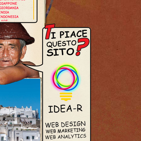
GIAPPONE
GIORDANIA
INDIA
INDONESIA
LAOS
MALDIVE
MALESIA
MYANMAR
NEPAL
OMAN
SINGAPORE
THAILANDIA
VIETNAM
UROPA
GERMANIA
GRECIA
ISLANDA
ITALIA
NORVEGIA
OLANDA
PORTOGALLO
ROMANIA
SPAGNA
SVEZIA