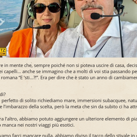
re in mente che, sempre poiché non si poteva uscire di casa, decisi
ei capelli… anche se immagino che a molti di voi stia passando pe
 romana “E ‘sti…?!”. Era per dire che è stato un anno di cambiament
di?
 perfetto di solito richiediamo mare, immersioni subacquee, natur
he l’imbarazzo della scelta, però la meta che sin da subito ci ha attr
a l’altro, abbiamo potuto aggiungere un ulteriore elemento di pia
 manca nei nostri viaggi più esotici.
amo farci mancare nulla, abbiamo diviso il tacco dello stivale in