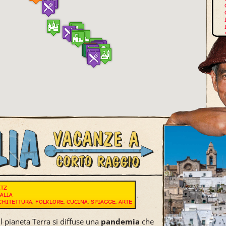
E
ITZ
TALIA
CHITETTURA
,
FOLKLORE
,
CUCINA
,
SPIAGGE
,
ARTE
l pianeta Terra si diffuse una
pandemia
che