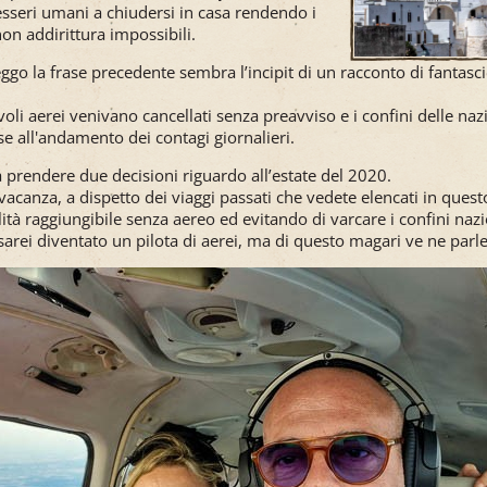
i esseri umani a chiudersi in casa rendendo i
e non addirittura impossibili.
eggo la frase precedente sembra l’incipit di un racconto di fantasc
!
 voli aerei venivano cancellati senza preavviso e i confini delle na
se all'andamento dei contagi giornalieri.
 prendere due decisioni riguardo all’estate del 2020.
vacanza, a dispetto dei viaggi passati che vedete elencati in que
lità raggiungibile senza aereo ed evitando di varcare i confini nazi
arei diventato un pilota di aerei, ma di questo magari ve ne parler