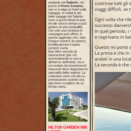
costrinse tutti gl
andando nel
Salento
, nei
pressi di
Porto Cesareo
,
viaggi difficili, s
non si scelga un hotel sulla
spiaggia. In realtà le più
belle spiagge del Salento
Ogni volta che ril
sono a pochi minuti di auto
ed allo stesso tempo si può
successo davvero
godere di una tranquillità
In quel periodo, i
che solo una struttura in
campagna può offrire. A
e riaprivano in ba
questo aggiungo che, dato
l’esiguo numero di camere,
la bella piscina è quasi
Questo mi portò a
sempre vuota.
Non offre servizio di
La prima è che in 
ristorazione (per chi
andati in una loca
eventualmente lo cerca
all’interno dell’hotel), ma è
La seconda è che s
circondato da innumerevoli
masserie dove degustare le
specialità della regione. La
colazione viene servita su
prenotazione usando una
app dove scegliere da un
fornito menu.
HILTON GARDEN INN