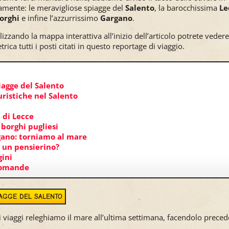
amente: le meravigliose spiagge del
Salento
, la barocchissima
Le
orghi
e infine l’azzurrissimo
Gargano
.
ilizzando la mappa interattiva all’inizio dell’articolo potrete veder
rica tutti i posti citati in questo reportage di viaggio.
iagge del Salento
uristiche nel Salento
 di Lecce
 borghi pugliesi
rgano: torniamo al mare
o un pensierino?
ini
domande
IAGGE DEL SALENTO
ri viaggi releghiamo il mare all’ultima settimana, facendolo prece