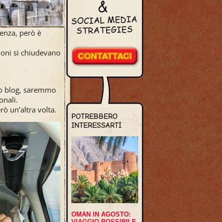
ienza, però è
zioni si chiudevano
sto blog, saremmo
onali.
ò un’altra volta.
POTREBBERO
INTERESSARTI
OMAN IN AGOSTO:
VIAGGIO POSSIBILE