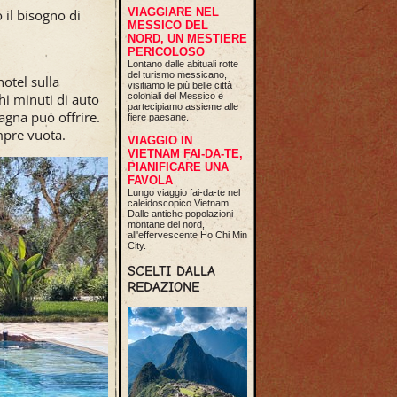
VIAGGIARE NEL
il bisogno di
MESSICO DEL
NORD, UN MESTIERE
PERICOLOSO
Lontano dalle abituali rotte
del turismo messicano,
otel sulla
visitiamo le più belle città
hi minuti di auto
coloniali del Messico e
partecipiamo assieme alle
agna può offrire.
fiere paesane.
mpre vuota.
VIAGGIO IN
VIETNAM FAI-DA-TE,
PIANIFICARE UNA
FAVOLA
Lungo viaggio fai-da-te nel
caleidoscopico Vietnam.
Dalle antiche popolazioni
montane del nord,
all'effervescente Ho Chi Min
City.
SCELTI DALLA
REDAZIONE