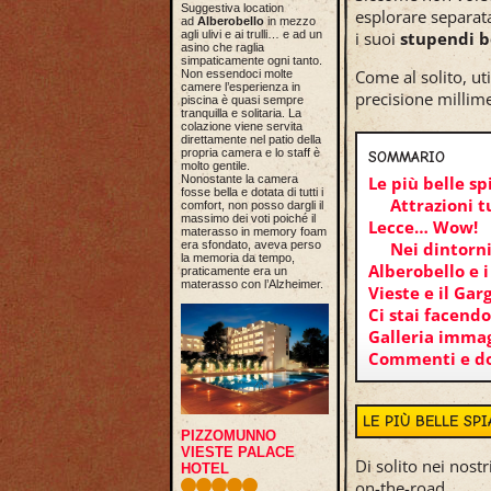
Suggestiva location
esplorare separat
ad
Alberobello
in mezzo
agli ulivi e ai trulli… e ad un
i suoi
stupendi b
asino che raglia
simpaticamente ogni tanto.
Come al solito, ut
Non essendoci molte
camere l’esperienza in
precisione millimet
piscina è quasi sempre
tranquilla e solitaria. La
colazione viene servita
direttamente nel patio della
propria camera e lo staff è
SOMMARIO
molto gentile.
Nonostante la camera
Le più belle sp
fosse bella e dotata di tutti i
Attrazioni t
comfort, non posso dargli il
massimo dei voti poiché il
Lecce… Wow!
materasso in memory foam
era sfondato, aveva perso
Nei dintorni
la memoria da tempo,
Alberobello e i
praticamente era un
materasso con l’Alzheimer.
Vieste e il Ga
Ci stai facend
Galleria immag
Commenti e 
LE PIÙ BELLE SP
PIZZOMUNNO
VIESTE PALACE
Di solito nei nost
HOTEL
on-the-road.