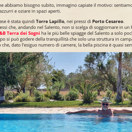
e abbiamo bisogno subito, immagino capiate il motivo: sentiamo 
zzurri e oziare in spazi aperti.
ase è stata quindi
Torre Lapillo
, nei pressi di
Porto Cesareo
.
essi che, andando nel Salento, non si scelga di soggiornare in un h
&B Terra dei Sogni
ha le più belle spiagge del Salento a solo poc
po si può godere della tranquillità che solo una struttura in camp
 che, dato l’esiguo numero di camere, la bella piscina è quasi se