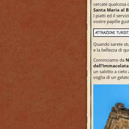
cercate qualcosa d
Santa Maria al 
I piatti ed il ser
vostre papille gus
ATTRAZIONI TURIS
Quando sarete stuf
e la bellezza di qu
Cominciamo da
N
dell’Immacolata
un salotto a cielo
voglia di un gelato