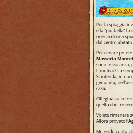
Per la spiaggia in
e la “più bella” 
ricerca di una spi
dal centro abitat
Per cenare potete 
Masseria Monte
sono in vacanza, p
Il motivo? La semp
Si intenda, io non 
genuinità, nell’as
casa.
Ciliegina sulla to
quello che troveret
Volete rimanere s
Allora provate l’
Ag
Mi rendo conto che