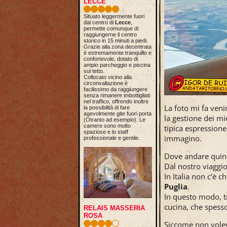
LECCE
Situato leggermente fuori
dal centro di
Lecce
,
permette comunque di
raggiungerne il centro
storico in 15 minuti a piedi.
Grazie alla zona decentrata
è estremamente tranquillo e
confortevole, dotato di
ampio parcheggio e piscina
sul tetto.
Collocato vicino alla
circonvallazione è
facilissimo da raggiungere
senza rimanere imbottigliati
nel traffico, offrendo inoltre
La foto mi fa veni
la possibilità di fare
agevolmente gite fuori porta
la gestione dei mi
(Otranto ad esempio). Le
camere sono molto
tipica espressione
spaziose e lo staff
immagino.
professionale e gentile.
Dove andare quin
Dal nostro viaggio
In Italia non c’è c
Puglia
.
In questo modo, tr
cucina, che spesso
RELAIS MASSERIA
ROSA
Siccome non volev