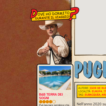
AUTORE:
IGOR DE RU
LOCALITÀ:
EUROPA
,
I
B&B TERRA DEI
TAG:
SUBACQUEA
,
AR
SOGNI
Nell’anno 2020 su
Può lasciare perplessi che,