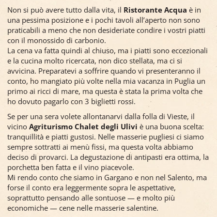
Non si può avere tutto dalla vita, il
Ristorante Acqua
è in
una pessima posizione e i pochi tavoli all’aperto non sono
praticabili a meno che non desideriate condire i vostri piatti
con il monossido di carbonio.
La cena va fatta quindi al chiuso, ma i piatti sono eccezionali
e la cucina molto ricercata, non dico stellata, ma ci si
avvicina. Preparatevi a soffrire quando vi presenteranno il
conto, ho mangiato più volte nella mia vacanza in Puglia un
primo ai ricci di mare, ma questa è stata la prima volta che
ho dovuto pagarlo con 3 biglietti rossi.
Se per una sera volete allontanarvi dalla folla di Vieste, il
vicino
Agriturismo Chalet degli Ulivi
è una buona scelta:
tranquillità e piatti gustosi. Nelle masserie pugliesi ci siamo
sempre sottratti ai menù fissi, ma questa volta abbiamo
deciso di provarci. La degustazione di antipasti era ottima, la
porchetta ben fatta e il vino piacevole.
Mi rendo conto che siamo in Gargano e non nel Salento, ma
forse il conto era leggermente sopra le aspettative,
soprattutto pensando alle sontuose — e molto più
economiche — cene nelle masserie salentine.