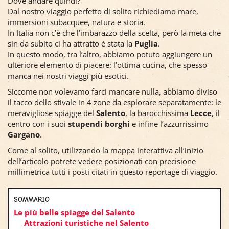
Dove andare quindi?
Dal nostro viaggio perfetto di solito richiediamo mare,
immersioni subacquee, natura e storia.
In Italia non c’è che l’imbarazzo della scelta, però la meta che
sin da subito ci ha attratto è stata la
Puglia
.
In questo modo, tra l’altro, abbiamo potuto aggiungere un
ulteriore elemento di piacere: l’ottima cucina, che spesso
manca nei nostri viaggi più esotici.
Siccome non volevamo farci mancare nulla, abbiamo diviso
il tacco dello stivale in 4 zone da esplorare separatamente: le
meravigliose spiagge del
Salento
, la barocchissima
Lecce
, il
centro con i suoi
stupendi borghi
e infine l’azzurrissimo
Gargano
.
Come al solito, utilizzando la mappa interattiva all’inizio
dell’articolo potrete vedere posizionati con precisione
millimetrica tutti i posti citati in questo reportage di viaggio.
SOMMARIO
Le più belle spiagge del Salento
Attrazioni turistiche nel Salento