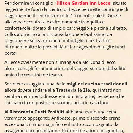
Per dormire vi consiglio l’
Hilton Garden Inn Lecce
, situato
leggermente fuori dal centro di Lecce permette comunque di
raggiungerne il centro storico in 15 minuti a piedi. Grazie
alla zona decentrata è estremamente tranquillo e
confortevole, dotato di ampio parcheggio e piscina sul tetto.
Collocato vicino alla circonvallazione è facilissimo da
raggiungere senza rimanere imbottigliati nel traffico,
offrendo inoltre la possibilità di fare agevolmente gite fuori
porta.
A Lecce ovviamente non si mangia da Mc Donald, ecco
alcuni consigli fornitimi prima del viaggio sempre dal solito
amico leccese, fatene tesoro.
Se volete assaggiare una delle
migliori cucine tradizionali
allora dovete andare alla
Trattoria le Zie
, qui infatti non
sembra nemmeno di essere in un ristorante, nel senso che
cucinano in un posto che sembra proprio casa loro.
Al
Ristorante Gusti Proibiti
abbiamo avuto una cena
veramente appagante. Antipasto, primo e secondo erano
eccezionali, il vino magnifico e il tutto accompagnato da
assaggini fuori ordinazione. Per me che adoro lo sgombro,