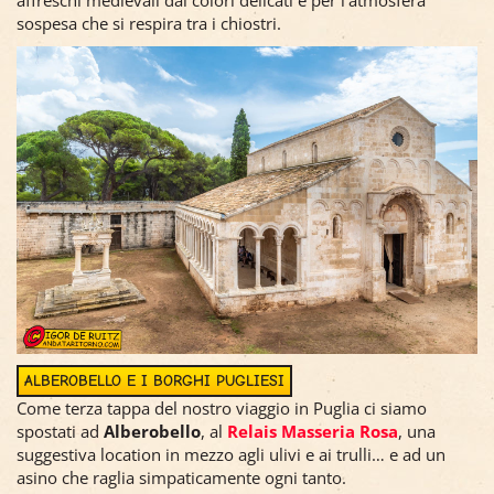
affreschi medievali dai colori delicati e per l'atmosfera
sospesa che si respira tra i chiostri.
ALBEROBELLO E I BORGHI PUGLIESI
Come terza tappa del nostro viaggio in Puglia ci siamo
spostati ad
Alberobello
, al
Relais Masseria Rosa
, una
suggestiva location in mezzo agli ulivi e ai trulli… e ad un
asino che raglia simpaticamente ogni tanto.