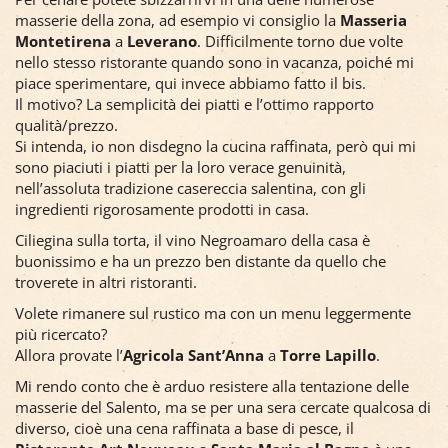
masserie della zona, ad esempio vi consiglio la
Masseria
Montetirena
a
Leverano
. Difficilmente torno due volte
nello stesso ristorante quando sono in vacanza, poiché mi
piace sperimentare, qui invece abbiamo fatto il bis.
Il motivo? La semplicità dei piatti e l’ottimo rapporto
qualità/prezzo.
Si intenda, io non disdegno la cucina raffinata, però qui mi
sono piaciuti i piatti per la loro verace genuinità,
nell’assoluta tradizione casereccia salentina, con gli
ingredienti rigorosamente prodotti in casa.
Ciliegina sulla torta, il vino Negroamaro della casa è
buonissimo e ha un prezzo ben distante da quello che
troverete in altri ristoranti.
Volete rimanere sul rustico ma con un menu leggermente
più ricercato?
Allora provate l’
Agricola Sant’Anna
a
Torre Lapillo
.
Mi rendo conto che è arduo resistere alla tentazione delle
masserie del Salento, ma se per una sera cercate qualcosa di
diverso, cioè una cena raffinata a base di pesce, il