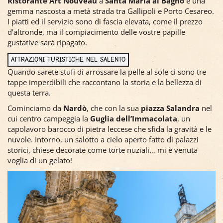
Ristorante Art Nouveau
a
Santa Maria al Bagno
è una
gemma nascosta a metà strada tra Gallipoli e Porto Cesareo.
I piatti ed il servizio sono di fascia elevata, come il prezzo
d'altronde, ma il compiacimento delle vostre papille
gustative sarà ripagato.
ATTRAZIONI TURISTICHE NEL SALENTO
Quando sarete stufi di arrossare la pelle al sole ci sono tre
tappe imperdibili che raccontano la storia e la bellezza di
questa terra.
Cominciamo da
Nardò
, che con la sua
piazza Salandra
nel
cui centro campeggia la
Guglia dell’Immacolata
, un
capolavoro barocco di pietra leccese che sfida la gravità e le
nuvole. Intorno, un salotto a cielo aperto fatto di palazzi
storici, chiese decorate come torte nuziali… mi è venuta
voglia di un gelato!