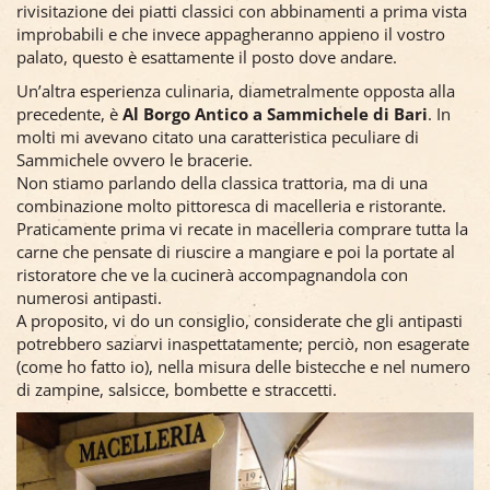
rivisitazione dei piatti classici con abbinamenti a prima vista
improbabili e che invece appagheranno appieno il vostro
palato, questo è esattamente il posto dove andare.
Un’altra esperienza culinaria, diametralmente opposta alla
precedente, è
Al Borgo Antico a Sammichele di Bari
. In
molti mi avevano citato una caratteristica peculiare di
Sammichele ovvero le bracerie.
Non stiamo parlando della classica trattoria, ma di una
combinazione molto pittoresca di macelleria e ristorante.
Praticamente prima vi recate in macelleria comprare tutta la
carne che pensate di riuscire a mangiare e poi la portate al
ristoratore che ve la cucinerà accompagnandola con
numerosi antipasti.
A proposito, vi do un consiglio, considerate che gli antipasti
potrebbero saziarvi inaspettatamente; perciò, non esagerate
(come ho fatto io), nella misura delle bistecche e nel numero
di zampine, salsicce, bombette e straccetti.