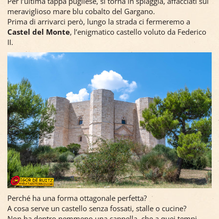
Per l’ultima tappa pugliese, si torna in spiaggia, affacciati sul
meraviglioso mare blu cobalto del Gargano.
Prima di arrivarci però, lungo la strada ci fermeremo a
Castel del Monte
, l’enigmatico castello voluto da Federico
II.
Perché ha una forma ottagonale perfetta?
A cosa serve un castello senza fossati, stalle o cucine?
Non ha dentro nemmeno una cappella, che a quei tempi