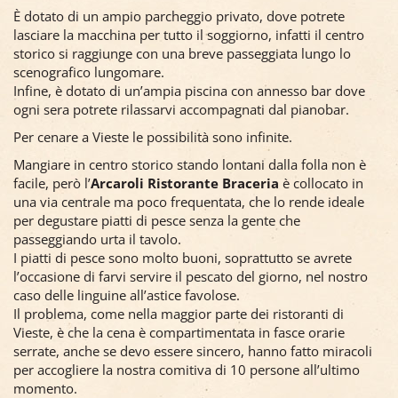
È dotato di un ampio parcheggio privato, dove potrete
lasciare la macchina per tutto il soggiorno, infatti il centro
storico si raggiunge con una breve passeggiata lungo lo
scenografico lungomare.
Infine, è dotato di un’ampia piscina con annesso bar dove
ogni sera potrete rilassarvi accompagnati dal pianobar.
Per cenare a Vieste le possibilità sono infinite.
Mangiare in centro storico stando lontani dalla folla non è
facile, però l’
Arcaroli Ristorante Braceria
è collocato in
una via centrale ma poco frequentata, che lo rende ideale
per degustare piatti di pesce senza la gente che
passeggiando urta il tavolo.
I piatti di pesce sono molto buoni, soprattutto se avrete
l’occasione di farvi servire il pescato del giorno, nel nostro
caso delle linguine all’astice favolose.
Il problema, come nella maggior parte dei ristoranti di
Vieste, è che la cena è compartimentata in fasce orarie
serrate, anche se devo essere sincero, hanno fatto miracoli
per accogliere la nostra comitiva di 10 persone all’ultimo
momento.