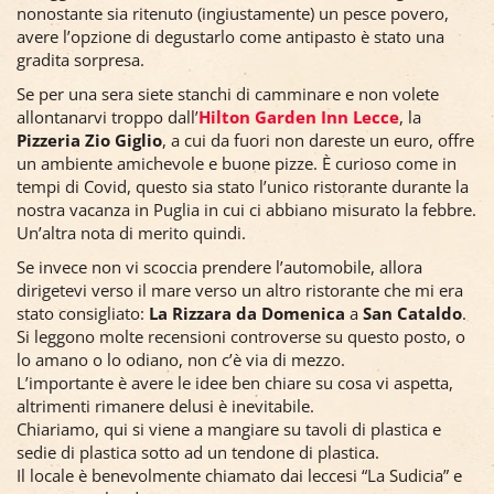
nonostante sia ritenuto (ingiustamente) un pesce povero,
avere l’opzione di degustarlo come antipasto è stato una
gradita sorpresa.
Se per una sera siete stanchi di camminare e non volete
allontanarvi troppo dall’
Hilton Garden Inn Lecce
, la
Pizzeria Zio Giglio
, a cui da fuori non dareste un euro, offre
un ambiente amichevole e buone pizze. È curioso come in
tempi di Covid, questo sia stato l’unico ristorante durante la
nostra vacanza in Puglia in cui ci abbiano misurato la febbre.
Un’altra nota di merito quindi.
Se invece non vi scoccia prendere l’automobile, allora
dirigetevi verso il mare verso un altro ristorante che mi era
stato consigliato:
La Rizzara da Domenica
a
San Cataldo
.
Si leggono molte recensioni controverse su questo posto, o
lo amano o lo odiano, non c’è via di mezzo.
L’importante è avere le idee ben chiare su cosa vi aspetta,
altrimenti rimanere delusi è inevitabile.
Chiariamo, qui si viene a mangiare su tavoli di plastica e
sedie di plastica sotto ad un tendone di plastica.
Il locale è benevolmente chiamato dai leccesi “La Sudicia” e