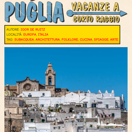
AUTORE:
IGOR DE RUITZ
LOCALITÀ:
EUROPA
,
ITALIA
TAG:
SUBACQUEA
,
ARCHITETTURA
,
FOLKLORE
,
CUCINA
,
SPIAGGE
,
ARTE