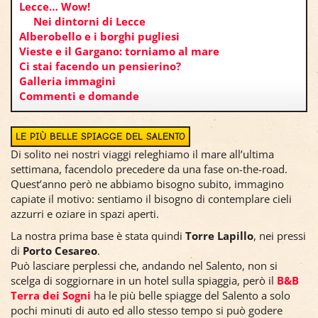
Lecce… Wow!
Nei dintorni di Lecce
Alberobello e i borghi pugliesi
Vieste e il Gargano: torniamo al mare
Ci stai facendo un pensierino?
Galleria immagini
Commenti e domande
LE PIÙ BELLE SPIAGGE DEL SALENTO
Di solito nei nostri viaggi releghiamo il mare all’ultima
settimana, facendolo precedere da una fase on-the-road.
Quest’anno però ne abbiamo bisogno subito, immagino
capiate il motivo: sentiamo il bisogno di contemplare cieli
azzurri e oziare in spazi aperti.
La nostra prima base è stata quindi
Torre Lapillo
, nei pressi
di
Porto Cesareo
.
Può lasciare perplessi che, andando nel Salento, non si
scelga di soggiornare in un hotel sulla spiaggia, però il
B&B
Terra dei Sogni
ha le più belle spiagge del Salento a solo
pochi minuti di auto ed allo stesso tempo si può godere