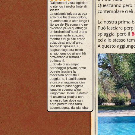
Dal punto di vista logistico
Quest’anno però n
lo ritengo il miglior hotel di
contemplare cieli a
Vieste
.
La spiaggia privata aveva
solo due file di ombrelloni,
La nostra prima b
quando tutte le altre lungo il
litorale del Pizzomunno ne
Può lasciare perpl
avevano più di quattro; gli
ombrelloni dell’hotel erano
spiaggia, però il
B
estremamente spaziati,
ed allo stesso tem
mentre tutti gli altri erano
spiaccicati uno all’altro.
A questo aggiungo
Anche lo spazio sul
bagnasciuga era molto
ampio, quando gli altri lidi
arrivavano a distanze
soffocanti.
È dotato di un ampio
parcheggio privato, dove
potrete lasciare la
macchina per tutto il
soggiorno, infatti il centro
storico si raggiunge con
una breve passeggiata
lungo lo scenografico
lungomare. Infine, è dotato
di un’ampia piscina con
annesso bar dove ogni
sera potrete rilassarvi
accompagnati dal pianobar.