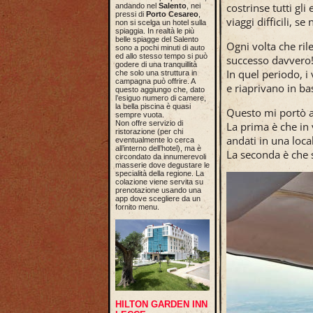
costrinse tutti gl
andando nel
Salento
, nei
pressi di
Porto Cesareo
,
viaggi difficili, s
non si scelga un hotel sulla
spiaggia. In realtà le più
belle spiagge del Salento
Ogni volta che ril
sono a pochi minuti di auto
ed allo stesso tempo si può
successo davvero
godere di una tranquillità
In quel periodo, i
che solo una struttura in
campagna può offrire. A
e riaprivano in ba
questo aggiungo che, dato
l’esiguo numero di camere,
la bella piscina è quasi
Questo mi portò a
sempre vuota.
Non offre servizio di
La prima è che in 
ristorazione (per chi
andati in una loca
eventualmente lo cerca
all’interno dell’hotel), ma è
La seconda è che s
circondato da innumerevoli
masserie dove degustare le
specialità della regione. La
colazione viene servita su
prenotazione usando una
app dove scegliere da un
fornito menu.
HILTON GARDEN INN