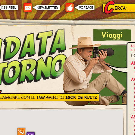
UL
I 
L
A
A
A