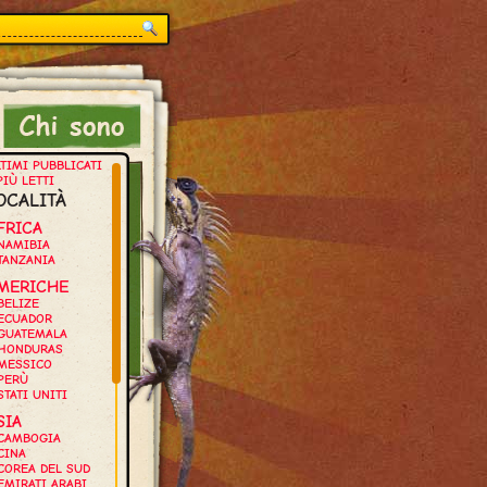
TIMI PUBBLICATI
PIÙ LETTI
OCALITÀ
FRICA
NAMIBIA
TANZANIA
MERICHE
BELIZE
ECUADOR
GUATEMALA
HONDURAS
MESSICO
PERÙ
STATI UNITI
SIA
CAMBOGIA
CINA
COREA DEL SUD
EMIRATI ARABI