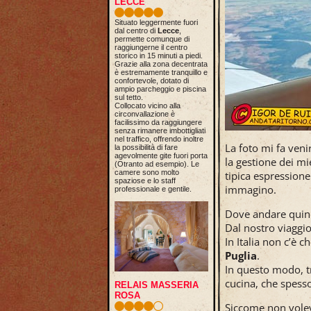
LECCE
Situato leggermente fuori
dal centro di
Lecce
,
permette comunque di
raggiungerne il centro
storico in 15 minuti a piedi.
Grazie alla zona decentrata
è estremamente tranquillo e
confortevole, dotato di
ampio parcheggio e piscina
sul tetto.
Collocato vicino alla
circonvallazione è
facilissimo da raggiungere
senza rimanere imbottigliati
nel traffico, offrendo inoltre
La foto mi fa veni
la possibilità di fare
agevolmente gite fuori porta
la gestione dei mi
(Otranto ad esempio). Le
camere sono molto
tipica espressione
spaziose e lo staff
immagino.
professionale e gentile.
Dove andare quin
Dal nostro viaggio
In Italia non c’è c
Puglia
.
In questo modo, tr
cucina, che spesso
RELAIS MASSERIA
ROSA
Siccome non volev