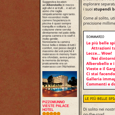
Suggestiva location
esplorare separat
ad
Alberobello
in mezzo
agli ulivi e ai trulli… e ad un
i suoi
stupendi b
asino che raglia
simpaticamente ogni tanto.
Come al solito, ut
Non essendoci molte
camere l’esperienza in
precisione millimet
piscina è quasi sempre
tranquilla e solitaria. La
colazione viene servita
direttamente nel patio della
propria camera e lo staff è
SOMMARIO
molto gentile.
Nonostante la camera
Le più belle sp
fosse bella e dotata di tutti i
Attrazioni t
comfort, non posso dargli il
massimo dei voti poiché il
Lecce… Wow!
materasso in memory foam
era sfondato, aveva perso
Nei dintorni
la memoria da tempo,
Alberobello e i
praticamente era un
materasso con l’Alzheimer.
Vieste e il Ga
Ci stai facend
Galleria immag
Commenti e 
LE PIÙ BELLE SP
PIZZOMUNNO
VIESTE PALACE
Di solito nei nost
HOTEL
on-the-road.