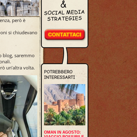
ienza, però è
zioni si chiudevano
sto blog, saremmo
onali.
ò un’altra volta.
POTREBBERO
INTERESSARTI
OMAN IN AGOSTO:
VIAGGIO POSSIBILE