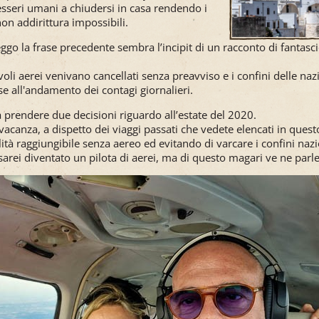
i esseri umani a chiudersi in casa rendendo i
e non addirittura impossibili.
eggo la frase precedente sembra l’incipit di un racconto di fantasc
!
 voli aerei venivano cancellati senza preavviso e i confini delle na
se all'andamento dei contagi giornalieri.
 prendere due decisioni riguardo all’estate del 2020.
vacanza, a dispetto dei viaggi passati che vedete elencati in que
lità raggiungibile senza aereo ed evitando di varcare i confini nazi
arei diventato un pilota di aerei, ma di questo magari ve ne parler