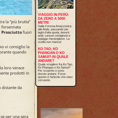
VIAGGIO IN PERÙ:
DA ZERO A 5000
ra la “più brutta”
METRI
a forsennata
Dalla Foresta Amazzonica
alle Ande, passando per
 Prosciutto
fuori
laghi d'alta quota, deserti
aridi, canyon vertiginosi e
spiagge meravigliose. La
scelta non manca!
o vi consiglio la
KO TAO, KO
storante quando
PHANGAN O KO
SAMUI? IN QUALE
ANDARE?
Quale scegliere fra Ko Tao,
 la loro verace
Ko Phangan e Ko Samui?
Per scoprirlo ci sono
mente prodotti in
dovuto andare. Forse
questo è l'articolo che stavi
cercando.
n distante da
 se per una sera