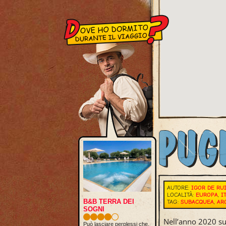
AUTORE:
IGOR DE RU
LOCALITÀ:
EUROPA
,
I
B&B TERRA DEI
TAG:
SUBACQUEA
,
AR
SOGNI
Nell’anno 2020 su
Può lasciare perplessi che,