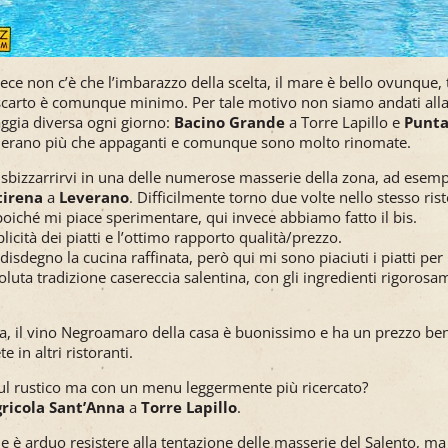
vece non c’è che l’imbarazzo della scelta, il mare è bello ovunque, t
lo scarto è comunque minimo. Per tale motivo non siamo andati all
aggia diversa ogni giorno:
Bacino Grande
a Torre Lapillo e
Punta
o erano più che appaganti e comunque sono molto rinomate.
sbizzarrirvi in una delle numerose masserie della zona, ad esempi
tirena
a
Leverano
. Difficilmente torno due volte nello stesso ri
oiché mi piace sperimentare, qui invece abbiamo fatto il bis.
licità dei piatti e l’ottimo rapporto qualità/prezzo.
disdegno la cucina raffinata, però qui mi sono piaciuti i piatti per
soluta tradizione casereccia salentina, con gli ingredienti rigorosa
rta, il vino Negroamaro della casa è buonissimo e ha un prezzo be
e in altri ristoranti.
ul rustico ma con un menu leggermente più ricercato?
ricola Sant’Anna
a
Torre Lapillo
.
 è arduo resistere alla tentazione delle masserie del Salento, ma