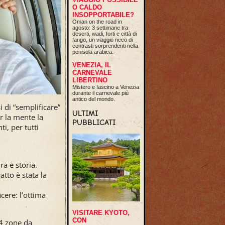
O CALDO
INSOPPORTABILE?
Oman on the road in
agosto: 3 settimane tra
deserti, wadi, forti e città di
fango, un viaggio ricco di
contrasti sorprendenti nella
penisola arabica.
VENEZIA, IL
CARNEVALE
LIBERTINO
Mistero e fascino a Venezia
durante il carnevale più
antico del mondo.
 di “semplificare”
ULTIMI
r la mente la
PUBBLICATI
i, per tutti
a e storia.
atto è stata la
cere: l’ottima
VISITARE KYOTO,
CON
 4 zone da