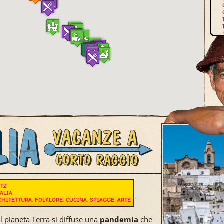
E
ITZ
TALIA
CHITETTURA
,
FOLKLORE
,
CUCINA
,
SPIAGGE
,
ARTE
l pianeta Terra si diffuse una
pandemia
che