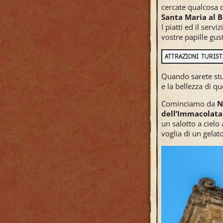
cercate qualcosa d
Santa Maria al 
I piatti ed il ser
vostre papille gus
ATTRAZIONI TURIS
Quando sarete stuf
e la bellezza di qu
Cominciamo da
N
dell’Immacolata
un salotto a cielo
voglia di un gelato