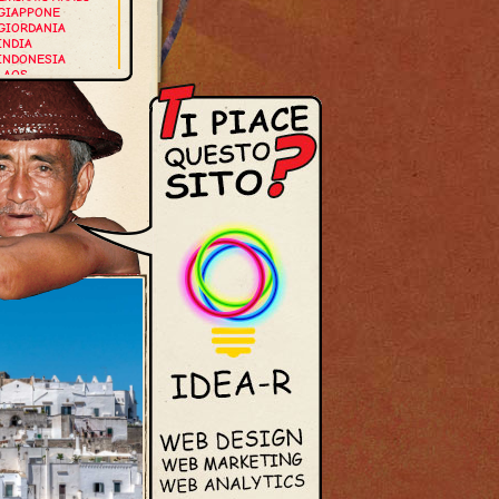
GIAPPONE
GIORDANIA
INDIA
INDONESIA
LAOS
MALDIVE
MALESIA
MYANMAR
NEPAL
OMAN
SINGAPORE
THAILANDIA
VIETNAM
UROPA
GERMANIA
GRECIA
ISLANDA
ITALIA
NORVEGIA
OLANDA
PORTOGALLO
ROMANIA
SPAGNA
SVEZIA