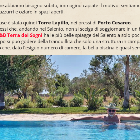
e abbiamo bisogno subito, immagino capiate il motivo: sentiamo 
zzurri e oziare in spazi aperti.
ase è stata quindi
Torre Lapillo
, nei pressi di
Porto Cesareo
.
essi che, andando nel Salento, non si scelga di soggiornare in un h
&B Terra dei Sogni
ha le più belle spiagge del Salento a solo poc
po si può godere della tranquillità che solo una struttura in camp
 che, dato l’esiguo numero di camere, la bella piscina è quasi se