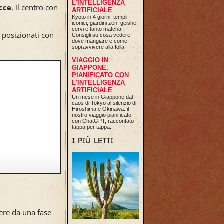
L'INTELLIGENZA
cce
, il centro con
ARTIFICIALE
Kyoto in 4 giorni: templi
iconici, giardini zen, geishe,
cervi e tanto matcha.
e posizionati con
Consigli su cosa vedere,
dove mangiare e come
sopravvivere alla folla.
VIAGGIO IN
GIAPPONE,
PIANIFICATO CON
L'INTELLIGENZA
ARTIFICIALE
Un mese in Giappone dal
caos di Tokyo al silenzio di
Hiroshima e Okinawa: il
nostro viaggio pianificato
con ChatGPT, raccontato
tappa per tappa.
I PIÙ LETTI
dere da una fase