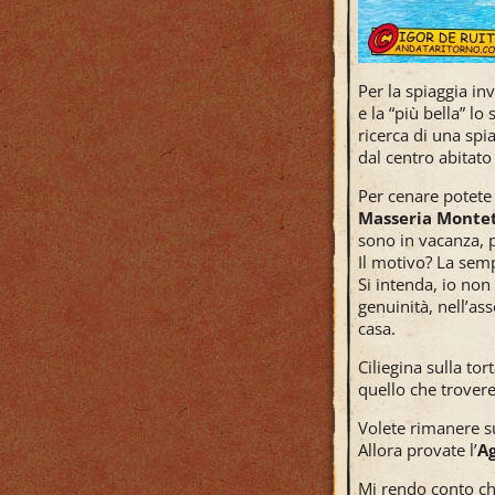
Per la spiaggia in
e la “più bella” 
ricerca di una spi
dal centro abitat
Per cenare potete 
Masseria Monte
sono in vacanza, p
Il motivo? La semp
Si intenda, io non 
genuinità, nell’as
casa.
Ciliegina sulla to
quello che troveret
Volete rimanere s
Allora provate l’
Ag
Mi rendo conto che