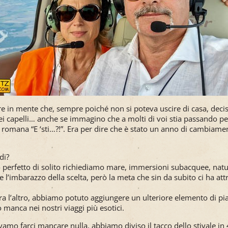
re in mente che, sempre poiché non si poteva uscire di casa, decisi
ei capelli… anche se immagino che a molti di voi stia passando pe
 romana “E ‘sti…?!”. Era per dire che è stato un anno di cambiament
di?
 perfetto di solito richiediamo mare, immersioni subacquee, natur
he l’imbarazzo della scelta, però la meta che sin da subito ci ha attr
a l’altro, abbiamo potuto aggiungere un ulteriore elemento di pia
 manca nei nostri viaggi più esotici.
amo farci mancare nulla, abbiamo diviso il tacco dello stivale in