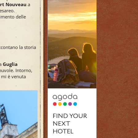
Art Nouveau
a
esareo.
cimento delle
ccontano la storia
la
Guglia
nuvole. Intorno,
… mi è venuta