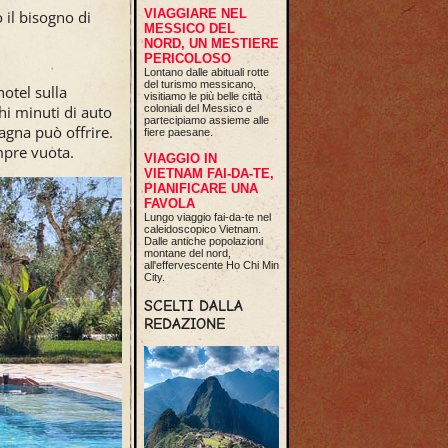
VIAGGIARE NEL
il bisogno di
MESSICO DEL
NORD, UN MESTIERE
PERICOLOSO
Lontano dalle abituali rotte
del turismo messicano,
otel sulla
visitiamo le più belle città
hi minuti di auto
coloniali del Messico e
partecipiamo assieme alle
agna può offrire.
fiere paesane.
mpre vuota.
VIAGGIO IN
VIETNAM FAI-DA-TE,
PIANIFICARE UNA
FAVOLA
Lungo viaggio fai-da-te nel
caleidoscopico Vietnam.
Dalle antiche popolazioni
montane del nord,
all'effervescente Ho Chi Min
City.
SCELTI DALLA
REDAZIONE