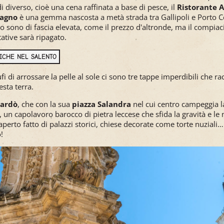
i diverso, cioè una cena raffinata a base di pesce, il
Ristorante 
Bagno
è una gemma nascosta a metà strada tra Gallipoli e Porto C
vizio sono di fascia elevata, come il prezzo d'altronde, ma il compia
tative sarà ripagato.
TICHE NEL SALENTO
i di arrossare la pelle al sole ci sono tre tappe imperdibili che ra
esta terra.
ardò
, che con la sua
piazza Salandra
nel cui centro campeggia 
, un capolavoro barocco di pietra leccese che sfida la gravità e le 
 aperto fatto di palazzi storici, chiese decorate come torte nuziali
!