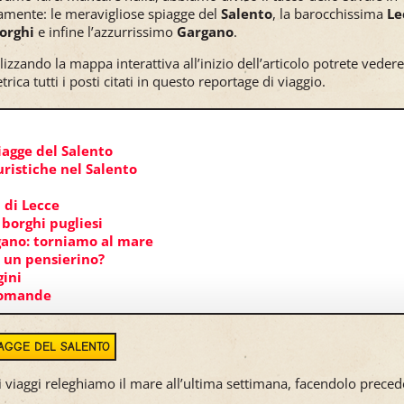
amente: le meravigliose spiagge del
Salento
, la barocchissima
Le
orghi
e infine l’azzurrissimo
Gargano
.
ilizzando la mappa interattiva all’inizio dell’articolo potrete veder
rica tutti i posti citati in questo reportage di viaggio.
iagge del Salento
uristiche nel Salento
 di Lecce
 borghi pugliesi
rgano: torniamo al mare
o un pensierino?
ini
domande
IAGGE DEL SALENTO
ri viaggi releghiamo il mare all’ultima settimana, facendolo prece