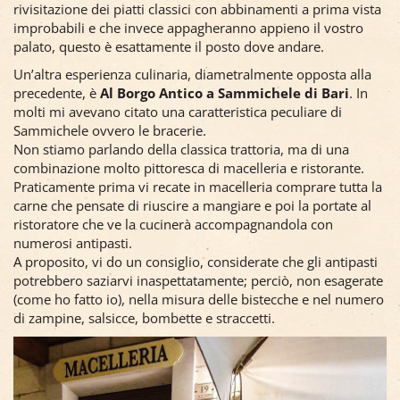
rivisitazione dei piatti classici con abbinamenti a prima vista
improbabili e che invece appagheranno appieno il vostro
palato, questo è esattamente il posto dove andare.
Un’altra esperienza culinaria, diametralmente opposta alla
precedente, è
Al Borgo Antico a Sammichele di Bari
. In
molti mi avevano citato una caratteristica peculiare di
Sammichele ovvero le bracerie.
Non stiamo parlando della classica trattoria, ma di una
combinazione molto pittoresca di macelleria e ristorante.
Praticamente prima vi recate in macelleria comprare tutta la
carne che pensate di riuscire a mangiare e poi la portate al
ristoratore che ve la cucinerà accompagnandola con
numerosi antipasti.
A proposito, vi do un consiglio, considerate che gli antipasti
potrebbero saziarvi inaspettatamente; perciò, non esagerate
(come ho fatto io), nella misura delle bistecche e nel numero
di zampine, salsicce, bombette e straccetti.