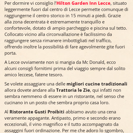
Per dormire vi consiglio l’
Hilton Garden Inn Lecce
, situato
leggermente fuori dal centro di Lecce permette comunque di
raggiungerne il centro storico in 15 minuti a piedi. Grazie
alla zona decentrata è estremamente tranquillo e
confortevole, dotato di ampio parcheggio e piscina sul tetto.
Collocato vicino alla circonvallazione è facilissimo da
raggiungere senza rimanere imbottigliati nel traffico,
offrendo inoltre la possibilità di fare agevolmente gite fuori
porta.
A Lecce ovviamente non si mangia da Mc Donald, ecco
alcuni consigli fornitimi prima del viaggio sempre dal solito
amico leccese, fatene tesoro.
Se volete assaggiare una delle
migliori cucine tradizionali
allora dovete andare alla
Trattoria le Zie
, qui infatti non
sembra nemmeno di essere in un ristorante, nel senso che
cucinano in un posto che sembra proprio casa loro.
Al
Ristorante Gusti Proibiti
abbiamo avuto una cena
veramente appagante. Antipasto, primo e secondo erano
eccezionali, il vino magnifico e il tutto accompagnato da
assaggini fuori ordinazione. Per me che adoro lo sgombro,