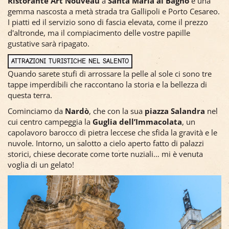
Ristorante Art Nouveau
a
Santa Maria al Bagno
è una
gemma nascosta a metà strada tra Gallipoli e Porto Cesareo.
I piatti ed il servizio sono di fascia elevata, come il prezzo
d'altronde, ma il compiacimento delle vostre papille
gustative sarà ripagato.
ATTRAZIONI TURISTICHE NEL SALENTO
Quando sarete stufi di arrossare la pelle al sole ci sono tre
tappe imperdibili che raccontano la storia e la bellezza di
questa terra.
Cominciamo da
Nardò
, che con la sua
piazza Salandra
nel
cui centro campeggia la
Guglia dell’Immacolata
, un
capolavoro barocco di pietra leccese che sfida la gravità e le
nuvole. Intorno, un salotto a cielo aperto fatto di palazzi
storici, chiese decorate come torte nuziali… mi è venuta
voglia di un gelato!