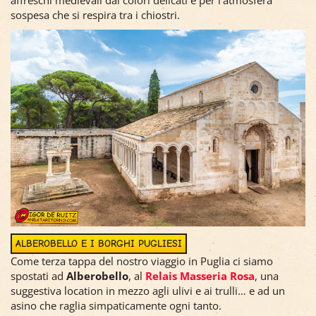
affreschi medievali dai colori delicati e per l'atmosfera
sospesa che si respira tra i chiostri.
ALBEROBELLO E I BORGHI PUGLIESI
Come terza tappa del nostro viaggio in Puglia ci siamo
spostati ad
Alberobello
, al
Relais Masseria Rosa
, una
suggestiva location in mezzo agli ulivi e ai trulli… e ad un
asino che raglia simpaticamente ogni tanto.