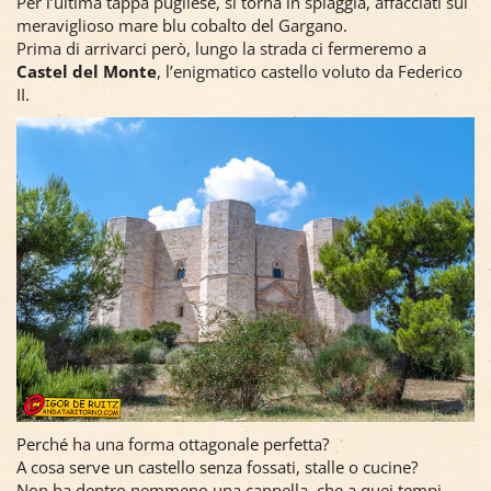
Per l’ultima tappa pugliese, si torna in spiaggia, affacciati sul
meraviglioso mare blu cobalto del Gargano.
Prima di arrivarci però, lungo la strada ci fermeremo a
Castel del Monte
, l’enigmatico castello voluto da Federico
II.
Perché ha una forma ottagonale perfetta?
A cosa serve un castello senza fossati, stalle o cucine?
Non ha dentro nemmeno una cappella, che a quei tempi