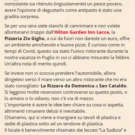
nonostante sia ritenuto (ingiustamente) un pesce povero,
avere l’opzione di degustarlo come antipasto è stato una
gradita sorpresa.
Se per una sera siete stanchi di camminare e non volete
allontanarvi troppo dall’
Hilton Garden Inn Lecce
, la
Pizzeria Zio Giglio
, a cui da fuori non dareste un euro, offre
un ambiente amichevole e buone pizze. È curioso come in
tempi di Covid, questo sia stato l’unico ristorante durante la
nostra vacanza in Puglia in cui ci abbiano misurato la febbre.
Un’altra nota di merito quindi.
Se invece non vi scoccia prendere l’automobile, allora
dirigetevi verso il mare verso un altro ristorante che mi era
stato consigliato:
La Rizzara da Domenica
a
San Cataldo
.
Si leggono molte recensioni controverse su questo posto, o
lo amano o lo odiano, non c’è via di mezzo.
L’importante è avere le idee ben chiare su cosa vi aspetta,
altrimenti rimanere delusi è inevitabile.
Chiariamo, qui si viene a mangiare su tavoli di plastica e
sedie di plastica sotto ad un tendone di plastica.
Il locale è benevolmente chiamato dai leccesi “La Sudicia” e