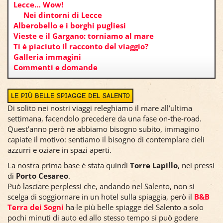
Lecce… Wow!
Nei dintorni di Lecce
Alberobello e i borghi pugliesi
Vieste e il Gargano: torniamo al mare
Ti è piaciuto il racconto del viaggio?
Galleria immagini
Commenti e domande
LE PIÙ BELLE SPIAGGE DEL SALENTO
Di solito nei nostri viaggi releghiamo il mare all’ultima
settimana, facendolo precedere da una fase on-the-road.
Quest’anno però ne abbiamo bisogno subito, immagino
capiate il motivo: sentiamo il bisogno di contemplare cieli
azzurri e oziare in spazi aperti.
La nostra prima base è stata quindi
Torre Lapillo
, nei pressi
di
Porto Cesareo
.
Può lasciare perplessi che, andando nel Salento, non si
scelga di soggiornare in un hotel sulla spiaggia, però il
B&B
Terra dei Sogni
ha le più belle spiagge del Salento a solo
pochi minuti di auto ed allo stesso tempo si può godere