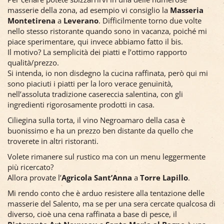
masserie della zona, ad esempio vi consiglio la
Masseria
Montetirena
a
Leverano
. Difficilmente torno due volte
nello stesso ristorante quando sono in vacanza, poiché mi
piace sperimentare, qui invece abbiamo fatto il bis.
Il motivo? La semplicità dei piatti e l’ottimo rapporto
qualità/prezzo.
Si intenda, io non disdegno la cucina raffinata, però qui mi
sono piaciuti i piatti per la loro verace genuinità,
nell’assoluta tradizione casereccia salentina, con gli
ingredienti rigorosamente prodotti in casa.
Ciliegina sulla torta, il vino Negroamaro della casa è
buonissimo e ha un prezzo ben distante da quello che
troverete in altri ristoranti.
Volete rimanere sul rustico ma con un menu leggermente
più ricercato?
Allora provate l’
Agricola Sant’Anna
a
Torre Lapillo
.
Mi rendo conto che è arduo resistere alla tentazione delle
masserie del Salento, ma se per una sera cercate qualcosa di
diverso, cioè una cena raffinata a base di pesce, il