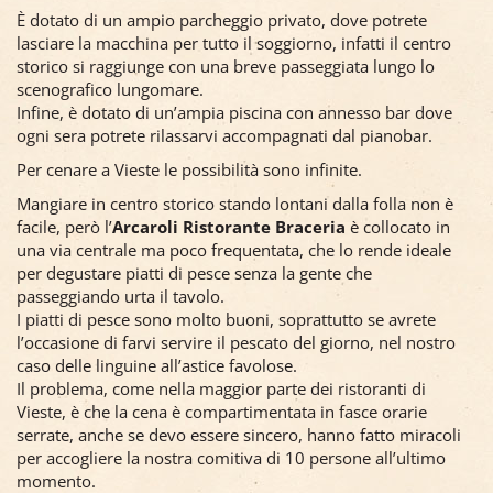
È dotato di un ampio parcheggio privato, dove potrete
lasciare la macchina per tutto il soggiorno, infatti il centro
storico si raggiunge con una breve passeggiata lungo lo
scenografico lungomare.
Infine, è dotato di un’ampia piscina con annesso bar dove
ogni sera potrete rilassarvi accompagnati dal pianobar.
Per cenare a Vieste le possibilità sono infinite.
Mangiare in centro storico stando lontani dalla folla non è
facile, però l’
Arcaroli Ristorante Braceria
è collocato in
una via centrale ma poco frequentata, che lo rende ideale
per degustare piatti di pesce senza la gente che
passeggiando urta il tavolo.
I piatti di pesce sono molto buoni, soprattutto se avrete
l’occasione di farvi servire il pescato del giorno, nel nostro
caso delle linguine all’astice favolose.
Il problema, come nella maggior parte dei ristoranti di
Vieste, è che la cena è compartimentata in fasce orarie
serrate, anche se devo essere sincero, hanno fatto miracoli
per accogliere la nostra comitiva di 10 persone all’ultimo
momento.