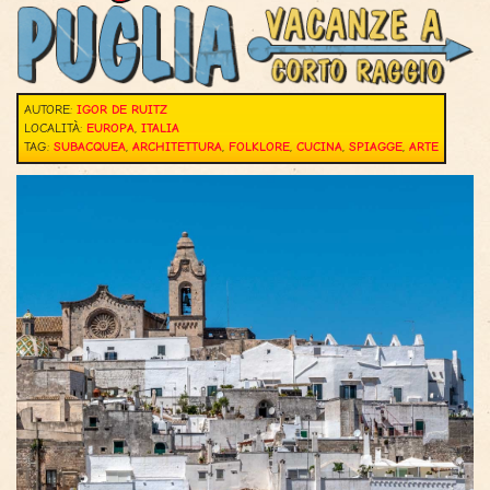
AUTORE:
IGOR DE RUITZ
LOCALITÀ:
EUROPA
,
ITALIA
TAG:
SUBACQUEA
,
ARCHITETTURA
,
FOLKLORE
,
CUCINA
,
SPIAGGE
,
ARTE