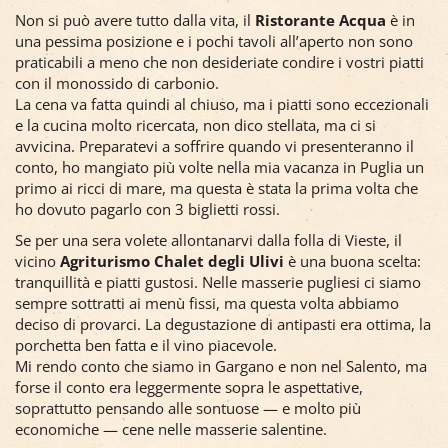
Non si può avere tutto dalla vita, il
Ristorante Acqua
è in
una pessima posizione e i pochi tavoli all’aperto non sono
praticabili a meno che non desideriate condire i vostri piatti
con il monossido di carbonio.
La cena va fatta quindi al chiuso, ma i piatti sono eccezionali
e la cucina molto ricercata, non dico stellata, ma ci si
avvicina. Preparatevi a soffrire quando vi presenteranno il
conto, ho mangiato più volte nella mia vacanza in Puglia un
primo ai ricci di mare, ma questa è stata la prima volta che
ho dovuto pagarlo con 3 biglietti rossi.
Se per una sera volete allontanarvi dalla folla di Vieste, il
vicino
Agriturismo Chalet degli Ulivi
è una buona scelta:
tranquillità e piatti gustosi. Nelle masserie pugliesi ci siamo
sempre sottratti ai menù fissi, ma questa volta abbiamo
deciso di provarci. La degustazione di antipasti era ottima, la
porchetta ben fatta e il vino piacevole.
Mi rendo conto che siamo in Gargano e non nel Salento, ma
forse il conto era leggermente sopra le aspettative,
soprattutto pensando alle sontuose — e molto più
economiche — cene nelle masserie salentine.