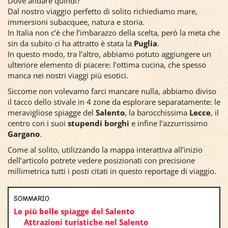
Dove andare quindi?
Dal nostro viaggio perfetto di solito richiediamo mare,
immersioni subacquee, natura e storia.
In Italia non c’è che l’imbarazzo della scelta, però la meta che
sin da subito ci ha attratto è stata la
Puglia
.
In questo modo, tra l’altro, abbiamo potuto aggiungere un
ulteriore elemento di piacere: l’ottima cucina, che spesso
manca nei nostri viaggi più esotici.
Siccome non volevamo farci mancare nulla, abbiamo diviso
il tacco dello stivale in 4 zone da esplorare separatamente: le
meravigliose spiagge del
Salento
, la barocchissima
Lecce
, il
centro con i suoi
stupendi borghi
e infine l’azzurrissimo
Gargano
.
Come al solito, utilizzando la mappa interattiva all’inizio
dell’articolo potrete vedere posizionati con precisione
millimetrica tutti i posti citati in questo reportage di viaggio.
SOMMARIO
Le più belle spiagge del Salento
Attrazioni turistiche nel Salento