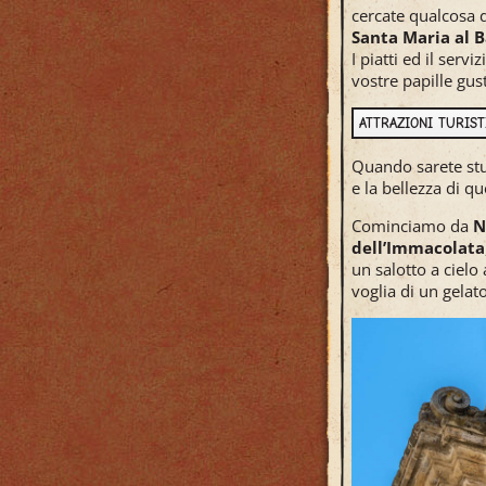
cercate qualcosa d
Santa Maria al 
I piatti ed il ser
vostre papille gus
ATTRAZIONI TURIS
Quando sarete stuf
e la bellezza di qu
Cominciamo da
N
dell’Immacolata
un salotto a cielo
voglia di un gelato