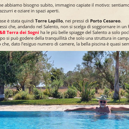
e abbiamo bisogno subito, immagino capiate il motivo: sentiamo 
zzurri e oziare in spazi aperti.
ase è stata quindi
Torre Lapillo
, nei pressi di
Porto Cesareo
.
essi che, andando nel Salento, non si scelga di soggiornare in un h
&B Terra dei Sogni
ha le più belle spiagge del Salento a solo poc
po si può godere della tranquillità che solo una struttura in camp
 che, dato l’esiguo numero di camere, la bella piscina è quasi se