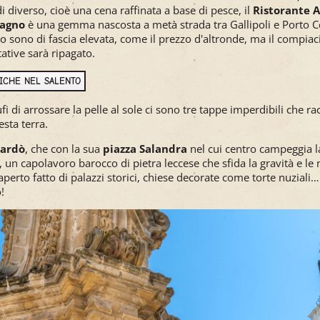
i diverso, cioè una cena raffinata a base di pesce, il
Ristorante 
Bagno
è una gemma nascosta a metà strada tra Gallipoli e Porto C
vizio sono di fascia elevata, come il prezzo d'altronde, ma il compia
tative sarà ripagato.
TICHE NEL SALENTO
i di arrossare la pelle al sole ci sono tre tappe imperdibili che ra
esta terra.
ardò
, che con la sua
piazza Salandra
nel cui centro campeggia 
, un capolavoro barocco di pietra leccese che sfida la gravità e le 
 aperto fatto di palazzi storici, chiese decorate come torte nuziali
!