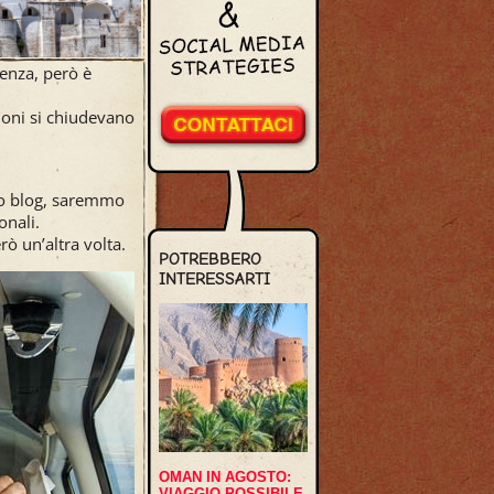
ienza, però è
zioni si chiudevano
sto blog, saremmo
onali.
ò un’altra volta.
POTREBBERO
INTERESSARTI
OMAN IN AGOSTO:
VIAGGIO POSSIBILE