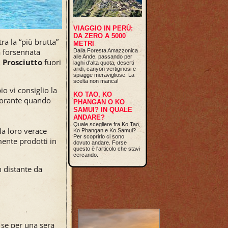
VIAGGIO IN PERÙ:
DA ZERO A 5000
ra la “più brutta”
METRI
a forsennata
Dalla Foresta Amazzonica
alle Ande, passando per
 Prosciutto
fuori
laghi d'alta quota, deserti
aridi, canyon vertiginosi e
spiagge meravigliose. La
scelta non manca!
o vi consiglio la
KO TAO, KO
storante quando
PHANGAN O KO
SAMUI? IN QUALE
ANDARE?
Quale scegliere fra Ko Tao,
 la loro verace
Ko Phangan e Ko Samui?
Per scoprirlo ci sono
mente prodotti in
dovuto andare. Forse
questo è l'articolo che stavi
cercando.
n distante da
 se per una sera