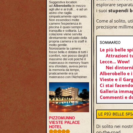
Suggestiva location
esplorare separat
ad
Alberobello
in mezzo
agli ulivi e ai trulli… e ad un
i suoi
stupendi b
asino che raglia
simpaticamente ogni tanto.
Come al solito, ut
Non essendoci molte
camere l’esperienza in
precisione millimet
piscina è quasi sempre
tranquilla e solitaria. La
colazione viene servita
direttamente nel patio della
propria camera e lo staff è
SOMMARIO
molto gentile.
Nonostante la camera
Le più belle sp
fosse bella e dotata di tutti i
Attrazioni t
comfort, non posso dargli il
massimo dei voti poiché il
Lecce… Wow!
materasso in memory foam
era sfondato, aveva perso
Nei dintorni
la memoria da tempo,
Alberobello e i
praticamente era un
materasso con l’Alzheimer.
Vieste e il Ga
Ci stai facend
Galleria immag
Commenti e 
LE PIÙ BELLE SP
PIZZOMUNNO
VIESTE PALACE
Di solito nei nost
HOTEL
on-the-road.