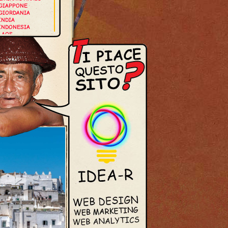
GIAPPONE
GIORDANIA
INDIA
INDONESIA
LAOS
MALDIVE
MALESIA
MYANMAR
NEPAL
OMAN
SINGAPORE
THAILANDIA
VIETNAM
UROPA
GERMANIA
GRECIA
ISLANDA
ITALIA
NORVEGIA
OLANDA
PORTOGALLO
ROMANIA
SPAGNA
SVEZIA