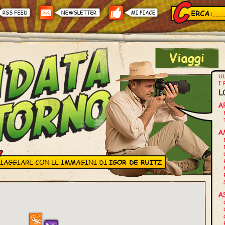
UL
I 
L
A
A
A