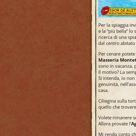
Per la spiaggia in
e la “più bella” 
ricerca di una spi
dal centro abitat
Per cenare potete 
Masseria Monte
sono in vacanza, p
Il motivo? La semp
Si intenda, io non 
genuinità, nell’as
casa.
Ciliegina sulla to
quello che troveret
Volete rimanere s
Allora provate l’
Ag
Mi rendo conto che