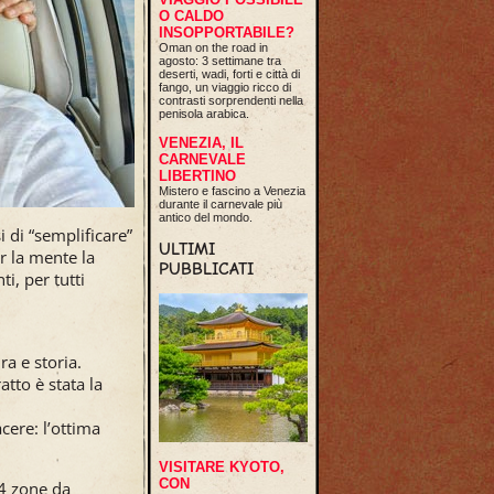
O CALDO
INSOPPORTABILE?
Oman on the road in
agosto: 3 settimane tra
deserti, wadi, forti e città di
fango, un viaggio ricco di
contrasti sorprendenti nella
penisola arabica.
VENEZIA, IL
CARNEVALE
LIBERTINO
Mistero e fascino a Venezia
durante il carnevale più
antico del mondo.
 di “semplificare”
ULTIMI
r la mente la
PUBBLICATI
i, per tutti
a e storia.
atto è stata la
cere: l’ottima
VISITARE KYOTO,
CON
 4 zone da