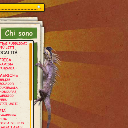
TIMI PUBBLICATI
PIÙ LETTI
OCALITÀ
FRICA
NAMIBIA
TANZANIA
MERICHE
BELIZE
ECUADOR
GUATEMALA
HONDURAS
MESSICO
PERÙ
STATI UNITI
SIA
CAMBOGIA
CINA
COREA DEL SUD
EMIRATI ARABI