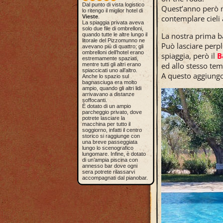
Dal punto di vista logistico
Quest’anno però n
lo ritengo il miglior hotel di
contemplare cieli a
Vieste
.
La spiaggia privata aveva
solo due file di ombrelloni,
La nostra prima b
quando tutte le altre lungo il
litorale del Pizzomunno ne
Può lasciare perpl
avevano più di quattro; gli
ombrelloni dell’hotel erano
spiaggia, però il
B
estremamente spaziati,
ed allo stesso tem
mentre tutti gli altri erano
spiaccicati uno all’altro.
A questo aggiungo
Anche lo spazio sul
bagnasciuga era molto
ampio, quando gli altri lidi
arrivavano a distanze
soffocanti.
È dotato di un ampio
parcheggio privato, dove
potrete lasciare la
macchina per tutto il
soggiorno, infatti il centro
storico si raggiunge con
una breve passeggiata
lungo lo scenografico
lungomare. Infine, è dotato
di un’ampia piscina con
annesso bar dove ogni
sera potrete rilassarvi
accompagnati dal pianobar.