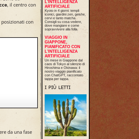
L'INTELLIGENZA
cce
, il centro con
ARTIFICIALE
Kyoto in 4 giorni: templi
iconici, giardini zen, geishe,
cervi e tanto matcha.
e posizionati con
Consigli su cosa vedere,
dove mangiare e come
sopravvivere alla folla.
VIAGGIO IN
GIAPPONE,
PIANIFICATO CON
L'INTELLIGENZA
ARTIFICIALE
Un mese in Giappone dal
caos di Tokyo al silenzio di
Hiroshima e Okinawa: il
nostro viaggio pianificato
con ChatGPT, raccontato
tappa per tappa.
I PIÙ LETTI
dere da una fase