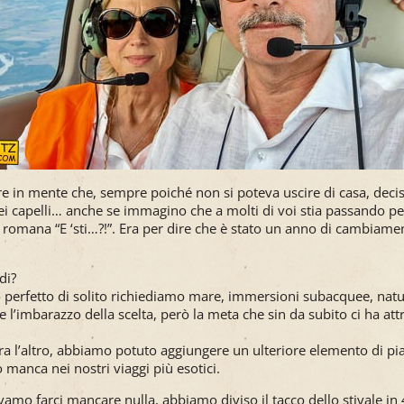
re in mente che, sempre poiché non si poteva uscire di casa, decisi
ei capelli… anche se immagino che a molti di voi stia passando pe
 romana “E ‘sti…?!”. Era per dire che è stato un anno di cambiament
di?
 perfetto di solito richiediamo mare, immersioni subacquee, natur
he l’imbarazzo della scelta, però la meta che sin da subito ci ha attr
a l’altro, abbiamo potuto aggiungere un ulteriore elemento di pia
 manca nei nostri viaggi più esotici.
amo farci mancare nulla, abbiamo diviso il tacco dello stivale in