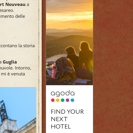
Art Nouveau
a
esareo.
cimento delle
ccontano la storia
la
Guglia
nuvole. Intorno,
… mi è venuta