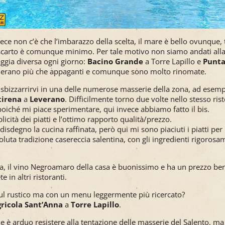
vece non c’è che l’imbarazzo della scelta, il mare è bello ovunque, t
lo scarto è comunque minimo. Per tale motivo non siamo andati all
aggia diversa ogni giorno:
Bacino Grande
a Torre Lapillo e
Punta
o erano più che appaganti e comunque sono molto rinomate.
sbizzarrirvi in una delle numerose masserie della zona, ad esempi
tirena
a
Leverano
. Difficilmente torno due volte nello stesso ri
oiché mi piace sperimentare, qui invece abbiamo fatto il bis.
licità dei piatti e l’ottimo rapporto qualità/prezzo.
disdegno la cucina raffinata, però qui mi sono piaciuti i piatti per
soluta tradizione casereccia salentina, con gli ingredienti rigorosa
rta, il vino Negroamaro della casa è buonissimo e ha un prezzo be
e in altri ristoranti.
ul rustico ma con un menu leggermente più ricercato?
ricola Sant’Anna
a
Torre Lapillo
.
 è arduo resistere alla tentazione delle masserie del Salento, ma