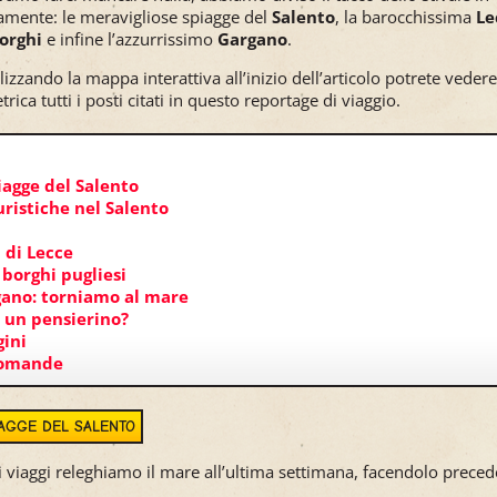
amente: le meravigliose spiagge del
Salento
, la barocchissima
Le
orghi
e infine l’azzurrissimo
Gargano
.
ilizzando la mappa interattiva all’inizio dell’articolo potrete veder
rica tutti i posti citati in questo reportage di viaggio.
iagge del Salento
uristiche nel Salento
 di Lecce
 borghi pugliesi
rgano: torniamo al mare
o un pensierino?
ini
domande
IAGGE DEL SALENTO
ri viaggi releghiamo il mare all’ultima settimana, facendolo prece