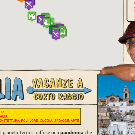
E
ITZ
TALIA
CHITETTURA
,
FOLKLORE
,
CUCINA
,
SPIAGGE
,
ARTE
l pianeta Terra si diffuse una
pandemia
che