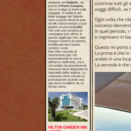
costrinse tutti gl
andando nel
Salento
, nei
pressi di
Porto Cesareo
,
viaggi difficili, s
non si scelga un hotel sulla
spiaggia. In realtà le più
belle spiagge del Salento
Ogni volta che ril
sono a pochi minuti di auto
ed allo stesso tempo si può
successo davvero
godere di una tranquillità
In quel periodo, i
che solo una struttura in
campagna può offrire. A
e riaprivano in ba
questo aggiungo che, dato
l’esiguo numero di camere,
la bella piscina è quasi
Questo mi portò a
sempre vuota.
Non offre servizio di
La prima è che in 
ristorazione (per chi
andati in una loca
eventualmente lo cerca
all’interno dell’hotel), ma è
La seconda è che s
circondato da innumerevoli
masserie dove degustare le
specialità della regione. La
colazione viene servita su
prenotazione usando una
app dove scegliere da un
fornito menu.
HILTON GARDEN INN