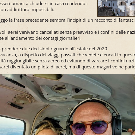
i esseri umani a chiudersi in casa rendendo i
e non addirittura impossibili.
eggo la frase precedente sembra l’incipit di un racconto di fantasc
!
 voli aerei venivano cancellati senza preavviso e i confini delle na
se all'andamento dei contagi giornalieri.
 prendere due decisioni riguardo all’estate del 2020.
vacanza, a dispetto dei viaggi passati che vedete elencati in que
lità raggiungibile senza aereo ed evitando di varcare i confini nazi
arei diventato un pilota di aerei, ma di questo magari ve ne parler