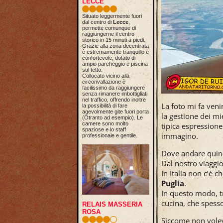
LECCE
Situato leggermente fuori
dal centro di
Lecce
,
permette comunque di
raggiungerne il centro
storico in 15 minuti a piedi.
Grazie alla zona decentrata
è estremamente tranquillo e
confortevole, dotato di
ampio parcheggio e piscina
sul tetto.
Collocato vicino alla
circonvallazione è
facilissimo da raggiungere
senza rimanere imbottigliati
nel traffico, offrendo inoltre
La foto mi fa veni
la possibilità di fare
agevolmente gite fuori porta
la gestione dei mi
(Otranto ad esempio). Le
camere sono molto
tipica espressione
spaziose e lo staff
immagino.
professionale e gentile.
Dove andare quin
Dal nostro viaggio
In Italia non c’è c
Puglia
.
In questo modo, tr
cucina, che spesso
RELAIS MASSERIA
ROSA
Siccome non volev