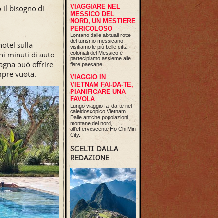
VIAGGIARE NEL
il bisogno di
MESSICO DEL
NORD, UN MESTIERE
PERICOLOSO
Lontano dalle abituali rotte
del turismo messicano,
otel sulla
visitiamo le più belle città
hi minuti di auto
coloniali del Messico e
partecipiamo assieme alle
agna può offrire.
fiere paesane.
mpre vuota.
VIAGGIO IN
VIETNAM FAI-DA-TE,
PIANIFICARE UNA
FAVOLA
Lungo viaggio fai-da-te nel
caleidoscopico Vietnam.
Dalle antiche popolazioni
montane del nord,
all'effervescente Ho Chi Min
City.
SCELTI DALLA
REDAZIONE