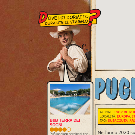
AUTORE:
IGOR DE RU
LOCALITÀ:
EUROPA
,
I
B&B TERRA DEI
TAG:
SUBACQUEA
,
AR
SOGNI
Nell’anno 2020 su
Può lasciare perplessi che,