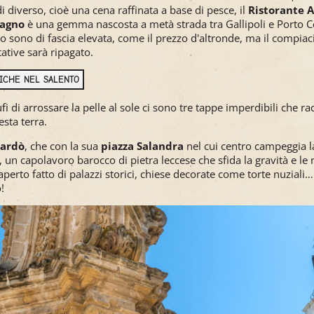
i diverso, cioè una cena raffinata a base di pesce, il
Ristorante 
Bagno
è una gemma nascosta a metà strada tra Gallipoli e Porto C
vizio sono di fascia elevata, come il prezzo d'altronde, ma il compia
tative sarà ripagato.
TICHE NEL SALENTO
i di arrossare la pelle al sole ci sono tre tappe imperdibili che ra
esta terra.
ardò
, che con la sua
piazza Salandra
nel cui centro campeggia 
, un capolavoro barocco di pietra leccese che sfida la gravità e le 
 aperto fatto di palazzi storici, chiese decorate come torte nuziali
!