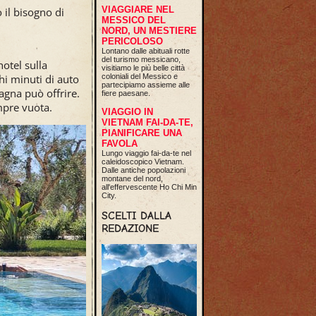
VIAGGIARE NEL
il bisogno di
MESSICO DEL
NORD, UN MESTIERE
PERICOLOSO
Lontano dalle abituali rotte
del turismo messicano,
otel sulla
visitiamo le più belle città
hi minuti di auto
coloniali del Messico e
partecipiamo assieme alle
agna può offrire.
fiere paesane.
mpre vuota.
VIAGGIO IN
VIETNAM FAI-DA-TE,
PIANIFICARE UNA
FAVOLA
Lungo viaggio fai-da-te nel
caleidoscopico Vietnam.
Dalle antiche popolazioni
montane del nord,
all'effervescente Ho Chi Min
City.
SCELTI DALLA
REDAZIONE