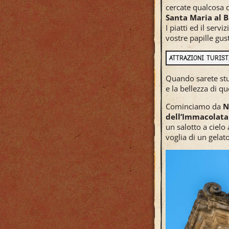
cercate qualcosa d
Santa Maria al 
I piatti ed il ser
vostre papille gus
ATTRAZIONI TURIS
Quando sarete stuf
e la bellezza di qu
Cominciamo da
N
dell’Immacolata
un salotto a cielo
voglia di un gelato