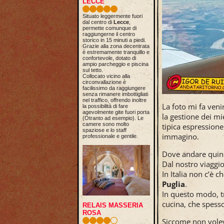
LECCE
Situato leggermente fuori
dal centro di
Lecce
,
permette comunque di
raggiungerne il centro
storico in 15 minuti a piedi.
Grazie alla zona decentrata
è estremamente tranquillo e
confortevole, dotato di
ampio parcheggio e piscina
sul tetto.
Collocato vicino alla
circonvallazione è
facilissimo da raggiungere
senza rimanere imbottigliati
nel traffico, offrendo inoltre
La foto mi fa veni
la possibilità di fare
agevolmente gite fuori porta
la gestione dei mi
(Otranto ad esempio). Le
camere sono molto
tipica espressione
spaziose e lo staff
immagino.
professionale e gentile.
Dove andare quin
Dal nostro viaggio
In Italia non c’è c
Puglia
.
In questo modo, tr
cucina, che spesso
RELAIS MASSERIA
ROSA
Siccome non volev