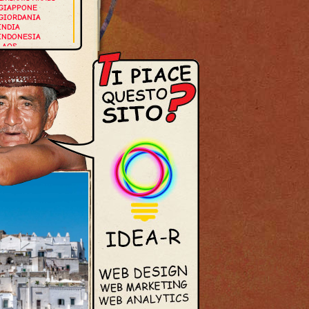
GIAPPONE
GIORDANIA
INDIA
INDONESIA
LAOS
MALDIVE
MALESIA
MYANMAR
NEPAL
OMAN
SINGAPORE
THAILANDIA
VIETNAM
UROPA
GERMANIA
GRECIA
ISLANDA
ITALIA
NORVEGIA
OLANDA
PORTOGALLO
ROMANIA
SPAGNA
SVEZIA