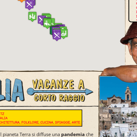
E
ITZ
TALIA
CHITETTURA
,
FOLKLORE
,
CUCINA
,
SPIAGGE
,
ARTE
l pianeta Terra si diffuse una
pandemia
che