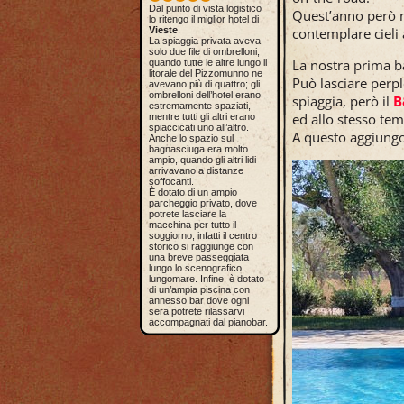
Dal punto di vista logistico
Quest’anno però n
lo ritengo il miglior hotel di
contemplare cieli a
Vieste
.
La spiaggia privata aveva
solo due file di ombrelloni,
La nostra prima b
quando tutte le altre lungo il
litorale del Pizzomunno ne
Può lasciare perpl
avevano più di quattro; gli
ombrelloni dell’hotel erano
spiaggia, però il
B
estremamente spaziati,
ed allo stesso tem
mentre tutti gli altri erano
spiaccicati uno all’altro.
A questo aggiungo
Anche lo spazio sul
bagnasciuga era molto
ampio, quando gli altri lidi
arrivavano a distanze
soffocanti.
È dotato di un ampio
parcheggio privato, dove
potrete lasciare la
macchina per tutto il
soggiorno, infatti il centro
storico si raggiunge con
una breve passeggiata
lungo lo scenografico
lungomare. Infine, è dotato
di un’ampia piscina con
annesso bar dove ogni
sera potrete rilassarvi
accompagnati dal pianobar.