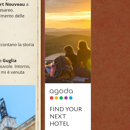
Art Nouveau
a
esareo.
cimento delle
ccontano la storia
la
Guglia
nuvole. Intorno,
… mi è venuta