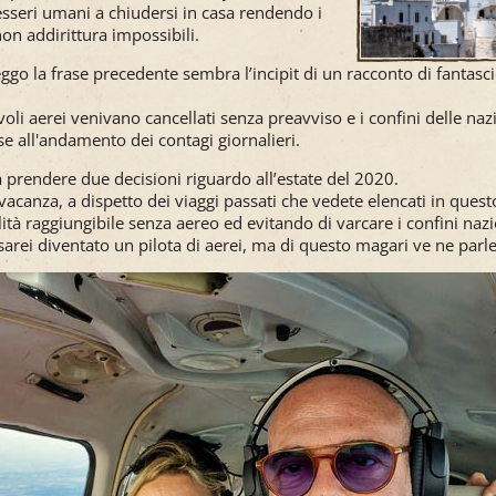
i esseri umani a chiudersi in casa rendendo i
e non addirittura impossibili.
eggo la frase precedente sembra l’incipit di un racconto di fantasc
!
 voli aerei venivano cancellati senza preavviso e i confini delle na
se all'andamento dei contagi giornalieri.
 prendere due decisioni riguardo all’estate del 2020.
vacanza, a dispetto dei viaggi passati che vedete elencati in que
lità raggiungibile senza aereo ed evitando di varcare i confini nazi
arei diventato un pilota di aerei, ma di questo magari ve ne parler