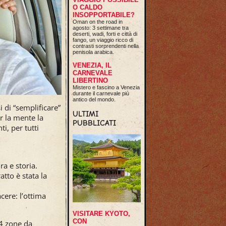
O CALDO
INSOPPORTABILE?
Oman on the road in
agosto: 3 settimane tra
deserti, wadi, forti e città di
fango, un viaggio ricco di
contrasti sorprendenti nella
penisola arabica.
VENEZIA, IL
CARNEVALE
LIBERTINO
Mistero e fascino a Venezia
durante il carnevale più
antico del mondo.
 di “semplificare”
ULTIMI
r la mente la
PUBBLICATI
i, per tutti
a e storia.
atto è stata la
cere: l’ottima
VISITARE KYOTO,
CON
 4 zone da