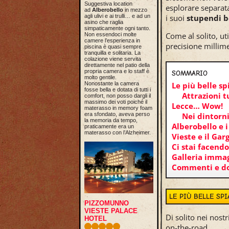
Suggestiva location
esplorare separat
ad
Alberobello
in mezzo
agli ulivi e ai trulli… e ad un
i suoi
stupendi b
asino che raglia
simpaticamente ogni tanto.
Come al solito, ut
Non essendoci molte
camere l’esperienza in
precisione millimet
piscina è quasi sempre
tranquilla e solitaria. La
colazione viene servita
direttamente nel patio della
propria camera e lo staff è
SOMMARIO
molto gentile.
Nonostante la camera
Le più belle sp
fosse bella e dotata di tutti i
Attrazioni t
comfort, non posso dargli il
massimo dei voti poiché il
Lecce… Wow!
materasso in memory foam
era sfondato, aveva perso
Nei dintorni
la memoria da tempo,
Alberobello e i
praticamente era un
materasso con l’Alzheimer.
Vieste e il Ga
Ci stai facend
Galleria immag
Commenti e 
LE PIÙ BELLE SP
PIZZOMUNNO
VIESTE PALACE
Di solito nei nost
HOTEL
on-the-road.