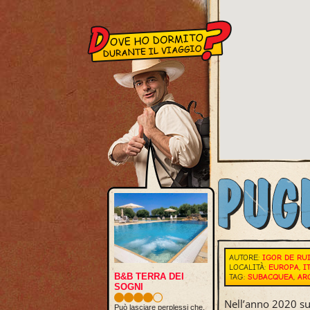
AUTORE:
IGOR DE RU
LOCALITÀ:
EUROPA
,
I
B&B TERRA DEI
TAG:
SUBACQUEA
,
AR
SOGNI
Nell’anno 2020 su
Può lasciare perplessi che,