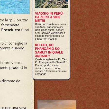
VIAGGIO IN PERÙ:
DA ZERO A 5000
ra la “più brutta”
METRI
a forsennata
Dalla Foresta Amazzonica
alle Ande, passando per
 Prosciutto
fuori
laghi d'alta quota, deserti
aridi, canyon vertiginosi e
spiagge meravigliose. La
scelta non manca!
o vi consiglio la
KO TAO, KO
storante quando
PHANGAN O KO
SAMUI? IN QUALE
ANDARE?
Quale scegliere fra Ko Tao,
 la loro verace
Ko Phangan e Ko Samui?
Per scoprirlo ci sono
mente prodotti in
dovuto andare. Forse
questo è l'articolo che stavi
cercando.
n distante da
 se per una sera