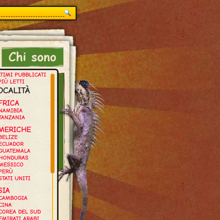
TIMI PUBBLICATI
PIÙ LETTI
OCALITÀ
FRICA
NAMIBIA
TANZANIA
MERICHE
BELIZE
ECUADOR
GUATEMALA
HONDURAS
MESSICO
PERÙ
STATI UNITI
SIA
CAMBOGIA
CINA
COREA DEL SUD
EMIRATI ARABI