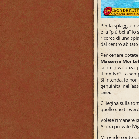
Per la spiaggia in
e la “più bella” 
ricerca di una spi
dal centro abitat
Per cenare potete 
Masseria Monte
sono in vacanza, p
Il motivo? La semp
Si intenda, io non 
genuinità, nell’as
casa.
Ciliegina sulla to
quello che troveret
Volete rimanere s
Allora provate l’
Ag
Mi rendo conto che