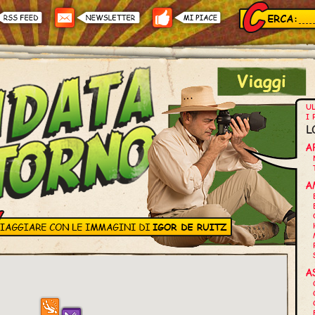
UL
I 
L
A
A
A