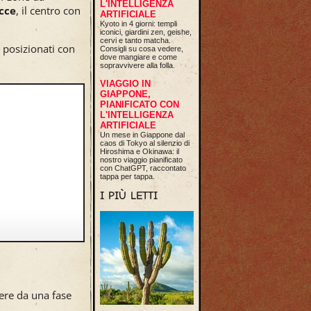
L'INTELLIGENZA
cce
, il centro con
ARTIFICIALE
Kyoto in 4 giorni: templi
iconici, giardini zen, geishe,
cervi e tanto matcha.
e posizionati con
Consigli su cosa vedere,
dove mangiare e come
sopravvivere alla folla.
VIAGGIO IN
GIAPPONE,
PIANIFICATO CON
L'INTELLIGENZA
ARTIFICIALE
Un mese in Giappone dal
caos di Tokyo al silenzio di
Hiroshima e Okinawa: il
nostro viaggio pianificato
con ChatGPT, raccontato
tappa per tappa.
I PIÙ LETTI
dere da una fase