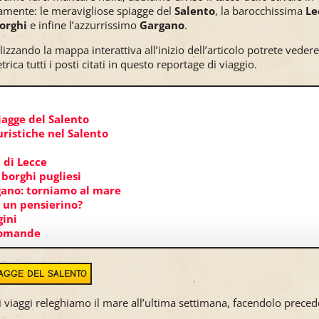
amente: le meravigliose spiagge del
Salento
, la barocchissima
Le
orghi
e infine l’azzurrissimo
Gargano
.
ilizzando la mappa interattiva all’inizio dell’articolo potrete veder
rica tutti i posti citati in questo reportage di viaggio.
iagge del Salento
uristiche nel Salento
 di Lecce
 borghi pugliesi
rgano: torniamo al mare
o un pensierino?
ini
domande
IAGGE DEL SALENTO
ri viaggi releghiamo il mare all’ultima settimana, facendolo prece