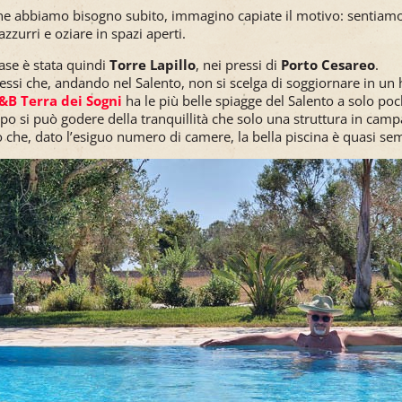
e abbiamo bisogno subito, immagino capiate il motivo: sentiamo 
zzurri e oziare in spazi aperti.
ase è stata quindi
Torre Lapillo
, nei pressi di
Porto Cesareo
.
essi che, andando nel Salento, non si scelga di soggiornare in un h
&B Terra dei Sogni
ha le più belle spiagge del Salento a solo poc
po si può godere della tranquillità che solo una struttura in camp
 che, dato l’esiguo numero di camere, la bella piscina è quasi se