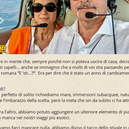
re in mente che, sempre poiché non si poteva uscire di casa, decisi
ei capelli… anche se immagino che a molti di voi stia passando pe
 romana “E ‘sti…?!”. Era per dire che è stato un anno di cambiament
di?
 perfetto di solito richiediamo mare, immersioni subacquee, natur
he l’imbarazzo della scelta, però la meta che sin da subito ci ha attr
a l’altro, abbiamo potuto aggiungere un ulteriore elemento di pia
 manca nei nostri viaggi più esotici.
amo farci mancare nulla, abbiamo diviso il tacco dello stivale in