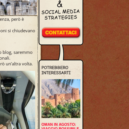
ienza, però è
zioni si chiudevano
sto blog, saremmo
onali.
ò un’altra volta.
POTREBBERO
INTERESSARTI
OMAN IN AGOSTO:
VIAGGIO POSSIBILE