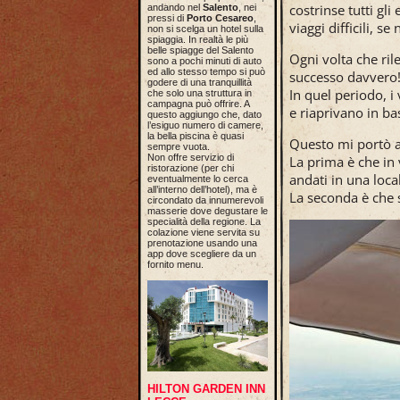
costrinse tutti gl
andando nel
Salento
, nei
pressi di
Porto Cesareo
,
viaggi difficili, s
non si scelga un hotel sulla
spiaggia. In realtà le più
belle spiagge del Salento
Ogni volta che ril
sono a pochi minuti di auto
ed allo stesso tempo si può
successo davvero
godere di una tranquillità
In quel periodo, i
che solo una struttura in
campagna può offrire. A
e riaprivano in ba
questo aggiungo che, dato
l’esiguo numero di camere,
la bella piscina è quasi
Questo mi portò a
sempre vuota.
Non offre servizio di
La prima è che in 
ristorazione (per chi
andati in una loca
eventualmente lo cerca
all’interno dell’hotel), ma è
La seconda è che s
circondato da innumerevoli
masserie dove degustare le
specialità della regione. La
colazione viene servita su
prenotazione usando una
app dove scegliere da un
fornito menu.
HILTON GARDEN INN