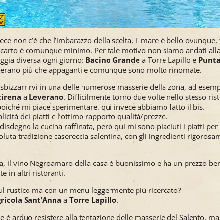
vece non c’è che l’imbarazzo della scelta, il mare è bello ovunque, t
lo scarto è comunque minimo. Per tale motivo non siamo andati all
aggia diversa ogni giorno:
Bacino Grande
a Torre Lapillo e
Punta
o erano più che appaganti e comunque sono molto rinomate.
sbizzarrirvi in una delle numerose masserie della zona, ad esempi
tirena
a
Leverano
. Difficilmente torno due volte nello stesso ri
oiché mi piace sperimentare, qui invece abbiamo fatto il bis.
licità dei piatti e l’ottimo rapporto qualità/prezzo.
disdegno la cucina raffinata, però qui mi sono piaciuti i piatti per
soluta tradizione casereccia salentina, con gli ingredienti rigorosa
rta, il vino Negroamaro della casa è buonissimo e ha un prezzo be
e in altri ristoranti.
ul rustico ma con un menu leggermente più ricercato?
ricola Sant’Anna
a
Torre Lapillo
.
 è arduo resistere alla tentazione delle masserie del Salento, ma