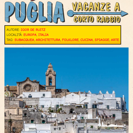
AUTORE:
IGOR DE RUITZ
LOCALITÀ:
EUROPA
,
ITALIA
TAG:
SUBACQUEA
,
ARCHITETTURA
,
FOLKLORE
,
CUCINA
,
SPIAGGE
,
ARTE