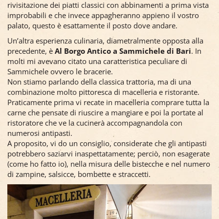
rivisitazione dei piatti classici con abbinamenti a prima vista
improbabili e che invece appagheranno appieno il vostro
palato, questo è esattamente il posto dove andare.
Un’altra esperienza culinaria, diametralmente opposta alla
precedente, è
Al Borgo Antico a Sammichele di Bari
. In
molti mi avevano citato una caratteristica peculiare di
Sammichele ovvero le bracerie.
Non stiamo parlando della classica trattoria, ma di una
combinazione molto pittoresca di macelleria e ristorante.
Praticamente prima vi recate in macelleria comprare tutta la
carne che pensate di riuscire a mangiare e poi la portate al
ristoratore che ve la cucinerà accompagnandola con
numerosi antipasti.
A proposito, vi do un consiglio, considerate che gli antipasti
potrebbero saziarvi inaspettatamente; perciò, non esagerate
(come ho fatto io), nella misura delle bistecche e nel numero
di zampine, salsicce, bombette e straccetti.