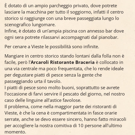
È dotato di un ampio parcheggio privato, dove potrete
lasciare la macchina per tutto il soggiorno, infatti il centro
storico si raggiunge con una breve passeggiata lungo lo
scenografico lungomare.
Infine, è dotato di un’ampia piscina con annesso bar dove
ogni sera potrete rilassarvi accompagnati dal pianobar.
Per cenare a Vieste le possibilità sono infinite.
Mangiare in centro storico stando lontani dalla folla non è
facile, però l’
Arcaroli Ristorante Braceria
è collocato in
una via centrale ma poco frequentata, che lo rende ideale
per degustare piatti di pesce senza la gente che
passeggiando urta il tavolo.
I piatti di pesce sono molto buoni, soprattutto se avrete
l’occasione di farvi servire il pescato del giorno, nel nostro
caso delle linguine all’astice favolose.
Il problema, come nella maggior parte dei ristoranti di
Vieste, è che la cena è compartimentata in fasce orarie
serrate, anche se devo essere sincero, hanno fatto miracoli
per accogliere la nostra comitiva di 10 persone all’ultimo
momento.