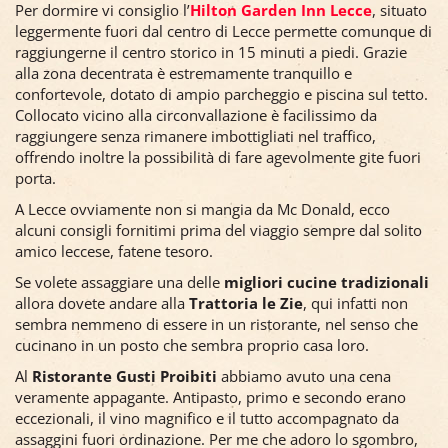
Per dormire vi consiglio l’
Hilton Garden Inn Lecce
, situato
leggermente fuori dal centro di Lecce permette comunque di
raggiungerne il centro storico in 15 minuti a piedi. Grazie
alla zona decentrata è estremamente tranquillo e
confortevole, dotato di ampio parcheggio e piscina sul tetto.
Collocato vicino alla circonvallazione è facilissimo da
raggiungere senza rimanere imbottigliati nel traffico,
offrendo inoltre la possibilità di fare agevolmente gite fuori
porta.
A Lecce ovviamente non si mangia da Mc Donald, ecco
alcuni consigli fornitimi prima del viaggio sempre dal solito
amico leccese, fatene tesoro.
Se volete assaggiare una delle
migliori cucine tradizionali
allora dovete andare alla
Trattoria le Zie
, qui infatti non
sembra nemmeno di essere in un ristorante, nel senso che
cucinano in un posto che sembra proprio casa loro.
Al
Ristorante Gusti Proibiti
abbiamo avuto una cena
veramente appagante. Antipasto, primo e secondo erano
eccezionali, il vino magnifico e il tutto accompagnato da
assaggini fuori ordinazione. Per me che adoro lo sgombro,