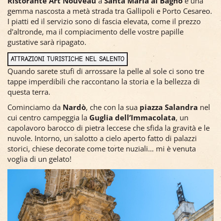
Ristorante Art Nouveau
a
Santa Maria al Bagno
è una
gemma nascosta a metà strada tra Gallipoli e Porto Cesareo.
I piatti ed il servizio sono di fascia elevata, come il prezzo
d'altronde, ma il compiacimento delle vostre papille
gustative sarà ripagato.
ATTRAZIONI TURISTICHE NEL SALENTO
Quando sarete stufi di arrossare la pelle al sole ci sono tre
tappe imperdibili che raccontano la storia e la bellezza di
questa terra.
Cominciamo da
Nardò
, che con la sua
piazza Salandra
nel
cui centro campeggia la
Guglia dell’Immacolata
, un
capolavoro barocco di pietra leccese che sfida la gravità e le
nuvole. Intorno, un salotto a cielo aperto fatto di palazzi
storici, chiese decorate come torte nuziali… mi è venuta
voglia di un gelato!