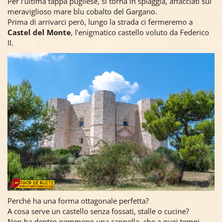
Per l’ultima tappa pugliese, si torna in spiaggia, affacciati sul
meraviglioso mare blu cobalto del Gargano.
Prima di arrivarci però, lungo la strada ci fermeremo a
Castel del Monte
, l’enigmatico castello voluto da Federico
II.
Perché ha una forma ottagonale perfetta?
A cosa serve un castello senza fossati, stalle o cucine?
Non ha dentro nemmeno una cappella, che a quei tempi