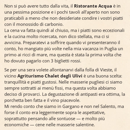
Non si può avere tutto dalla vita, il
Ristorante Acqua
è in
una pessima posizione e i pochi tavoli all’aperto non sono
praticabili a meno che non desideriate condire i vostri piatti
con il monossido di carbonio.
La cena va fatta quindi al chiuso, ma i piatti sono eccezionali
e la cucina molto ricercata, non dico stellata, ma ci si
avvicina. Preparatevi a soffrire quando vi presenteranno il
conto, ho mangiato più volte nella mia vacanza in Puglia un
primo ai ricci di mare, ma questa è stata la prima volta che
ho dovuto pagarlo con 3 biglietti rossi.
Se per una sera volete allontanarvi dalla folla di Vieste, il
vicino
Agriturismo Chalet degli Ulivi
è una buona scelta:
tranquillità e piatti gustosi. Nelle masserie pugliesi ci siamo
sempre sottratti ai menù fissi, ma questa volta abbiamo
deciso di provarci. La degustazione di antipasti era ottima, la
porchetta ben fatta e il vino piacevole.
Mi rendo conto che siamo in Gargano e non nel Salento, ma
forse il conto era leggermente sopra le aspettative,
soprattutto pensando alle sontuose — e molto più
economiche — cene nelle masserie salentine.