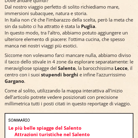
Dove andare quindi?
Dal nostro viaggio perfetto di solito richiediamo mare,
immersioni subacquee, natura e storia.
In Italia non c’è che l’imbarazzo della scelta, però la meta che
sin da subito ci ha attratto è stata la
Puglia
.
In questo modo, tra l’altro, abbiamo potuto aggiungere un
ulteriore elemento di piacere: l’ottima cucina, che spesso
manca nei nostri viaggi più esotici.
Siccome non volevamo farci mancare nulla, abbiamo diviso
il tacco dello stivale in 4 zone da esplorare separatamente: le
meravigliose spiagge del
Salento
, la barocchissima
Lecce
, il
centro con i suoi
stupendi borghi
e infine l’azzurrissimo
Gargano
.
Come al solito, utilizzando la mappa interattiva all’inizio
dell’articolo potrete vedere posizionati con precisione
millimetrica tutti i posti citati in questo reportage di viaggio.
SOMMARIO
Le più belle spiagge del Salento
Attrazioni turistiche nel Salento