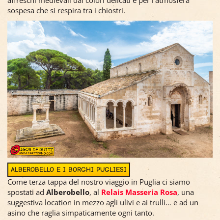
affreschi medievali dai colori delicati e per l'atmosfera
sospesa che si respira tra i chiostri.
ALBEROBELLO E I BORGHI PUGLIESI
Come terza tappa del nostro viaggio in Puglia ci siamo
spostati ad
Alberobello
, al
Relais Masseria Rosa
, una
suggestiva location in mezzo agli ulivi e ai trulli… e ad un
asino che raglia simpaticamente ogni tanto.