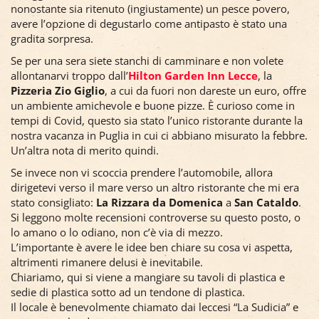
nonostante sia ritenuto (ingiustamente) un pesce povero,
avere l’opzione di degustarlo come antipasto è stato una
gradita sorpresa.
Se per una sera siete stanchi di camminare e non volete
allontanarvi troppo dall’
Hilton Garden Inn Lecce
, la
Pizzeria Zio Giglio
, a cui da fuori non dareste un euro, offre
un ambiente amichevole e buone pizze. È curioso come in
tempi di Covid, questo sia stato l’unico ristorante durante la
nostra vacanza in Puglia in cui ci abbiano misurato la febbre.
Un’altra nota di merito quindi.
Se invece non vi scoccia prendere l’automobile, allora
dirigetevi verso il mare verso un altro ristorante che mi era
stato consigliato:
La Rizzara da Domenica
a
San Cataldo
.
Si leggono molte recensioni controverse su questo posto, o
lo amano o lo odiano, non c’è via di mezzo.
L’importante è avere le idee ben chiare su cosa vi aspetta,
altrimenti rimanere delusi è inevitabile.
Chiariamo, qui si viene a mangiare su tavoli di plastica e
sedie di plastica sotto ad un tendone di plastica.
Il locale è benevolmente chiamato dai leccesi “La Sudicia” e