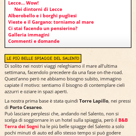
Lecce… Wow!
Nei dintorni di Lecce
Alberobello e i borghi pugliesi
Vieste e il Gargano: torniamo al mare
Ci stai facendo un pensierino?
Galleria immagini
Commenti e domande
LE PIÙ BELLE SPIAGGE DEL SALENTO
Di solito nei nostri viaggi releghiamo il mare all’ultima
settimana, facendolo precedere da una fase on-the-road.
Quest’anno però ne abbiamo bisogno subito, immagino
capiate il motivo: sentiamo il bisogno di contemplare cieli
azzurri e oziare in spazi aperti.
La nostra prima base è stata quindi
Torre Lapillo
, nei pressi
di
Porto Cesareo
.
Può lasciare perplessi che, andando nel Salento, non si
scelga di soggiornare in un hotel sulla spiaggia, però il
B&B
Terra dei Sogni
ha le più belle spiagge del Salento a solo
pochi minuti di auto ed allo stesso tempo si può godere