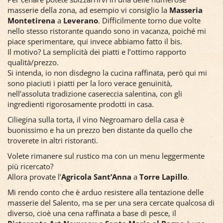
masserie della zona, ad esempio vi consiglio la
Masseria
Montetirena
a
Leverano
. Difficilmente torno due volte
nello stesso ristorante quando sono in vacanza, poiché mi
piace sperimentare, qui invece abbiamo fatto il bis.
Il motivo? La semplicità dei piatti e l’ottimo rapporto
qualità/prezzo.
Si intenda, io non disdegno la cucina raffinata, però qui mi
sono piaciuti i piatti per la loro verace genuinità,
nell’assoluta tradizione casereccia salentina, con gli
ingredienti rigorosamente prodotti in casa.
Ciliegina sulla torta, il vino Negroamaro della casa è
buonissimo e ha un prezzo ben distante da quello che
troverete in altri ristoranti.
Volete rimanere sul rustico ma con un menu leggermente
più ricercato?
Allora provate l’
Agricola Sant’Anna
a
Torre Lapillo
.
Mi rendo conto che è arduo resistere alla tentazione delle
masserie del Salento, ma se per una sera cercate qualcosa di
diverso, cioè una cena raffinata a base di pesce, il