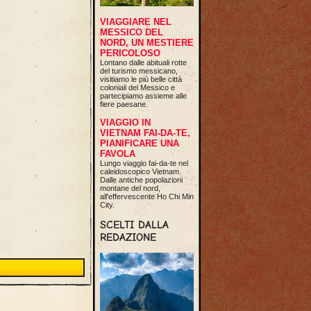
VIAGGIARE NEL
MESSICO DEL
NORD, UN MESTIERE
PERICOLOSO
Lontano dalle abituali rotte
del turismo messicano,
visitiamo le più belle città
coloniali del Messico e
partecipiamo assieme alle
fiere paesane.
VIAGGIO IN
VIETNAM FAI-DA-TE,
PIANIFICARE UNA
FAVOLA
Lungo viaggio fai-da-te nel
caleidoscopico Vietnam.
Dalle antiche popolazioni
montane del nord,
all'effervescente Ho Chi Min
City.
SCELTI DALLA
REDAZIONE