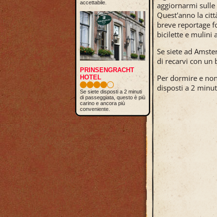
accettabile.
aggiornarmi sulle
Quest'anno la citt
breve reportage fo
bicilette e mulini 
Se siete ad Amste
di recarvi con un 
PRINSENGRACHT
Per dormire e non
HOTEL
disposti a 2 minut
Se siete disposti a 2 minuti
di passeggiata, questo è più
carino e ancora più
conveniente.