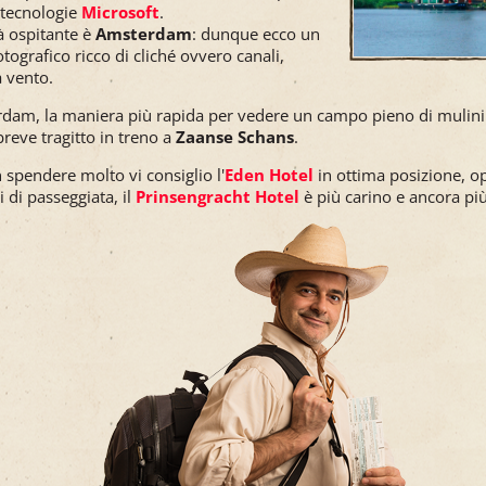
 tecnologie
Microsoft
.
à ospitante è
Amsterdam
: dunque ecco un
tografico ricco di cliché ovvero canali,
a vento.
rdam, la maniera più rapida per vedere un campo pieno di mulini 
breve tragitto in treno a
Zaanse Schans
.
 spendere molto vi consiglio l'
Eden Hotel
in ottima posizione, o
i di passeggiata, il
Prinsengracht Hotel
è più carino e ancora pi