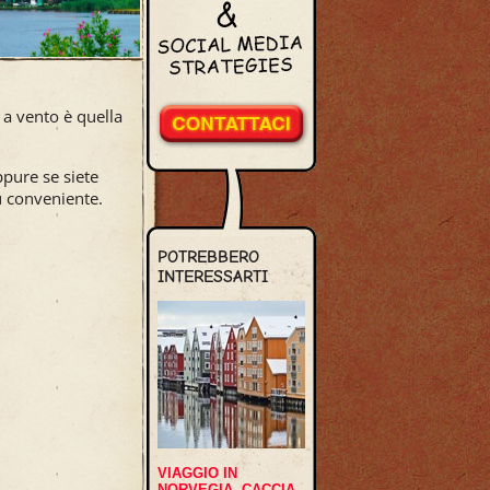
a vento è quella
ppure se siete
ù conveniente.
POTREBBERO
INTERESSARTI
VIAGGIO IN
NORVEGIA, CACCIA