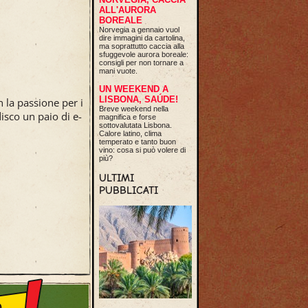
ALL'AURORA
BOREALE
Norvegia a gennaio vuol
dire immagini da cartolina,
ma soprattutto caccia alla
sfuggevole aurora boreale:
consigli per non tornare a
mani vuote.
UN WEEKEND A
LISBONA, SAÚDE!
 la passione per i
Breve weekend nella
disco un paio di e-
magnifica e forse
sottovalutata Lisbona.
Calore latino, clima
temperato e tanto buon
vino: cosa si può volere di
più?
ULTIMI
PUBBLICATI