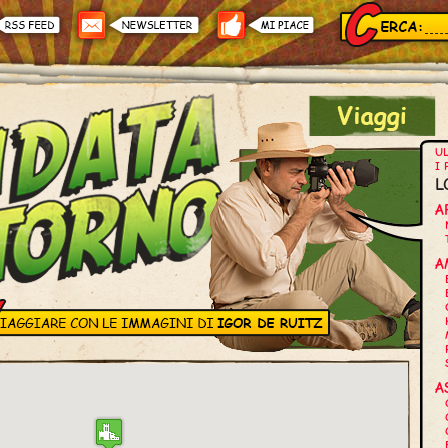
UL
I 
L
A
A
A