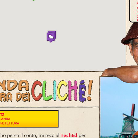
E
ITZ
LANDA
CHITETTURA
ho perso il conto, mi reco al
TechEd
per