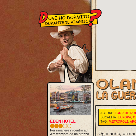
AUTORE:
IGOR DE RU
LOCALITÀ:
EUROPA
,
O
EDEN HOTEL
TAG:
METROPOLI
,
AR
Per rimanere in centro ad
Ogni anno, ormai 
Amsterdam
ad un prezzo