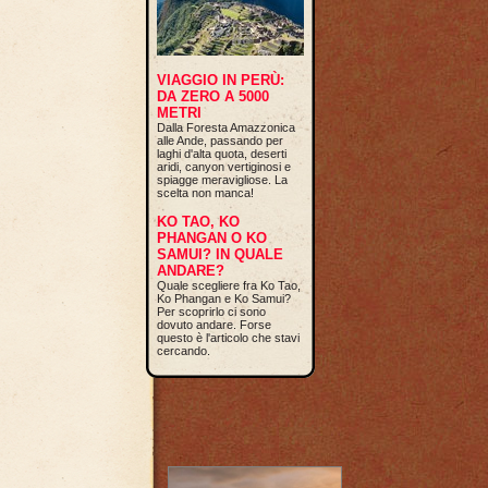
VIAGGIO IN PERÙ:
DA ZERO A 5000
METRI
Dalla Foresta Amazzonica
alle Ande, passando per
laghi d'alta quota, deserti
aridi, canyon vertiginosi e
spiagge meravigliose. La
scelta non manca!
KO TAO, KO
PHANGAN O KO
SAMUI? IN QUALE
ANDARE?
Quale scegliere fra Ko Tao,
Ko Phangan e Ko Samui?
Per scoprirlo ci sono
dovuto andare. Forse
questo è l'articolo che stavi
cercando.