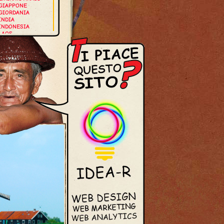
GIAPPONE
GIORDANIA
INDIA
INDONESIA
LAOS
MALDIVE
MALESIA
MYANMAR
NEPAL
OMAN
SINGAPORE
THAILANDIA
VIETNAM
UROPA
GERMANIA
GRECIA
ISLANDA
ITALIA
NORVEGIA
OLANDA
PORTOGALLO
ROMANIA
SPAGNA
SVEZIA