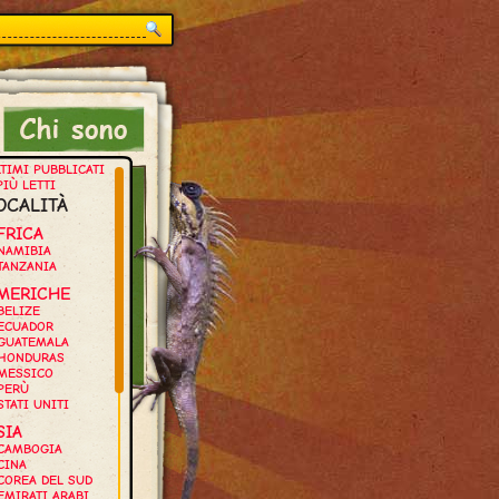
TIMI PUBBLICATI
PIÙ LETTI
OCALITÀ
FRICA
NAMIBIA
TANZANIA
MERICHE
BELIZE
ECUADOR
GUATEMALA
HONDURAS
MESSICO
PERÙ
STATI UNITI
SIA
CAMBOGIA
CINA
COREA DEL SUD
EMIRATI ARABI