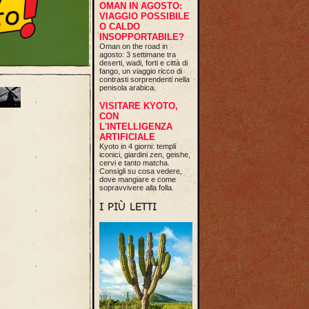
OMAN IN AGOSTO:
VIAGGIO POSSIBILE
O CALDO
INSOPPORTABILE?
Oman on the road in
agosto: 3 settimane tra
deserti, wadi, forti e città di
fango, un viaggio ricco di
contrasti sorprendenti nella
penisola arabica.
VISITARE KYOTO,
CON
L'INTELLIGENZA
ARTIFICIALE
Kyoto in 4 giorni: templi
iconici, giardini zen, geishe,
cervi e tanto matcha.
Consigli su cosa vedere,
dove mangiare e come
sopravvivere alla folla.
I PIÙ LETTI