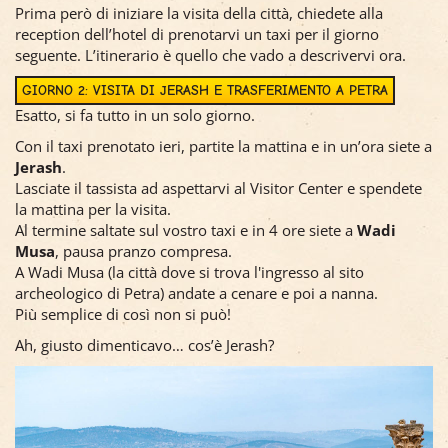
Prima però di iniziare la visita della città, chiedete alla
reception dell’hotel di prenotarvi un taxi per il giorno
seguente. L’itinerario è quello che vado a descrivervi ora.
GIORNO 2: VISITA DI JERASH E TRASFERIMENTO A PETRA
Esatto, si fa tutto in un solo giorno.
Con il taxi prenotato ieri, partite la mattina e in un’ora siete a
Jerash
.
Lasciate il tassista ad aspettarvi al Visitor Center e spendete
la mattina per la visita.
Al termine saltate sul vostro taxi e in 4 ore siete a
Wadi
Musa
, pausa pranzo compresa.
A Wadi Musa (la città dove si trova l'ingresso al sito
archeologico di Petra) andate a cenare e poi a nanna.
Più semplice di così non si può!
Ah, giusto dimenticavo… cos’è Jerash?