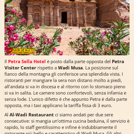
Il
Petra Sella Hotel
è posto dalla parte opposta del
Petra
Visitor Center
rispetto a
Wadi Musa
. La posizione sul
fianco della montagna gli conferisce una splendida vista. I
ristoranti per mangiare la sera non distano molto a piedi,
all'andata si va in discesa e al ritorno con lo stomaco pieno
si va in salita. Le camere sono confortevoli, senza infamia e
senza lode. L’unico difetto è che appunto Petra è dalla parte
opposta, ma i taxi applicano la tariffa fissa di 3 euro.
Al
Al-Wadi Restaurant
ci siamo andati per due sere
consecutive: si mangia un’ottima cucina beduina, il servizio è
rapido, lo staff gentilissimo e infine è indubbiamente il
ristorante più bello e caratteristico di Wadi Musa. Gli altri