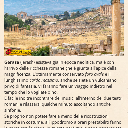
Gerasa
(Jerash) esisteva già in epoca neolitica, ma è con
l’arrivo delle ricchezze romane che è giunta all’apice della
magnificenza. L’ottimamente conservato
foro ovale
e il
lunghissimo
cardo massimo
, anche se siete un vulcaniano
privo di fantasia, vi faranno fare un viaggio indietro nel
tempo che lo vogliate o no.
È facile inoltre incontrare dei musici all’interno dei due teatri
romani e rilassarsi qualche minuto ascoltando antiche
sinfonie.
Se proprio non potete fare a meno delle ricostruzioni
storiche in costume, all’ippodromo a orari prestabiliti fanno
la corsa con le bighe. Io questa però me la sono risparmiata.