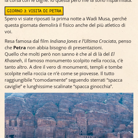
GIORNO 3: VISITA DI PETRA
Spero vi siate riposati la prima notte a Wadi Musa, perché
questa giornata demolirà il fisico anche del più atletico di
voi.
Resa famosa dal film
Indiana Jones e l’Ultima Crociata
, penso
che
Petra
non abbia bisogno di presentazioni.
Quello che molti però non sanno è che al di là del
El
Khasneh
, il famoso monumento scolpito nella roccia, c’è
tanto altro. A dire il vero di monumenti, templi e tombe
scolpite nella roccia ce n’è come se piovesse. Il tutto
raggiungibile “comodamente” seguendo sterrati “spacca
caviglie” e lunghissime scalinate “spacca ginocchia”.