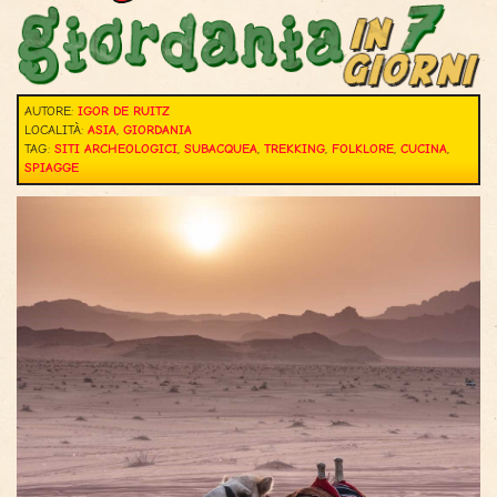
AUTORE:
IGOR DE RUITZ
LOCALITÀ:
ASIA
,
GIORDANIA
TAG:
SITI ARCHEOLOGICI
,
SUBACQUEA
,
TREKKING
,
FOLKLORE
,
CUCINA
,
SPIAGGE