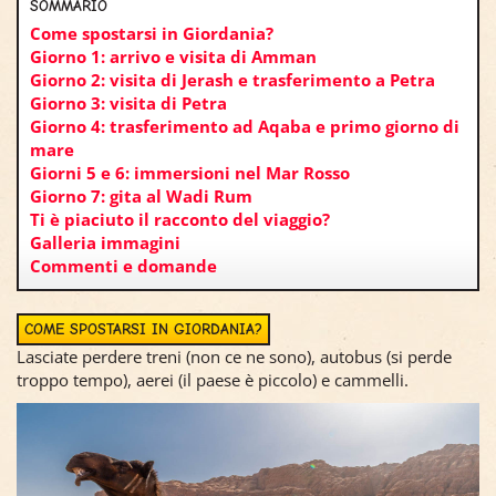
SOMMARIO
Come spostarsi in Giordania?
Giorno 1: arrivo e visita di Amman
Giorno 2: visita di Jerash e trasferimento a Petra
Giorno 3: visita di Petra
Giorno 4: trasferimento ad Aqaba e primo giorno di
mare
Giorni 5 e 6: immersioni nel Mar Rosso
Giorno 7: gita al Wadi Rum
Ti è piaciuto il racconto del viaggio?
Galleria immagini
Commenti e domande
COME SPOSTARSI IN GIORDANIA?
Lasciate perdere treni (non ce ne sono), autobus (si perde
troppo tempo), aerei (il paese è piccolo) e cammelli.