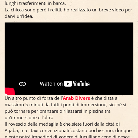
lunghi trasferimenti in barca.
La chicca sono però i relitti, ho realizzato un breve video per
darvi un’idea.
Un altro punto di forza dell’
Arab Divers
è che dista al
massimo 5 minuti da tutti i punti di immersione, sicché si
può tornare per pranzare o rilassarsi in piscina tra
un’immersione e l’altra.
Il rovescio della medaglia è che siete fuori dalla città di
Aqaba, ma i taxi convenzionati costano pochissimo, dunque
niente potrà impedirvi di godere di luculliane cene di pesce.