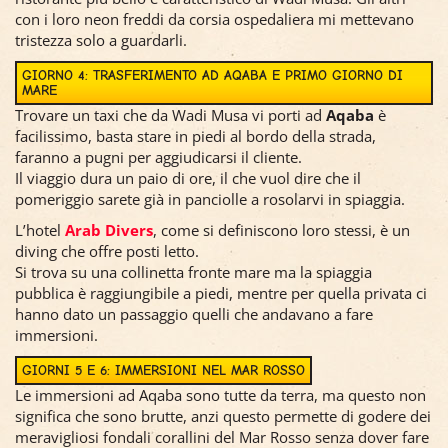
con i loro neon freddi da corsia ospedaliera mi mettevano
tristezza solo a guardarli.
GIORNO 4: TRASFERIMENTO AD AQABA E PRIMO GIORNO DI
MARE
Trovare un taxi che da Wadi Musa vi porti ad
Aqaba
è
facilissimo, basta stare in piedi al bordo della strada,
faranno a pugni per aggiudicarsi il cliente.
Il viaggio dura un paio di ore, il che vuol dire che il
pomeriggio sarete già in panciolle a rosolarvi in spiaggia.
L’hotel
Arab Divers
, come si definiscono loro stessi, è un
diving che offre posti letto.
Si trova su una collinetta fronte mare ma la spiaggia
pubblica è raggiungibile a piedi, mentre per quella privata ci
hanno dato un passaggio quelli che andavano a fare
immersioni.
GIORNI 5 E 6: IMMERSIONI NEL MAR ROSSO
Le immersioni ad Aqaba sono tutte da terra, ma questo non
significa che sono brutte, anzi questo permette di godere dei
meravigliosi fondali corallini del Mar Rosso senza dover fare