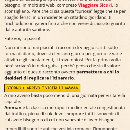
bisogno, in molti siti web, compreso
Viaggiare Sicuri
, lo
sconsigliano. Pare che ci sia questa “curiosa” legge che se per
sbaglio ferisci in un incidente un cittadino giordano, ti
rinchiudono in galera fino a che non viene dichiarato guarito
dalle autorità sanitarie.
Fate voi, io passo!
Non mi sono mai piaciuti i racconti di viaggio scritti sotto
forma di diario, dove si elencano giorno per giorno le varie
attività e gli spostamenti, li trovo noiosi. Per la prima volta
però scriverò in detta guisa, perché penso che sia il valore
aggiunto di questo racconto ovvero
permettere a chi lo
desideri di replicare l’itinerario
.
GIORNO 1: ARRIVO E VISITA DI AMMAN
A mio avviso basta poco meno di una giornata per visitare la
capitale.
Amman
è la classica metropoli mediorientale congestionata
dal traffico, piena di suk dove comprare tutti i souvenir di
cui avete bisogno o di cui non sapevate di aver bisogno.
Imperdibili sono le antiche vestigia romane, l’imponente