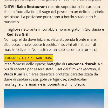
Dell’
Ali Baba Restaurant
ricordo soprattutto la scarpetta
che ho fatto alla fine, il sugo del pesce era un delitto lasciarlo
nel piatto. La posizione purtroppo a bordo strada non è il
massimo.
Il migliore ristorante in cui abbiamo mangiato in Giordania è
il
Red Sea Grill
.
Non saprei da dove iniziare: vista stupenda fronte mare,
cibo eccezionale, pesce freschissimo, vini ottimi, staff di
massimo livello. Non esiterei un solo secondo a tornarci.
GIORNO 7: GITA AL WADI RUM
Reso famoso dalle epiche battaglie di
Lawrence d’Arabia
e
più di recente per essere stato il set del film
The Martian
, il
Wadi Rum
è un’area desertica protetta, caratterizzata da
dune di sabbia rossa, gole vertiginose, spettacolari
montagne di arenaria e imponenti archi di pietra.