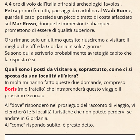
A 4 ore di volo dall’Italia offre siti archeologici favolosi,
Petra
primo fra tutti, paesaggi da cartolina al
Wadi Rum
e,
guarda il caso, possiede un piccolo tratto di costa affacciato
sul
Mar Rosso
, dunque le immersioni subacquee
promettono di essere di qualità superiore.
Ora rimane solo un ultimo quesito: riusciremo a visitare il
meglio che offre la Giordania in soli 7 giorni?
Se sono qui a scriverlo probabilmente avrete già capito che
la risposta è sì.
Quali sono i posti da visitare e, soprattutto, come ci si
sposta da una località all’altra?
In molti mi hanno fatto queste due domande, compreso
Boris
(mio fratello) che intraprenderà questo viaggio il
prossimo Gennaio.
Al “dove” risponderò nel prosieguo del racconto di viaggio, vi
elencherò le 5 località turistiche che non potete perdervi se
andate in Giordania.
Al “come” rispondo subito, è presto detto.