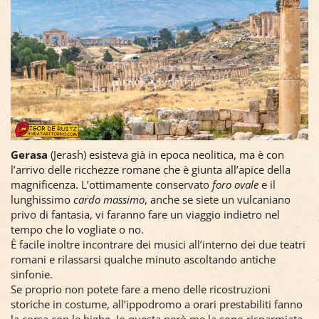
Gerasa
(Jerash) esisteva già in epoca neolitica, ma è con
l’arrivo delle ricchezze romane che è giunta all’apice della
magnificenza. L’ottimamente conservato
foro ovale
e il
lunghissimo
cardo massimo
, anche se siete un vulcaniano
privo di fantasia, vi faranno fare un viaggio indietro nel
tempo che lo vogliate o no.
È facile inoltre incontrare dei musici all’interno dei due teatri
romani e rilassarsi qualche minuto ascoltando antiche
sinfonie.
Se proprio non potete fare a meno delle ricostruzioni
storiche in costume, all’ippodromo a orari prestabiliti fanno
la corsa con le bighe. Io questa però me la sono risparmiata.