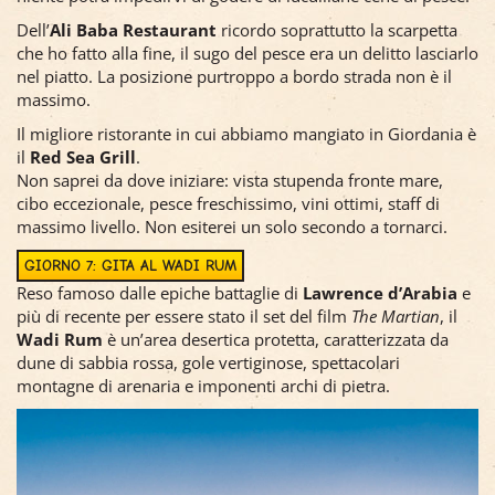
Dell’
Ali Baba Restaurant
ricordo soprattutto la scarpetta
che ho fatto alla fine, il sugo del pesce era un delitto lasciarlo
nel piatto. La posizione purtroppo a bordo strada non è il
massimo.
Il migliore ristorante in cui abbiamo mangiato in Giordania è
il
Red Sea Grill
.
Non saprei da dove iniziare: vista stupenda fronte mare,
cibo eccezionale, pesce freschissimo, vini ottimi, staff di
massimo livello. Non esiterei un solo secondo a tornarci.
GIORNO 7: GITA AL WADI RUM
Reso famoso dalle epiche battaglie di
Lawrence d’Arabia
e
più di recente per essere stato il set del film
The Martian
, il
Wadi Rum
è un’area desertica protetta, caratterizzata da
dune di sabbia rossa, gole vertiginose, spettacolari
montagne di arenaria e imponenti archi di pietra.