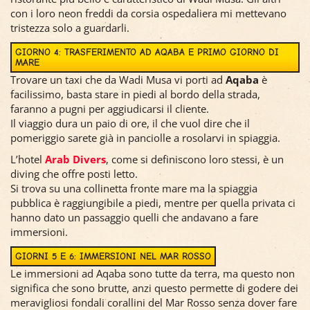
con i loro neon freddi da corsia ospedaliera mi mettevano
tristezza solo a guardarli.
GIORNO 4: TRASFERIMENTO AD AQABA E PRIMO GIORNO DI
MARE
Trovare un taxi che da Wadi Musa vi porti ad
Aqaba
è
facilissimo, basta stare in piedi al bordo della strada,
faranno a pugni per aggiudicarsi il cliente.
Il viaggio dura un paio di ore, il che vuol dire che il
pomeriggio sarete già in panciolle a rosolarvi in spiaggia.
L’hotel
Arab Divers
, come si definiscono loro stessi, è un
diving che offre posti letto.
Si trova su una collinetta fronte mare ma la spiaggia
pubblica è raggiungibile a piedi, mentre per quella privata ci
hanno dato un passaggio quelli che andavano a fare
immersioni.
GIORNI 5 E 6: IMMERSIONI NEL MAR ROSSO
Le immersioni ad Aqaba sono tutte da terra, ma questo non
significa che sono brutte, anzi questo permette di godere dei
meravigliosi fondali corallini del Mar Rosso senza dover fare