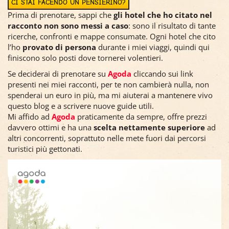
CI STAI FACENDO UN PENSIERINO?
Prima di prenotare, sappi che
gli hotel che ho citato nel
racconto non sono messi a caso
: sono il risultato di tante
ricerche, confronti e mappe consumate. Ogni hotel che cito
l’ho
provato di persona
durante i miei viaggi, quindi qui
finiscono solo posti dove tornerei volentieri.
Se deciderai di prenotare su
Agoda
cliccando sui link
presenti nei miei racconti, per te non cambierà nulla, non
spenderai un euro in più, ma mi aiuterai a mantenere vivo
questo blog e a scrivere nuove guide utili.
Mi affido ad
Agoda
praticamente da sempre, offre prezzi
davvero ottimi e ha una
scelta nettamente superiore
ad
altri concorrenti, soprattuto nelle mete fuori dai percorsi
turistici più gettonati.