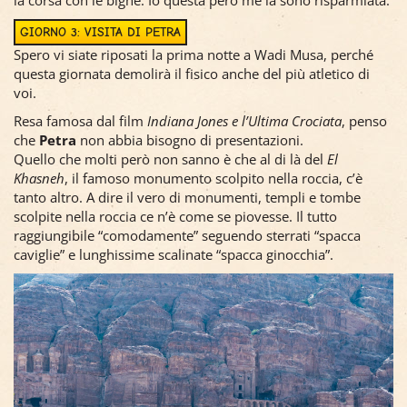
GIORNO 3: VISITA DI PETRA
Spero vi siate riposati la prima notte a Wadi Musa, perché
questa giornata demolirà il fisico anche del più atletico di
voi.
Resa famosa dal film
Indiana Jones e l’Ultima Crociata
, penso
che
Petra
non abbia bisogno di presentazioni.
Quello che molti però non sanno è che al di là del
El
Khasneh
, il famoso monumento scolpito nella roccia, c’è
tanto altro. A dire il vero di monumenti, templi e tombe
scolpite nella roccia ce n’è come se piovesse. Il tutto
raggiungibile “comodamente” seguendo sterrati “spacca
caviglie” e lunghissime scalinate “spacca ginocchia”.