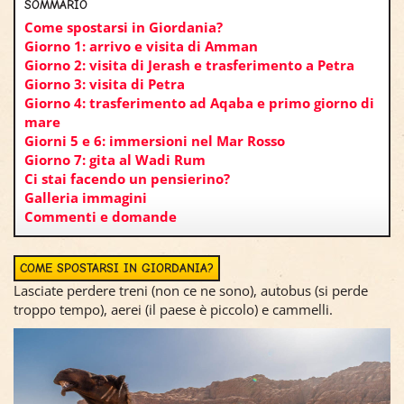
SOMMARIO
Come spostarsi in Giordania?
Giorno 1: arrivo e visita di Amman
Giorno 2: visita di Jerash e trasferimento a Petra
Giorno 3: visita di Petra
Giorno 4: trasferimento ad Aqaba e primo giorno di
mare
Giorni 5 e 6: immersioni nel Mar Rosso
Giorno 7: gita al Wadi Rum
Ci stai facendo un pensierino?
Galleria immagini
Commenti e domande
COME SPOSTARSI IN GIORDANIA?
Lasciate perdere treni (non ce ne sono), autobus (si perde
troppo tempo), aerei (il paese è piccolo) e cammelli.