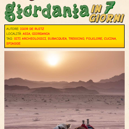
AUTORE:
IGOR DE RUITZ
LOCALITÀ:
ASIA
,
GIORDANIA
TAG:
SITI ARCHEOLOGICI
,
SUBACQUEA
,
TREKKING
,
FOLKLORE
,
CUCINA
,
SPIAGGE