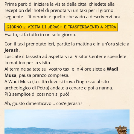
Prima però di iniziare la visita della città, chiedete alla
reception dell’hotel di prenotarvi un taxi per il giorno
seguente. L’itinerario è quello che vado a descrivervi ora.
GIORNO 2: VISITA DI JERASH E TRASFERIMENTO A PETRA
Esatto, si fa tutto in un solo giorno.
Con il taxi prenotato ieri, partite la mattina e in un’ora siete a
Jerash
.
Lasciate il tassista ad aspettarvi al Visitor Center e spendete
la mattina per la visita.
Al termine saltate sul vostro taxi e in 4 ore siete a
Wadi
Musa
, pausa pranzo compresa.
A Wadi Musa (la città dove si trova l'ingresso al sito
archeologico di Petra) andate a cenare e poi a nanna.
Più semplice di così non si può!
Ah, giusto dimenticavo… cos’è Jerash?