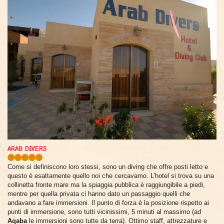
ARAB DIVERS
Come si definiscono loro stessi, sono un diving che offre posti letto e
questo è esattamente quello noi che cercavamo. L'hotel si trova su una
collinetta fronte mare ma la spiaggia pubblica è raggiungibile a piedi,
mentre per quella privata ci hanno dato un passaggio quelli che
andavano a fare immersioni. Il punto di forza è la posizione rispetto ai
punti di immersione, sono tutti vicinissimi, 5 minuti al massimo (ad
Aqaba
le immersioni sono tutte da terra). Ottimo staff, attrezzature e