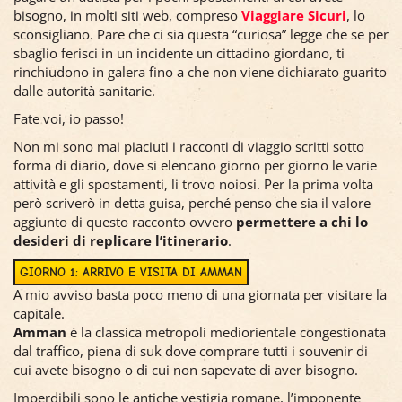
bisogno, in molti siti web, compreso
Viaggiare Sicuri
, lo
sconsigliano. Pare che ci sia questa “curiosa” legge che se per
sbaglio ferisci in un incidente un cittadino giordano, ti
rinchiudono in galera fino a che non viene dichiarato guarito
dalle autorità sanitarie.
Fate voi, io passo!
Non mi sono mai piaciuti i racconti di viaggio scritti sotto
forma di diario, dove si elencano giorno per giorno le varie
attività e gli spostamenti, li trovo noiosi. Per la prima volta
però scriverò in detta guisa, perché penso che sia il valore
aggiunto di questo racconto ovvero
permettere a chi lo
desideri di replicare l’itinerario
.
GIORNO 1: ARRIVO E VISITA DI AMMAN
A mio avviso basta poco meno di una giornata per visitare la
capitale.
Amman
è la classica metropoli mediorientale congestionata
dal traffico, piena di suk dove comprare tutti i souvenir di
cui avete bisogno o di cui non sapevate di aver bisogno.
Imperdibili sono le antiche vestigia romane, l’imponente