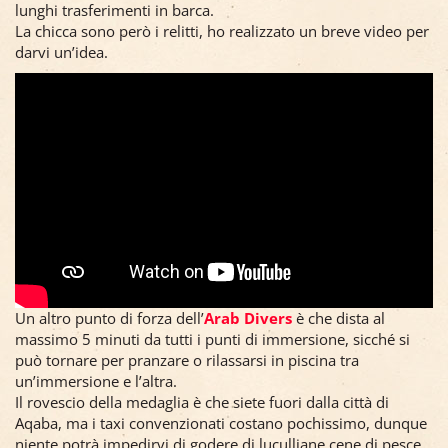
lunghi trasferimenti in barca.
La chicca sono però i relitti, ho realizzato un breve video per
darvi un’idea.
Un altro punto di forza dell’
Arab Divers
è che dista al
massimo 5 minuti da tutti i punti di immersione, sicché si
può tornare per pranzare o rilassarsi in piscina tra
un’immersione e l’altra.
Il rovescio della medaglia è che siete fuori dalla città di
Aqaba, ma i taxi convenzionati costano pochissimo, dunque
niente potrà impedirvi di godere di luculliane cene di pesce.