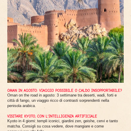
OMAN IN AGOSTO: VIAGGIO POSSIBILE O CALDO INSOPPORTABILE?
Oman on the road in agosto: 3 settimane tra deserti, wadi, forti e
città di fango, un viaggio ricco di contrasti sorprendenti nella
penisola arabica.
VISITARE KYOTO, CON L'INTELLIGENZA ARTIFICIALE
Kyoto in 4 giorni: templi iconici, giardini zen, geishe, cervi e tanto
matcha. Consigli su cosa vedere, dove mangiare e come