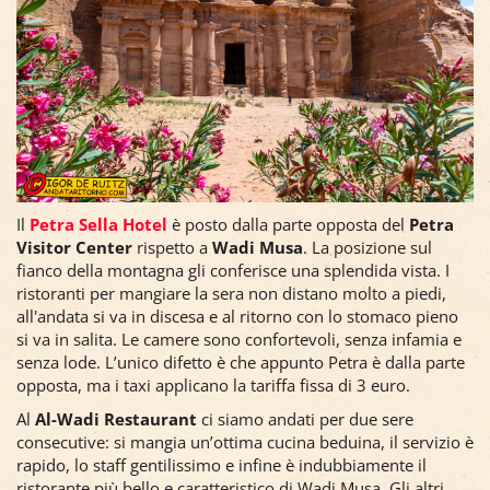
Il
Petra Sella Hotel
è posto dalla parte opposta del
Petra
Visitor Center
rispetto a
Wadi Musa
. La posizione sul
fianco della montagna gli conferisce una splendida vista. I
ristoranti per mangiare la sera non distano molto a piedi,
all'andata si va in discesa e al ritorno con lo stomaco pieno
si va in salita. Le camere sono confortevoli, senza infamia e
senza lode. L’unico difetto è che appunto Petra è dalla parte
opposta, ma i taxi applicano la tariffa fissa di 3 euro.
Al
Al-Wadi Restaurant
ci siamo andati per due sere
consecutive: si mangia un’ottima cucina beduina, il servizio è
rapido, lo staff gentilissimo e infine è indubbiamente il
ristorante più bello e caratteristico di Wadi Musa. Gli altri