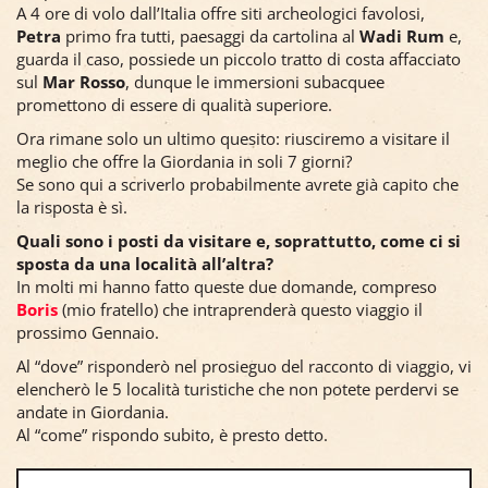
A 4 ore di volo dall’Italia offre siti archeologici favolosi,
Petra
primo fra tutti, paesaggi da cartolina al
Wadi Rum
e,
guarda il caso, possiede un piccolo tratto di costa affacciato
sul
Mar Rosso
, dunque le immersioni subacquee
promettono di essere di qualità superiore.
Ora rimane solo un ultimo quesito: riusciremo a visitare il
meglio che offre la Giordania in soli 7 giorni?
Se sono qui a scriverlo probabilmente avrete già capito che
la risposta è sì.
Quali sono i posti da visitare e, soprattutto, come ci si
sposta da una località all’altra?
In molti mi hanno fatto queste due domande, compreso
Boris
(mio fratello) che intraprenderà questo viaggio il
prossimo Gennaio.
Al “dove” risponderò nel prosieguo del racconto di viaggio, vi
elencherò le 5 località turistiche che non potete perdervi se
andate in Giordania.
Al “come” rispondo subito, è presto detto.