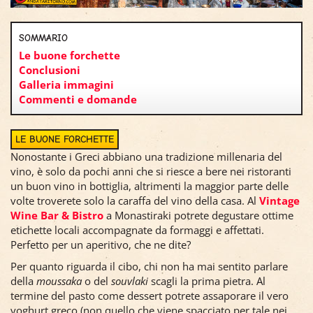
SOMMARIO
Le buone forchette
Conclusioni
Galleria immagini
Commenti e domande
LE BUONE FORCHETTE
Nonostante i Greci abbiano una tradizione millenaria del
vino, è solo da pochi anni che si riesce a bere nei ristoranti
un buon vino in bottiglia, altrimenti la maggior parte delle
volte troverete solo la caraffa del vino della casa. Al
Vintage
Wine Bar & Bistro
a Monastiraki potrete degustare ottime
etichette locali accompagnate da formaggi e affettati.
Perfetto per un aperitivo, che ne dite?
Per quanto riguarda il cibo, chi non ha mai sentito parlare
della
moussaka
o del
souvlaki
scagli la prima pietra. Al
termine del pasto come dessert potrete assaporare il vero
yoghurt greco (non quello che viene spacciato per tale nei