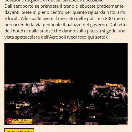
Dall'aeroporto se prendete il treno ci sbucate praticamente
davanti. Siete in pieno centro per quanto riguarda ristoranti
e locali. Alle spalle avete il mercato delle pulci e a 800 metri
percorrendo la via pedonale il palazzo del governo. Dal tetto
dell’hotel (e dalle stanze che danno sulla piazza) si gode una
vista spettacolare dell’Acropoli (vedi foto qui sotto).