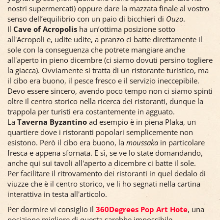
nostri supermercati) oppure dare la mazzata finale al vostro
senso dell’equilibrio con un paio di bicchieri di
Ouzo
.
Il
Cave of Acropolis
ha un’ottima posizione sotto
all'Acropoli e, udite udite, a pranzo ci batte direttamente il
sole con la conseguenza che potrete mangiare anche
all'aperto in pieno dicembre (ci siamo dovuti persino togliere
la giacca). Ovviamente si tratta di un ristorante turistico, ma
il cibo era buono, il pesce fresco e il servizio ineccepibile.
Devo essere sincero, avendo poco tempo non ci siamo spinti
oltre il centro storico nella ricerca dei ristoranti, dunque la
trappola per turisti era costantemente in agguato.
La
Taverna Byzantino
ad esempio è in piena Plaka, un
quartiere dove i ristoranti popolari semplicemente non
esistono. Però il cibo era buono, la
moussaka
in particolare
fresca e appena sfornata. E sì, se ve lo state domandando,
anche qui sui tavoli all'aperto a dicembre ci batte il sole.
Per facilitare il ritrovamento dei ristoranti in quel dedalo di
viuzze che è il centro storico, ve li ho segnati nella cartina
interattiva in testa all'articolo.
Per dormire vi consiglio il
360Degrees Pop Art Hote
, una
posizione migliore di questa sarebbe impossibile.