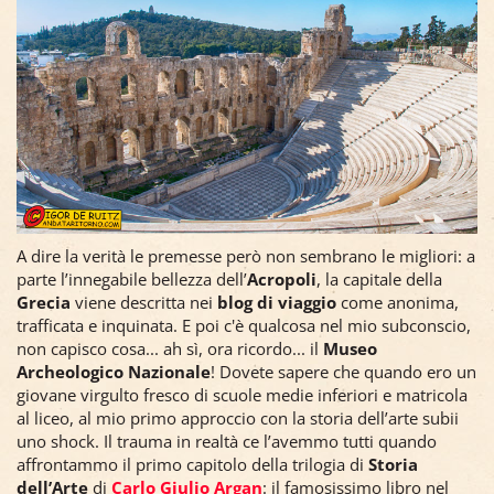
A dire la verità le premesse però non sembrano le migliori: a
parte l’innegabile bellezza dell’
Acropoli
, la capitale della
Grecia
viene descritta nei
blog di viaggio
come anonima,
trafficata e inquinata. E poi c'è qualcosa nel mio subconscio,
non capisco cosa... ah sì, ora ricordo... il
Museo
Archeologico Nazionale
! Dovete sapere che quando ero un
giovane virgulto fresco di scuole medie inferiori e matricola
al liceo, al mio primo approccio con la storia dell’arte subii
uno shock. Il trauma in realtà ce l’avemmo tutti quando
affrontammo il primo capitolo della trilogia di
Storia
dell’Arte
di
Carlo Giulio Argan
: il famosissimo libro nel