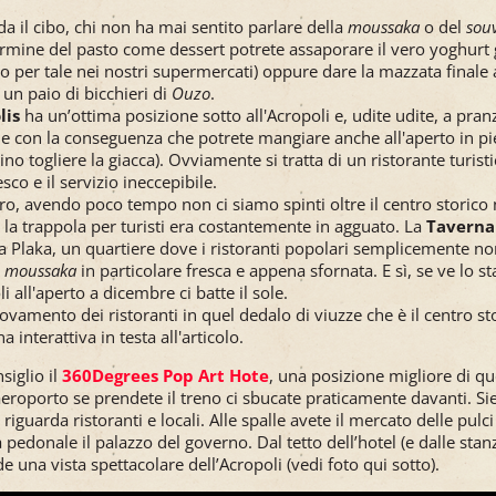
a il cibo, chi non ha mai sentito parlare della
moussaka
o del
souv
termine del pasto come dessert potrete assaporare il vero yoghurt
o per tale nei nostri supermercati) oppure dare la mazzata finale 
 un paio di bicchieri di
Ouzo
.
lis
ha un’ottima posizione sotto all'Acropoli e, udite udite, a pranz
ole con la conseguenza che potrete mangiare anche all'aperto in p
no togliere la giacca). Ovviamente si tratta di un ristorante turisti
sco e il servizio ineccepibile.
o, avendo poco tempo non ci siamo spinti oltre il centro storico n
 la trappola per turisti era costantemente in agguato. La
Taverna
 Plaka, un quartiere dove i ristoranti popolari semplicemente non
a
moussaka
in particolare fresca e appena sfornata. E sì, se ve lo
i all'aperto a dicembre ci batte il sole.
itrovamento dei ristoranti in quel dedalo di viuzze che è il centro sto
a interattiva in testa all'articolo.
siglio il
360Degrees Pop Art Hote
, una posizione migliore di q
aeroporto se prendete il treno ci sbucate praticamente davanti. Si
riguarda ristoranti e locali. Alle spalle avete il mercato delle pulc
 pedonale il palazzo del governo. Dal tetto dell’hotel (e dalle sta
de una vista spettacolare dell’Acropoli (vedi foto qui sotto).