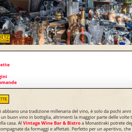
hette
ini
domande
ETTE
 abbiano una tradizione millenaria del vino, è solo da pochi anni 
i un buon vino in bottiglia, altrimenti la maggior parte delle volte 
lla casa. Al
Vintage Wine Bar & Bistro
a Monastiraki potrete de
ccompagnate da formaggi e affettati. Perfetto per un aperitivo, che 