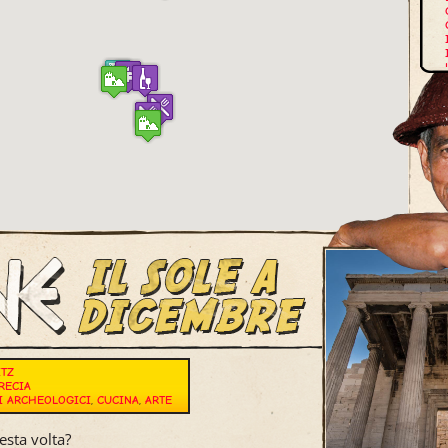
E
ITZ
RECIA
I ARCHEOLOGICI
,
CUCINA
,
ARTE
sta volta?