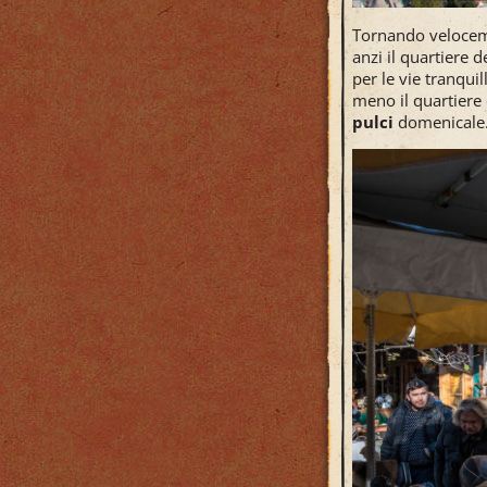
Tornando veloceme
anzi il quartiere d
per le vie tranquil
meno il quartiere
pulci
domenicale