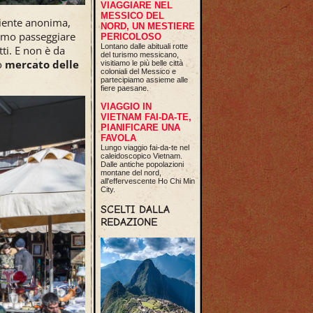
VIAGGIARE NEL
MESSICO DEL
iente anonima,
NORD, UN MESTIERE
ssimo passeggiare
PERICOLOSO
Lontano dalle abituali rotte
tti. E non è da
del turismo messicano,
uo
mercato delle
visitiamo le più belle città
coloniali del Messico e
partecipiamo assieme alle
fiere paesane.
VIAGGIO IN
VIETNAM FAI-DA-TE,
PIANIFICARE UNA
FAVOLA
Lungo viaggio fai-da-te nel
caleidoscopico Vietnam.
Dalle antiche popolazioni
montane del nord,
all'effervescente Ho Chi Min
City.
SCELTI DALLA
REDAZIONE