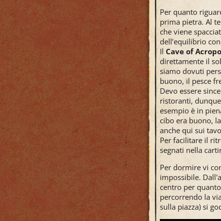
Per quanto riguard
prima pietra. Al 
che viene spacciat
dell’equilibrio con
Il
Cave of Acropo
direttamente il s
siamo dovuti persi
buono, il pesce fre
Devo essere sincer
ristoranti, dunque
esempio è in piena
cibo era buono, l
anche qui sui tavol
Per facilitare il r
segnati nella cartin
Per dormire vi con
impossibile. Dall'
centro per quanto 
percorrendo la via
sulla piazza) si go