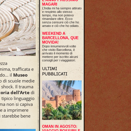
MAGARI
L’India mi ha sempre attirato
e respinto allo stesso
tempo, ma non potevo
rimandare oltre. Ecco
senza censure ciò che ho
amato e ciò che ho odiato.
WEEKEND A
BARCELLONA, QUE
MOVIDA!
Dopo innumerevoli volte
che visito Barcellona, è
arrivato il momento di
mettere per iscritto alcuni
consigli per i viaggiatori.
ezza
ULTIMI
ma, trafficata e
PUBBLICATI
o... il
Museo
o di scuole medie
o shock. Il trauma
toria dell’Arte
di
 tipico linguaggio
mma non si capiva
ire a imprimere
i starebbe bene
OMAN IN AGOSTO:
VIAGGIO POSSIBILE