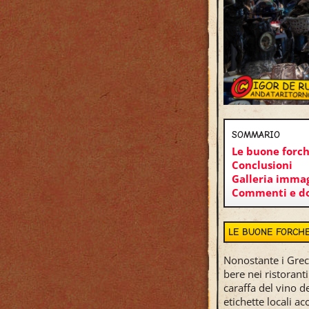
SOMMARIO
Le buone forc
Conclusioni
Galleria immag
Commenti e 
LE BUONE FORCH
Nonostante i Greci
bere nei ristorant
caraffa del vino de
etichette locali a