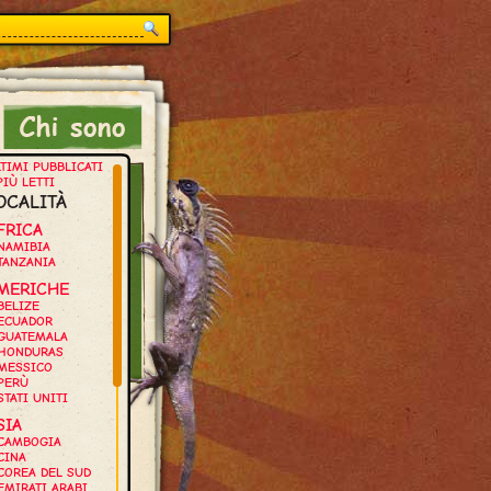
TIMI PUBBLICATI
PIÙ LETTI
OCALITÀ
FRICA
NAMIBIA
TANZANIA
MERICHE
BELIZE
ECUADOR
GUATEMALA
HONDURAS
MESSICO
PERÙ
STATI UNITI
SIA
CAMBOGIA
CINA
COREA DEL SUD
EMIRATI ARABI