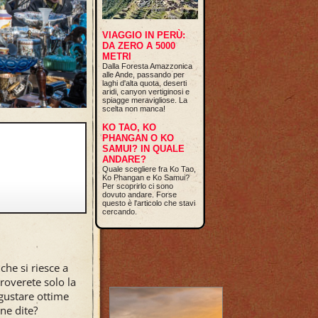
VIAGGIO IN PERÙ:
DA ZERO A 5000
METRI
Dalla Foresta Amazzonica
alle Ande, passando per
laghi d'alta quota, deserti
aridi, canyon vertiginosi e
spiagge meravigliose. La
scelta non manca!
KO TAO, KO
PHANGAN O KO
SAMUI? IN QUALE
ANDARE?
Quale scegliere fra Ko Tao,
Ko Phangan e Ko Samui?
Per scoprirlo ci sono
dovuto andare. Forse
questo è l'articolo che stavi
cercando.
che si riesce a
troverete solo la
gustare ottime
ne dite?