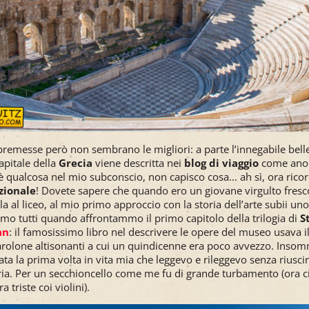
e premesse però non sembrano le migliori: a parte l’innegabile bell
capitale della
Grecia
viene descritta nei
blog di viaggio
come anoni
'è qualcosa nel mio subconscio, non capisco cosa... ah sì, ora ricord
zionale
! Dovete sapere che quando ero un giovane virgulto fresc
ola al liceo, al mio primo approccio con la storia dell’arte subii un
mmo tutti quando affrontammo il primo capitolo della trilogia di
S
an
: il famosissimo libro nel descrivere le opere del museo usava il
 parolone altisonanti a cui un quindicenne era poco avvezzo. Inso
ata la prima volta in vita mia che leggevo e rileggevo senza riusc
ia. Per un secchioncello come me fu di grande turbamento (ora c
triste coi violini).