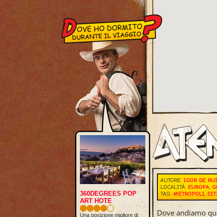
AUTORE:
IGOR DE RU
LOCALITÀ:
EUROPA
,
G
360DEGREES POP
TAG:
METROPOLI
,
SIT
ART HOTE
Dove andiamo que
Una posizione migliore di