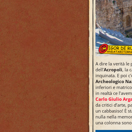
A dire la verità l
dell’
Acropoli
, la 
inquinata. E poi c
Archeologico Na
inferiori e matric
in realtà ce l’ave
Carlo Giulio Arg
da critici d’arte,
un cabbasiso! È st
nulla nella memor
una colonna sonora 