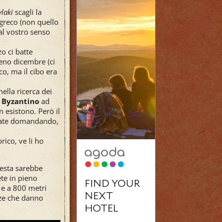
laki
scagli la
 greco (non quello
al vostro senso
o ci batte
ieno dicembre (ci
co, ma il cibo era
ella ricerca dei
 Byzantino
ad
 esistono. Però il
 state domandando,
rico, ve li ho
uesta sarebbe
ete in pieno
i e a 800 metri
nze che danno