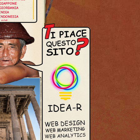
GIAPPONE
GIORDANIA
INDIA
INDONESIA
LAOS
MALDIVE
MALESIA
MYANMAR
NEPAL
OMAN
SINGAPORE
THAILANDIA
VIETNAM
UROPA
GERMANIA
GRECIA
ISLANDA
ITALIA
NORVEGIA
OLANDA
PORTOGALLO
ROMANIA
SPAGNA
SVEZIA