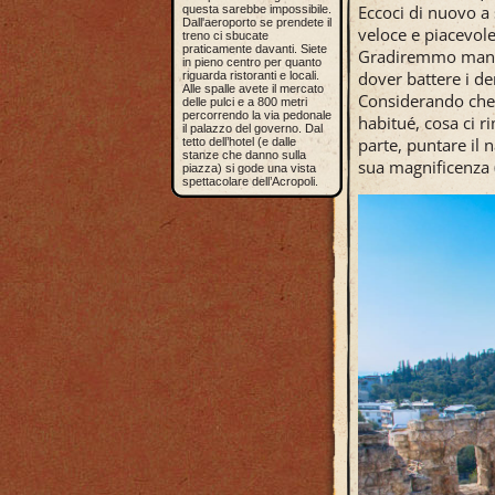
Eccoci di nuovo a
questa sarebbe impossibile.
Dall'aeroporto se prendete il
veloce e piacevole
treno ci sbucate
praticamente davanti. Siete
Gradiremmo mangi
in pieno centro per quanto
dover battere i de
riguarda ristoranti e locali.
Alle spalle avete il mercato
Considerando che 
delle pulci e a 800 metri
percorrendo la via pedonale
habitué, cosa ci r
il palazzo del governo. Dal
parte, puntare il 
tetto dell’hotel (e dalle
stanze che danno sulla
sua magnificenza 
piazza) si gode una vista
spettacolare dell’Acropoli.