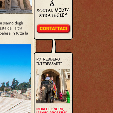
i siamo degli
sta dall'altra
 palesa in tutta la
POTREBBERO
INTERESSARTI
INDIA DEL NORD,
L’ANNO PROSSIMO