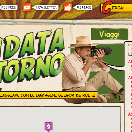
UL
I 
L
A
A
A