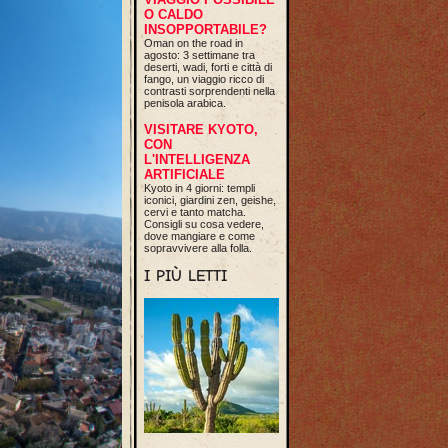
O CALDO
INSOPPORTABILE?
Oman on the road in
agosto: 3 settimane tra
deserti, wadi, forti e città di
fango, un viaggio ricco di
contrasti sorprendenti nella
penisola arabica.
VISITARE KYOTO,
CON
L'INTELLIGENZA
ARTIFICIALE
Kyoto in 4 giorni: templi
iconici, giardini zen, geishe,
cervi e tanto matcha.
Consigli su cosa vedere,
dove mangiare e come
sopravvivere alla folla.
I PIÙ LETTI