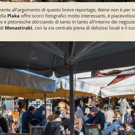
nte all'argomento di questo breve reportage, Atene non è per n
ella
Plaka
offre scorci fotografici molto interessanti, è piacevoli
le e pittoresche sbirciando di tanto in tanto all'interno dei negozie
 di
Monastiraki
, con la via centrale piena di deliziosi locali e il s
.