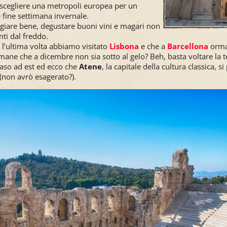
 scegliere una metropoli europea per un
 fine settimana invernale.
are bene, degustare buoni vini e magari non
nti dal freddo.
l’ultima volta abbiamo visitato
Lisbona
e che a
Barcellona
orma
imane che a dicembre non sia sotto al gelo? Beh, basta voltare la te
naso ad est ed ecco che
Atene
, la capitale della cultura classica, si
(non avrò esagerato?).