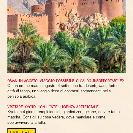
OMAN IN AGOSTO: VIAGGIO POSSIBILE O CALDO INSOPPORTABILE?
Oman on the road in agosto: 3 settimane tra deserti, wadi, forti e
città di fango, un viaggio ricco di contrasti sorprendenti nella
penisola arabica.
VISITARE KYOTO, CON L'INTELLIGENZA ARTIFICIALE
Kyoto in 4 giorni: templi iconici, giardini zen, geishe, cervi e tanto
matcha. Consigli su cosa vedere, dove mangiare e come
sopravvivere alla folla.
I PIÙ LETTI