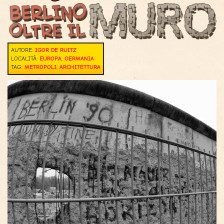
AUTORE:
IGOR DE RUITZ
LOCALITÀ:
EUROPA
,
GERMANIA
TAG:
METROPOLI
,
ARCHITETTURA