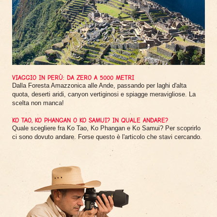
VIAGGIO IN PERÙ: DA ZERO A 5000 METRI
Dalla Foresta Amazzonica alle Ande, passando per laghi d'alta
quota, deserti aridi, canyon vertiginosi e spiagge meravigliose. La
scelta non manca!
KO TAO, KO PHANGAN O KO SAMUI? IN QUALE ANDARE?
Quale scegliere fra Ko Tao, Ko Phangan e Ko Samui? Per scoprirlo
ci sono dovuto andare. Forse questo è l'articolo che stavi cercando.