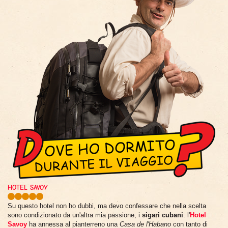
HOTEL SAVOY
Su questo hotel non ho dubbi, ma devo confessare che nella scelta
sono condizionato da un'altra mia passione, i
sigari cubani
: l'
Hotel
Savoy
ha annessa al pianterreno una
Casa de l'Habano
con tanto di