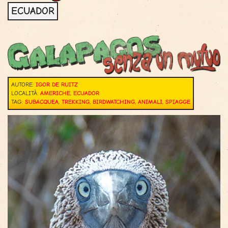
ECUADOR
AUTORE:
IGOR DE RUITZ
LOCALITÀ:
AMERICHE
,
ECUADOR
TAG:
SUBACQUEA
,
TREKKING
,
BIRDWATCHING
,
ANIMALI
,
SPIAGGE