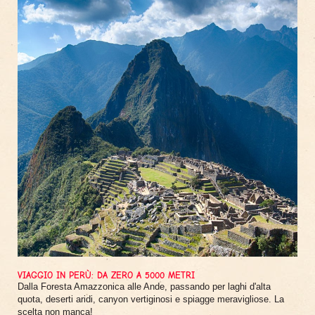
VIAGGIO IN PERÙ: DA ZERO A 5000 METRI
Dalla Foresta Amazzonica alle Ande, passando per laghi d'alta
quota, deserti aridi, canyon vertiginosi e spiagge meravigliose. La
scelta non manca!