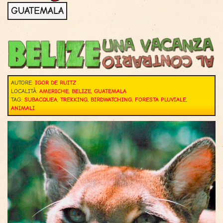
GUATEMALA
AUTORE:
IGOR DE RUITZ
LOCALITÀ:
AMERICHE
,
BELIZE
,
GUATEMALA
TAG:
SUBACQUEA
,
TREKKING
,
BIRDWATCHING
,
FORESTA PLUVIALE
,
ANIMALI