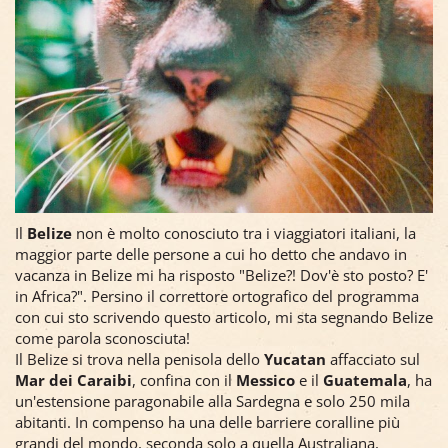
Il
Belize
non è molto conosciuto tra i viaggiatori italiani, la
maggior parte delle persone a cui ho detto che andavo in
vacanza in Belize mi ha risposto "Belize?! Dov'è sto posto? E'
in Africa?". Persino il correttore ortografico del programma
con cui sto scrivendo questo articolo, mi sta segnando Belize
come parola sconosciuta!
Il Belize si trova nella penisola dello
Yucatan
affacciato sul
Mar dei Caraibi
, confina con il
Messico
e il
Guatemala
, ha
un'estensione paragonabile alla Sardegna e solo 250 mila
abitanti. In compenso ha una delle barriere coralline più
grandi del mondo, seconda solo a quella Australiana,