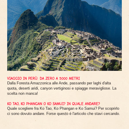
VIAGGIO IN PERÙ: DA ZERO A 5000 METRI
Dalla Foresta Amazzonica alle Ande, passando per laghi d'alta
quota, deserti aridi, canyon vertiginosi e spiagge meravigliose. La
scelta non manca!
KO TAO, KO PHANGAN O KO SAMUI? IN QUALE ANDARE?
Quale scegliere fra Ko Tao, Ko Phangan e Ko Samui? Per scoprirlo
ci sono dovuto andare. Forse questo è l'articolo che stavi cercando.