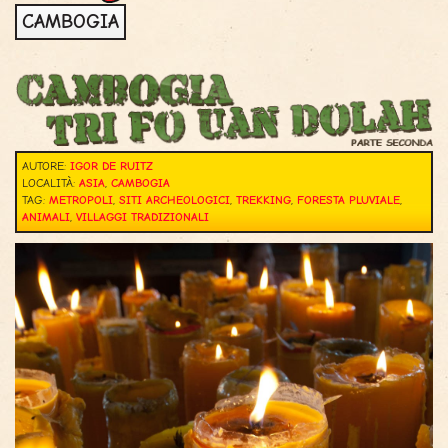
CAMBOGIA
AUTORE:
IGOR DE RUITZ
LOCALITÀ:
ASIA
,
CAMBOGIA
TAG:
METROPOLI
,
SITI ARCHEOLOGICI
,
TREKKING
,
FORESTA PLUVIALE
,
ANIMALI
,
VILLAGGI TRADIZIONALI