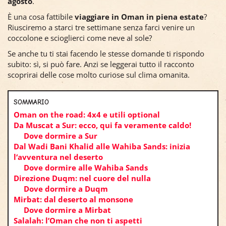
agosto
.
È una cosa fattibile
viaggiare in Oman in piena estate
?
Riusciremo a starci tre settimane senza farci venire un
coccolone e scioglierci come neve al sole?
Se anche tu ti stai facendo le stesse domande ti rispondo
subito: sì, si può fare. Anzi se leggerai tutto il racconto
scoprirai delle cose molto curiose sul clima omanita.
SOMMARIO
Oman on the road: 4x4 e utili optional
Da Muscat a Sur: ecco, qui fa veramente caldo!
Dove dormire a Sur
Dal Wadi Bani Khalid alle Wahiba Sands: inizia
l‘avventura nel deserto
Dove dormire alle Wahiba Sands
Direzione Duqm: nel cuore del nulla
Dove dormire a Duqm
Mirbat: dal deserto al monsone
Dove dormire a Mirbat
Salalah: l’Oman che non ti aspetti