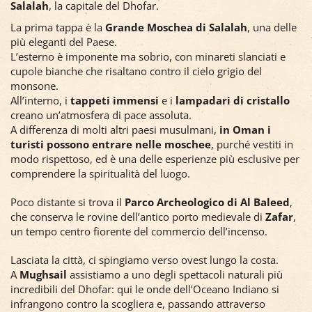
Quando ci hanno consegnato la camera, appena entrati
pensavamo ci fosse una perdita da qualche tubatura.
Poi si sono scusati, ci hanno dato un’altra camera e ci hanno
offerto pure la cena.
Perciò si merita il massimo dei voti, ma non dite che non vi
avevo avvertito.
SALALAH: L’OMAN CHE NON TI ASPETTI
Eccoci arrivati nel punto più a sud del nostro viaggio,
Salalah
, la capitale del Dhofar.
La prima tappa è la
Grande Moschea di Salalah
, una delle
più eleganti del Paese.
L’esterno è imponente ma sobrio, con minareti slanciati e
cupole bianche che risaltano contro il cielo grigio del
monsone.
All’interno, i
tappeti immensi
e i
lampadari di cristallo
creano un’atmosfera di pace assoluta.
A differenza di molti altri paesi musulmani,
in Oman i
turisti possono entrare nelle moschee
, purché vestiti in
modo rispettoso, ed è una delle esperienze più esclusive per
comprendere la spiritualità del luogo.