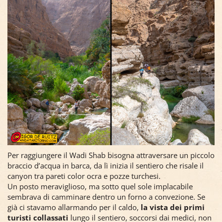
Per raggiungere il Wadi Shab bisogna attraversare un piccolo
braccio d’acqua in barca, da lì inizia il sentiero che risale il
canyon tra pareti color ocra e pozze turchesi.
Un posto meraviglioso, ma sotto quel sole implacabile
sembrava di camminare dentro un forno a convezione. Se
già ci stavamo allarmando per il caldo,
la vista dei primi
turisti collassati
lungo il sentiero, soccorsi dai medici, non