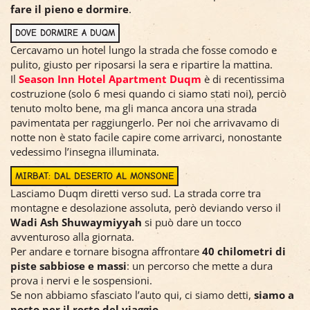
fare il pieno e dormire
.
DOVE DORMIRE A DUQM
Cercavamo un hotel lungo la strada che fosse comodo e
pulito, giusto per riposarsi la sera e ripartire la mattina.
Il
Season Inn Hotel Apartment Duqm
è di recentissima
costruzione (solo 6 mesi quando ci siamo stati noi), perciò
tenuto molto bene, ma gli manca ancora una strada
pavimentata per raggiungerlo. Per noi che arrivavamo di
notte non è stato facile capire come arrivarci, nonostante
vedessimo l’insegna illuminata.
MIRBAT: DAL DESERTO AL MONSONE
Lasciamo Duqm diretti verso sud. La strada corre tra
montagne e desolazione assoluta, però deviando verso il
Wadi Ash Shuwaymiyyah
si può dare un tocco
avventuroso alla giornata.
Per andare e tornare bisogna affrontare
40 chilometri di
piste sabbiose e massi
: un percorso che mette a dura
prova i nervi e le sospensioni.
Se non abbiamo sfasciato l’auto qui, ci siamo detti,
siamo a
posto per il resto del viaggio
.