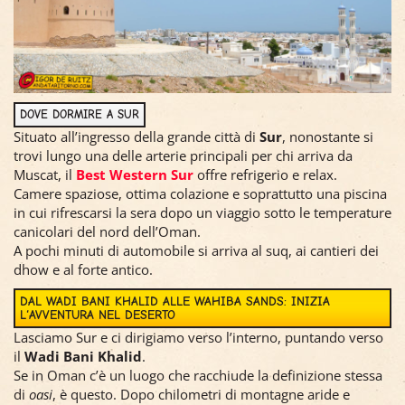
DOVE DORMIRE A SUR
Situato all’ingresso della grande città di
Sur
, nonostante si
trovi lungo una delle arterie principali per chi arriva da
Muscat, il
Best Western Sur
offre refrigerio e relax.
Camere spaziose, ottima colazione e soprattutto una piscina
in cui rifrescarsi la sera dopo un viaggio sotto le temperature
canicolari del nord dell’Oman.
A pochi minuti di automobile si arriva al suq, ai cantieri dei
dhow e al forte antico.
DAL WADI BANI KHALID ALLE WAHIBA SANDS: INIZIA
L‘AVVENTURA NEL DESERTO
Lasciamo Sur e ci dirigiamo verso l’interno, puntando verso
il
Wadi Bani Khalid
.
Se in Oman c’è un luogo che racchiude la definizione stessa
di
oasi
, è questo. Dopo chilometri di montagne aride e