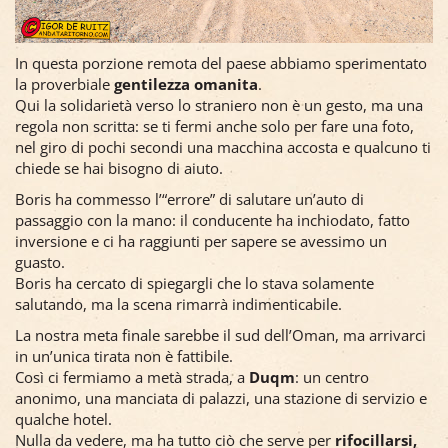
In questa porzione remota del paese abbiamo sperimentato
la proverbiale
gentilezza omanita
.
Qui la solidarietà verso lo straniero non è un gesto, ma una
regola non scritta: se ti fermi anche solo per fare una foto,
nel giro di pochi secondi una macchina accosta e qualcuno ti
chiede se hai bisogno di aiuto.
Boris ha commesso l’“errore” di salutare un’auto di
passaggio con la mano: il conducente ha inchiodato, fatto
inversione e ci ha raggiunti per sapere se avessimo un
guasto.
Boris ha cercato di spiegargli che lo stava solamente
salutando, ma la scena rimarrà indimenticabile.
La nostra meta finale sarebbe il sud dell’Oman, ma arrivarci
in un’unica tirata non è fattibile.
Così ci fermiamo a metà strada, a
Duqm
: un centro
anonimo, una manciata di palazzi, una stazione di servizio e
qualche hotel.
Nulla da vedere, ma ha tutto ciò che serve per
rifocillarsi,