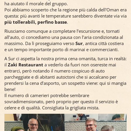
ha aiutato il morale del gruppo.
Poi abbiamo scoperto che la regione più calda dell'Oman era
questa: più avanti le temperature sarebbero diventate via via
più tollerabili, perfino basse
.
Riusciamo comunque a completare l’escursione e, tornati
all’auto, ci concediamo una pausa con l’aria condizionata al
massimo. Da lì proseguiamo verso
Sur
, antica città costiera
e un tempo importante porto di marinai e commercianti.
A Sur ci aspetta la nostra prima cena omanita, turca in realtà:
il
Zaki Restaurant
a vederlo da fuori non osereste mai
entrarci, però notando il numero cospicuo di auto
parcheggiate e di abitanti autoctoni che si accalcano per
prendersi la cena d’asporto, un sospetto viene: qui si mangia
bene!
Il numero di camerieri potrebbe sembrare
sovradimensionato, però proprio per questo il servizio è
celere e di qualità. Consigliata la grigliata mista.