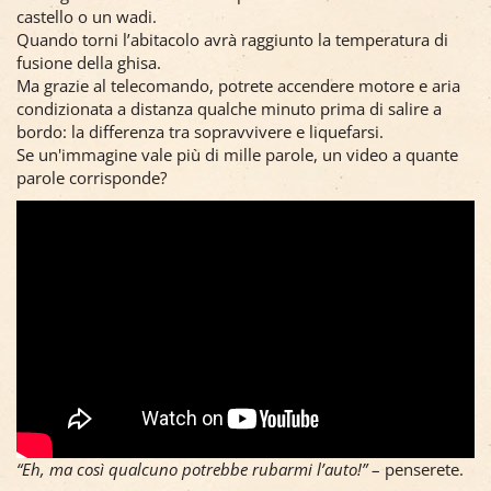
castello o un wadi.
Quando torni l’abitacolo avrà raggiunto la temperatura di
fusione della ghisa.
Ma grazie al telecomando, potrete accendere motore e aria
condizionata a distanza qualche minuto prima di salire a
bordo: la differenza tra sopravvivere e liquefarsi.
Se un'immagine vale più di mille parole, un video a quante
parole corrisponde?
“Eh, ma così qualcuno potrebbe rubarmi l’auto!”
– penserete.