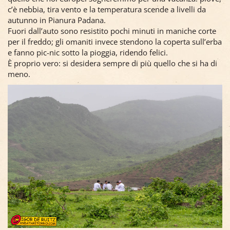
preferita durante la stagione del
khareef
, il monsone estivo
che porta pioggia e vegetazione.
Per loro questo è il periodo migliore dell’anno: le montagne
diventano verdi, le cascate si riempiono, e tutto il paese si
riversa qui in vacanza. Gli alberghi sono pieni, le strade
intasate da auto in fila per raggiungere le mete
naturalistiche.
La cosa curiosa è che il clima è esattamente l’opposto di
quello che noi europei sogneremmo per una vacanza: piove,
c’è nebbia, tira vento e la temperatura scende a livelli da
autunno in Pianura Padana.
Fuori dall’auto sono resistito pochi minuti in maniche corte
per il freddo; gli omaniti invece stendono la coperta sull’erba
e fanno pic-nic sotto la pioggia, ridendo felici.
È proprio vero: si desidera sempre di più quello che si ha di
meno.