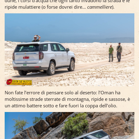
dune, i corsi d’acqua che ogni tanto invadono la strada e le
ripide mulattiere (o forse dovrei dire…
cammelliere
).
Non fate l’errore di pensare solo al deserto: l’Oman ha
moltissime strade sterrate di montagna, ripide e sassose, è
un attimo battere sotto e fare fuori la coppa dell’olio.