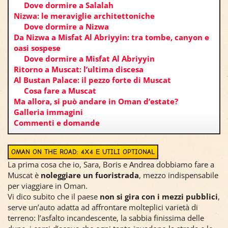
Dove dormire a Salalah
Nizwa: le meraviglie architettoniche
Dove dormire a Nizwa
Da Nizwa a Misfat Al Abriyyin: tra tombe, canyon e
oasi sospese
Dove dormire a Misfat Al Abriyyin
Ritorno a Muscat: l’ultima discesa
Al Bustan Palace: il pezzo forte di Muscat
Cosa fare a Muscat
Ma allora, si può andare in Oman d’estate?
Galleria immagini
Commenti e domande
OMAN ON THE ROAD: 4X4 E UTILI OPTIONAL
La prima cosa che io, Sara, Boris e Andrea dobbiamo fare a
Muscat è
noleggiare un fuoristrada
, mezzo indispensabile
per viaggiare in Oman.
Vi dico subito che il paese
non si gira con i mezzi pubblici
,
serve un’auto adatta ad affrontare molteplici varietà di
terreno: l’asfalto incandescente, la sabbia finissima delle