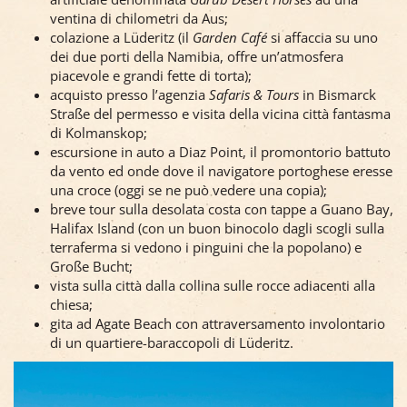
ventina di chilometri da Aus;
colazione a Lüderitz (il
Garden Café
si affaccia su uno
dei due porti della Namibia, offre un’atmosfera
piacevole e grandi fette di torta);
acquisto presso l’agenzia
Safaris & Tours
in Bismarck
Straße del permesso e visita della vicina città fantasma
di Kolmanskop;
escursione in auto a Diaz Point, il promontorio battuto
da vento ed onde dove il navigatore portoghese eresse
una croce (oggi se ne può vedere una copia);
breve tour sulla desolata costa con tappe a Guano Bay,
Halifax Island (con un buon binocolo dagli scogli sulla
terraferma si vedono i pinguini che la popolano) e
Große Bucht;
vista sulla città dalla collina sulle rocce adiacenti alla
chiesa;
gita ad Agate Beach con attraversamento involontario
di un quartiere-baraccopoli di Lüderitz.