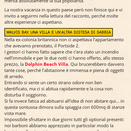
merita assolutamente la sua popolarità.
La nostra vacanza in questo paese però non finisce qui e vi
invito a seguirmi nella lettura del racconto, perché molte
altre esperienze ci aspettano.
WALVIS BAY, UNA VILLA E UN’ALTRA DISTESA DI SABBIA
Nella ex-colonia britannica non ci aspettava l’appartamento
che avevamo prenotato, il Portside 2.
I gestori ci hanno fatto sapere che c’era stato un incendio
nell’immobile e per le due notti ci hanno offerto, allo stesso
prezzo, la
Dolphin Beach Villa
. Qui brucerebbero davvero
tante cose, perché l’abitazione è immensa e piena di oggetti
di arredo.
Entrando si sente un certo strano odore non ben
identificato, ma ci si abitua rapidamente e la cosa non
disturba il soggiorno.
Si fa invece fatica ad abituarsi all’idea di non abitare qui… in
questa sontuosa dimora sulla spiaggia con 600mq di stanze
vista mare.
Impossibile sfruttare in due giorni tutti gli optional presenti:
noi barboni abbiamo apprezzato in particolar modo la