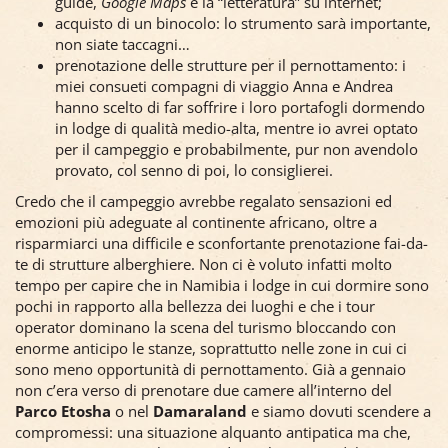
guide,
Google Maps
e la “letteratura” su internet;
acquisto di un binocolo: lo strumento sarà importante,
non siate taccagni…
prenotazione delle strutture per il pernottamento: i
miei consueti compagni di viaggio Anna e Andrea
hanno scelto di far soffrire i loro portafogli dormendo
in lodge di qualità medio-alta, mentre io avrei optato
per il campeggio e probabilmente, pur non avendolo
provato, col senno di poi, lo consiglierei.
Credo che il campeggio avrebbe regalato sensazioni ed
emozioni più adeguate al continente africano, oltre a
risparmiarci una difficile e sconfortante prenotazione fai-da-
te di strutture alberghiere. Non ci è voluto infatti molto
tempo per capire che in Namibia i lodge in cui dormire sono
pochi in rapporto alla bellezza dei luoghi e che i tour
operator dominano la scena del turismo bloccando con
enorme anticipo le stanze, soprattutto nelle zone in cui ci
sono meno opportunità di pernottamento. Già a gennaio
non c’era verso di prenotare due camere all’interno del
Parco Etosha
o nel
Damaraland
e siamo dovuti scendere a
compromessi: una situazione alquanto antipatica ma che,