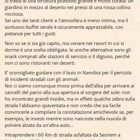
Si tratta di una struttura piuttosto grande e molto curata: un
giardino in mezzo al deserto nei pressi di una rossa collina
rocciosa.
Sei uno dei tanti clienti e l’atmosfera è meno intima, ma il
sontuoso buffet serale è sicuramente apprezzabile, con
pietanze per tutti i gusti.
Non so se si sia già capito, ma cenare nei resort in cui si
dorme è una scelta obbligata: le uniche alternative sono gli
snack comprati alle stazioni di servizio o il digiuno, perché
non ci sono ristoranti nei deserti.
E’ sconsigliato guidare con il buio in Namibia per il pericolo
di incidenti stradali con gli animali.
Noi ci siamo comunque mossi prima dell’alba per arrivare ai
cancelli del parco alla sua apertura al sorgere del sole: non
ho incontrato grandi insidie, ma in effetti qualche zebra sulla
strada l’abbiamo spaventata e non credo che sia facile
convincerle a compilare la constatazione amichevole se, per
esempio, le investi mentre sono nascoste nella nuvola di
polvere alzata da un’altra auto...
Intraprendere i 60 Km di strada asfaltata da Sesriem a