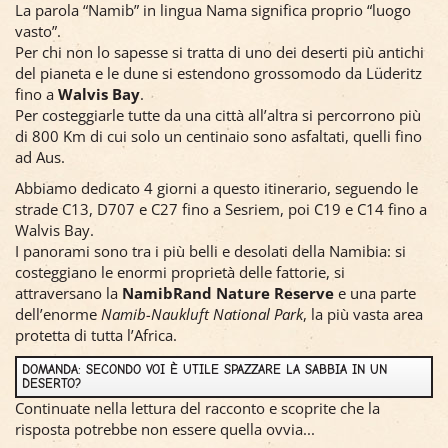
La parola “Namib” in lingua Nama significa proprio “luogo
vasto”.
Per chi non lo sapesse si tratta di uno dei deserti più antichi
del pianeta e le dune si estendono grossomodo da Lüderitz
fino a
Walvis Bay
.
Per costeggiarle tutte da una città all’altra si percorrono più
di 800 Km di cui solo un centinaio sono asfaltati, quelli fino
ad Aus.
Abbiamo dedicato 4 giorni a questo itinerario, seguendo le
strade C13, D707 e C27 fino a Sesriem, poi C19 e C14 fino a
Walvis Bay.
I panorami sono tra i più belli e desolati della Namibia: si
costeggiano le enormi proprietà delle fattorie, si
attraversano la
NamibRand Nature Reserve
e una parte
dell’enorme
Namib-Naukluft National Park
, la più vasta area
protetta di tutta l’Africa.
DOMANDA: SECONDO VOI È UTILE SPAZZARE LA SABBIA IN UN
DESERTO?
Continuate nella lettura del racconto e scoprite che la
risposta potrebbe non essere quella ovvia...