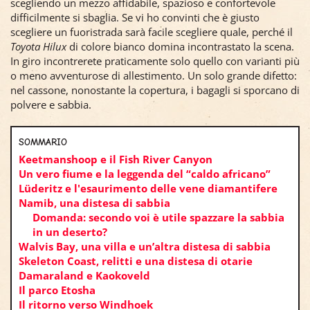
scegliendo un mezzo affidabile, spazioso e confortevole
difficilmente si sbaglia. Se vi ho convinti che è giusto
scegliere un fuoristrada sarà facile scegliere quale, perché il
Toyota Hilux
di colore bianco domina incontrastato la scena.
In giro incontrerete praticamente solo quello con varianti più
o meno avventurose di allestimento. Un solo grande difetto:
nel cassone, nonostante la copertura, i bagagli si sporcano di
polvere e sabbia.
SOMMARIO
Keetmanshoop e il Fish River Canyon
Un vero fiume e la leggenda del “caldo africano”
Lüderitz e l'esaurimento delle vene diamantifere
Namib, una distesa di sabbia
Domanda: secondo voi è utile spazzare la sabbia
in un deserto?
Walvis Bay, una villa e un’altra distesa di sabbia
Skeleton Coast, relitti e una distesa di otarie
Damaraland e Kaokoveld
Il parco Etosha
Il ritorno verso Windhoek