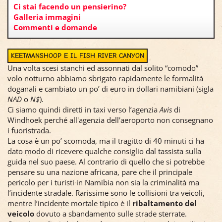
Ci stai facendo un pensierino?
Galleria immagini
Commenti e domande
KEETMANSHOOP E IL FISH RIVER CANYON
Una volta scesi stanchi ed assonnati dal solito “comodo”
volo notturno abbiamo sbrigato rapidamente le formalità
doganali e cambiato un po’ di euro in dollari namibiani (sigla
NAD
o
N$
).
Ci siamo quindi diretti in taxi verso l’agenzia
Avis
di
Windhoek perché all'agenzia dell'aeroporto non consegnano
i fuoristrada.
La cosa è un po’ scomoda, ma il tragitto di 40 minuti ci ha
dato modo di ricevere qualche consiglio dal tassista sulla
guida nel suo paese. Al contrario di quello che si potrebbe
pensare su una nazione africana, pare che il principale
pericolo per i turisti in Namibia non sia la criminalità ma
l’incidente stradale. Rarissime sono le collisioni tra veicoli,
mentre l’incidente mortale tipico è il
ribaltamento del
veicolo
dovuto a sbandamento sulle strade sterrate.