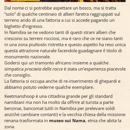
Dal nome ci si potrebbe aspettare un bosco, ma si tratta
“solo” di qualche centinaio di alberi faretra raggruppati sul
terreno arido di una fattoria a cui si accede pagando un
biglietto d’ingresso.
In Namibia se ne vedono tanti di questi strani alberi che
crescono su terreni rocciosi, ma è raro che ce ne siano tanti
in una zona piuttosto ristretta e questo aspetto ha reso unica
questa attrazione naturale facendole guadagnare il titolo di
monumento nazionale.
Godersi qui un tramonto africano insieme a qualche
simpatica
procavia delle rocce
è stata un’esperienza piacevole
che consiglio.
La fattoria si occupa anche di re-inserimento di ghepardi e
abbiamo potuto vederne qualche esemplare.
Keetmanshoop è una cittadina grande per gli standard
namibiani ma non ha molto da offrire al turista a parte
benzinai, bancomat (utili in Namibia per prelevare soldi
anziché cambiare contanti) e la vecchia chiesa della missione
renana trasformata in
museo sui Nama
, etnia che abita la
zona.