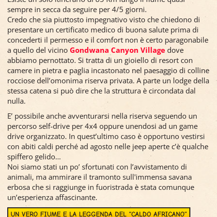
sempre in secca da seguire per 4/5 giorni.
Credo che sia piuttosto impegnativo visto che chiedono di
presentare un certificato medico di buona salute prima di
concederti il permesso e il comfort non è certo paragonabile
a quello del vicino
Gondwana Canyon Village
dove
abbiamo pernottato. Si tratta di un gioiello di resort con
camere in pietra e paglia incastonato nel paesaggio di colline
rocciose dell’omonima riserva privata. A parte un lodge della
stessa catena si può dire che la struttura è circondata dal
nulla.
E’ possibile anche avventurarsi nella riserva seguendo un
percorso self-drive per 4x4 oppure unendosi ad un game
drive organizzato. In quest’ultimo caso è opportuno vestirsi
con abiti caldi perché ad agosto nelle jeep aperte c’è qualche
spiffero gelido…
Noi siamo stati un po’ sfortunati con l’avvistamento di
animali, ma ammirare il tramonto sull'immensa savana
erbosa che si raggiunge in fuoristrada è stata comunque
un’esperienza affascinante.
UN VERO FIUME E LA LEGGENDA DEL “CALDO AFRICANO”