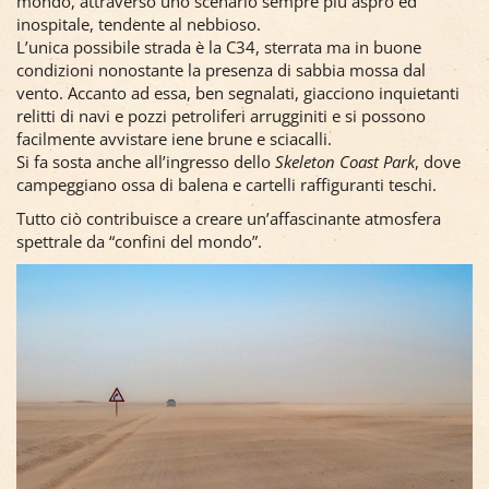
mondo, attraverso uno scenario sempre più aspro ed
inospitale, tendente al nebbioso.
L’unica possibile strada è la C34, sterrata ma in buone
condizioni nonostante la presenza di sabbia mossa dal
vento. Accanto ad essa, ben segnalati, giacciono inquietanti
relitti di navi e pozzi petroliferi arrugginiti e si possono
facilmente avvistare iene brune e sciacalli.
Si fa sosta anche all’ingresso dello
Skeleton Coast Park
, dove
campeggiano ossa di balena e cartelli raffiguranti teschi.
Tutto ciò contribuisce a creare un’affascinante atmosfera
spettrale da “confini del mondo”.