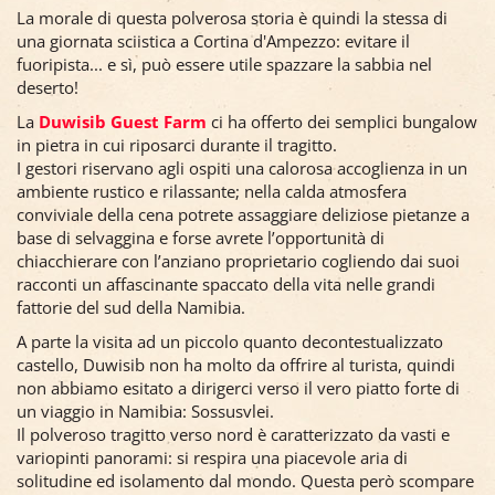
La morale di questa polverosa storia è quindi la stessa di
una giornata sciistica a Cortina d'Ampezzo: evitare il
fuoripista... e sì, può essere utile spazzare la sabbia nel
deserto!
La
Duwisib Guest Farm
ci ha offerto dei semplici bungalow
in pietra in cui riposarci durante il tragitto.
I gestori riservano agli ospiti una calorosa accoglienza in un
ambiente rustico e rilassante; nella calda atmosfera
conviviale della cena potrete assaggiare deliziose pietanze a
base di selvaggina e forse avrete l’opportunità di
chiacchierare con l’anziano proprietario cogliendo dai suoi
racconti un affascinante spaccato della vita nelle grandi
fattorie del sud della Namibia.
A parte la visita ad un piccolo quanto decontestualizzato
castello, Duwisib non ha molto da offrire al turista, quindi
non abbiamo esitato a dirigerci verso il vero piatto forte di
un viaggio in Namibia: Sossusvlei.
Il polveroso tragitto verso nord è caratterizzato da vasti e
variopinti panorami: si respira una piacevole aria di
solitudine ed isolamento dal mondo. Questa però scompare