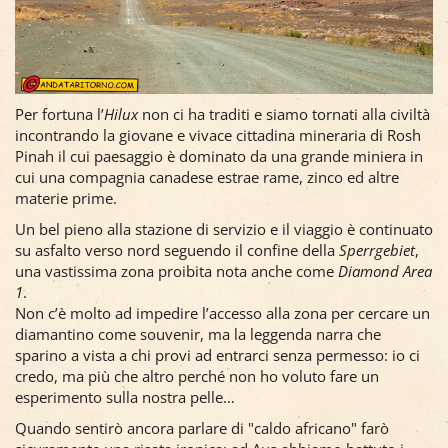
Per fortuna l’
Hilux
non ci ha traditi e siamo tornati alla civiltà
incontrando la giovane e vivace cittadina mineraria di Rosh
Pinah il cui paesaggio è dominato da una grande miniera in
cui una compagnia canadese estrae rame, zinco ed altre
materie prime.
Un bel pieno alla stazione di servizio e il viaggio è continuato
su asfalto verso nord seguendo il confine della
Sperrgebiet
,
una vastissima zona proibita nota anche come
Diamond Area
1
.
Non c’è molto ad impedire l’accesso alla zona per cercare un
diamantino come souvenir, ma la leggenda narra che
sparino a vista a chi provi ad entrarci senza permesso: io ci
credo, ma più che altro perché non ho voluto fare un
esperimento sulla nostra pelle…
Quando sentirò ancora parlare di "caldo africano" farò