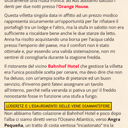
sicuramente una risata ironica: ad Aus abbiamo battuto i
denti per due notti presso l’
Orange House
.
Questa villetta singola data in affitto ad un prezzo modico
rappresenta sicuramente un’opportunità per far rifiatare il
portafogli tra un lodge e l’altro, ma la stufa in salotto non era
sufficiente a riscaldare bene anche le due stanze da letto.
Anna ha risolto acquistando una borsa per l’acqua calda
presso l’emporio del paese, ma il comfort non è stato
ottimale e, pur essendo una valida sistemazione, non mi
sentirei di consigliarla durante la stagione fredda.
Il ristorante del vicino
Bahnhof Hotel
che gestisce la villetta
era l’unica possibile scelta per cenare, ma devo dire che non
ha deluso, con un’ampia scelta di pietanze ed un buon
servizio; d’inverno però fatevi assegnare un tavolo
all'interno, perché nella veranda si pativa un po’ il freddo
nonostante fosse in funzione una stufa a fungo.
LÜDERITZ E L'ESAURIMENTO DELLE VENE DIAMANTIFERE
Non abbiamo fatto colazione al Bahnhof Hotel e poco dopo
l’alba ci siamo diretti verso l’Oceano Atlantico, verso
Angra
Pequeña
, un tratto di costa ventosa “incastonato” tra la