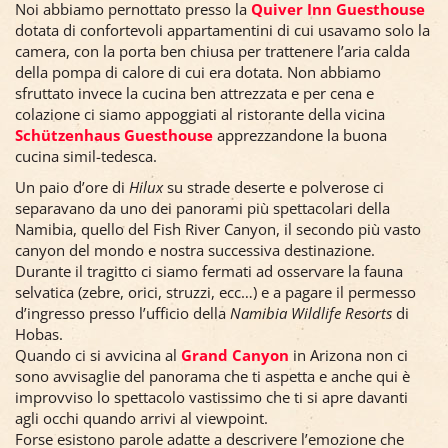
Noi abbiamo pernottato presso la
Quiver Inn Guesthouse
dotata di confortevoli appartamentini di cui usavamo solo la
camera, con la porta ben chiusa per trattenere l’aria calda
della pompa di calore di cui era dotata. Non abbiamo
sfruttato invece la cucina ben attrezzata e per cena e
colazione ci siamo appoggiati al ristorante della vicina
Schützenhaus Guesthouse
apprezzandone la buona
cucina simil-tedesca.
Un paio d’ore di
Hilux
su strade deserte e polverose ci
separavano da uno dei panorami più spettacolari della
Namibia, quello del Fish River Canyon, il secondo più vasto
canyon del mondo e nostra successiva destinazione.
Durante il tragitto ci siamo fermati ad osservare la fauna
selvatica (zebre, orici, struzzi, ecc…) e a pagare il permesso
d’ingresso presso l’ufficio della
Namibia Wildlife Resorts
di
Hobas.
Quando ci si avvicina al
Grand Canyon
in Arizona non ci
sono avvisaglie del panorama che ti aspetta e anche qui è
improvviso lo spettacolo vastissimo che ti si apre davanti
agli occhi quando arrivi al viewpoint.
Forse esistono parole adatte a descrivere l’emozione che