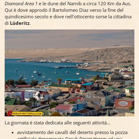
Diamond Area 1
e le dune del Namib a circa 120 Km da Aus.
Qui è dove approdò il Bartolomeo Diaz verso la fine del
quindicesimo secolo e dove nell'ottocento sorse la cittadina
di
Lüderitz
.
La giornata è stata dedicata alle seguenti attività…
avvistamento dei cavalli del deserto presso la pozza
artificiale denominata
Garub Desert Horses
ad una