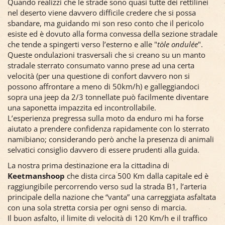
Quando realizzi che le strade sono quasi tutte dei rettilinei
nel deserto viene davvero difficile credere che si possa
sbandare, ma guidando mi son reso conto che il pericolo
esiste ed è dovuto alla forma convessa della sezione stradale
che tende a spingerti verso l’esterno e alle "
tòle ondulée
".
Queste ondulazioni trasversali che si creano su un manto
stradale sterrato consumato vanno prese ad una certa
velocità (per una questione di confort davvero non si
possono affrontare a meno di 50km/h) e galleggiandoci
sopra una jeep da 2/3 tonnellate può facilmente diventare
una saponetta impazzita ed incontrollabile.
L’esperienza pregressa sulla moto da enduro mi ha forse
aiutato a prendere confidenza rapidamente con lo sterrato
namibiano; considerando però anche la presenza di animali
selvatici consiglio davvero di essere prudenti alla guida.
La nostra prima destinazione era la cittadina di
Keetmanshoop
che dista circa 500 Km dalla capitale ed è
raggiungibile percorrendo verso sud la strada B1, l’arteria
principale della nazione che “vanta” una carreggiata asfaltata
con una sola stretta corsia per ogni senso di marcia.
Il buon asfalto, il limite di velocità di 120 Km/h e il traffico