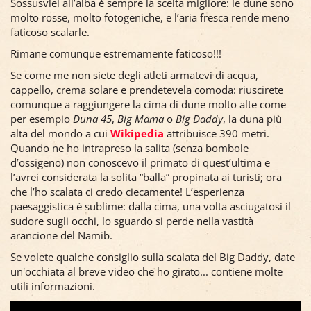
Sossusvlei all’alba è sempre la scelta migliore: le dune sono
molto rosse, molto fotogeniche, e l’aria fresca rende meno
faticoso scalarle.
Rimane comunque estremamente faticoso!!!
Se come me non siete degli atleti armatevi di acqua,
cappello, crema solare e prendetevela comoda: riuscirete
comunque a raggiungere la cima di dune molto alte come
per esempio
Duna 45
,
Big Mama
o
Big Daddy
, la duna più
alta del mondo a cui
Wikipedia
attribuisce 390 metri.
Quando ne ho intrapreso la salita (senza bombole
d’ossigeno) non conoscevo il primato di quest’ultima e
l’avrei considerata la solita “balla” propinata ai turisti; ora
che l’ho scalata ci credo ciecamente! L’esperienza
paesaggistica è sublime: dalla cima, una volta asciugatosi il
sudore sugli occhi, lo sguardo si perde nella vastità
arancione del Namib.
Se volete qualche consiglio sulla scalata del Big Daddy, date
un'occhiata al breve video che ho girato... contiene molte
utili informazioni.