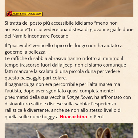
Si tratta del posto più accessibile (diciamo “meno non
accessibile”) in cui vedere una distesa di giovani e gialle dune
del Namib incontrare l’oceano.
Il “piacevole” venticello tipico del luogo non ha aiutato a
goderne la bellezza.
Le raffiche di sabbia abrasiva hanno ridotto al minimo il
tempo trascorso fuori dalla jeep; non ci siamo comunque
fatti mancare la scalata di una piccola duna per vedere
questo paesaggio particolare.
Il bagnasciuga non era percorribile per l’alta marea ma
l’autista, dopo aver sgonfiato quasi completamente i
pneumatici della sua vecchia
Range Rover
, ha affrontato con
disinvoltura salite e discese sulla sabbia: l’esperienza
rallistica è divertente, anche se non allo stesso livello di
quella sulle dune buggy a
Huacachina
in Perù.