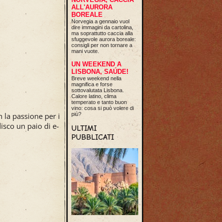
ALL'AURORA
BOREALE
Norvegia a gennaio vuol
dire immagini da cartolina,
ma soprattutto caccia alla
sfuggevole aurora boreale:
consigli per non tornare a
mani vuote.
UN WEEKEND A
LISBONA, SAÚDE!
Breve weekend nella
magnifica e forse
sottovalutata Lisbona.
Calore latino, clima
temperato e tanto buon
vino: cosa si può volere di
 la passione per i
più?
disco un paio di e-
ULTIMI
PUBBLICATI