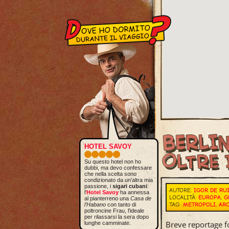
HOTEL SAVOY
Su questo hotel non ho
dubbi, ma devo confessare
che nella scelta sono
condizionato da un'altra mia
passione, i
sigari cubani
:
AUTORE:
IGOR DE RU
l'
Hotel Savoy
ha annessa
LOCALITÀ:
EUROPA
,
G
al pianterreno una
Casa de
TAG:
METROPOLI
,
AR
l'Habano
con tanto di
poltroncine Frau, l'ideale
per rilassarsi la sera dopo
Breve reportage fo
lunghe camminate.