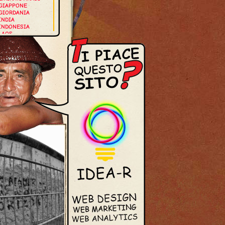
GIAPPONE
GIORDANIA
INDIA
INDONESIA
LAOS
MALDIVE
MALESIA
MYANMAR
NEPAL
OMAN
SINGAPORE
THAILANDIA
VIETNAM
UROPA
GERMANIA
GRECIA
ISLANDA
ITALIA
NORVEGIA
OLANDA
PORTOGALLO
ROMANIA
SPAGNA
SVEZIA