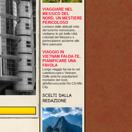
VIAGGIARE NEL
MESSICO DEL
NORD, UN MESTIERE
PERICOLOSO
Lontano dalle abituali rotte
del turismo messicano,
visitiamo le più belle città
coloniali del Messico e
partecipiamo assieme alle
fiere paesane.
VIAGGIO IN
VIETNAM FAI-DA-TE,
PIANIFICARE UNA
FAVOLA
Lungo viaggio fai-da-te nel
caleidoscopico Vietnam.
Dalle antiche popolazioni
montane del nord,
all'effervescente Ho Chi Min
City.
SCELTI DALLA
REDAZIONE