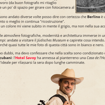
avoro (da buon fotografo mi ritaglio
n po' di spazio per girare con fotocamera al
 sono andato diverse volte posso dire con certezza che
Berlino
è u
o o meglio in continua "ricostruzione".
un colore mi viene subito in mente il grigio, ma non nella sua ac
lle atmosfere fotografiche, modernità e architettura immerse in u
empi: andate a visitare il
Jüdisches Museum
e capirete cosa intendo.
erché quasi tutte le mie foto di questa città sono in bianco e nero.
o dubbi, ma devo confessare che nella scelta sono condizionato 
 cubani
: l'
Hotel Savoy
ha annessa al pianterreno una
Casa de l'
l'ideale per rilassarsi la sera dopo lunghe camminate.