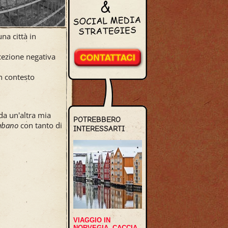
na città in
cezione negativa
n contesto
da un'altra mia
POTREBBERO
Habano
con tanto di
INTERESSARTI
VIAGGIO IN
NORVEGIA, CACCIA