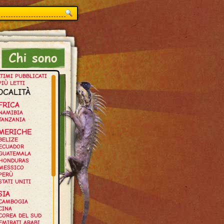
TIMI PUBBLICATI
PIÙ LETTI
OCALITÀ
FRICA
NAMIBIA
TANZANIA
MERICHE
BELIZE
ECUADOR
GUATEMALA
HONDURAS
MESSICO
PERÙ
STATI UNITI
SIA
CAMBOGIA
CINA
COREA DEL SUD
EMIRATI ARABI