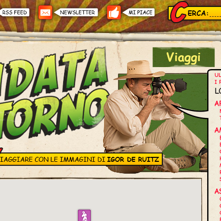
UL
I 
L
A
A
A