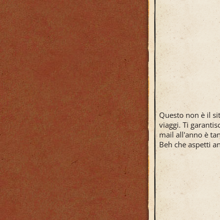
Questo non è il si
viaggi. Ti garanti
mail all'anno è tan
Beh che aspetti an