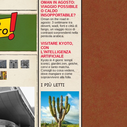
OMAN IN AGOSTO:
VIAGGIO POSSIBILE
O CALDO
INSOPPORTABILE?
Oman on the road in
agosto: 3 settimane tra
deserti, wadi, forti e città di
fango, un viaggio ricco di
contrasti sorprendenti nella
penisola arabica.
VISITARE KYOTO,
CON
L'INTELLIGENZA
ARTIFICIALE
Kyoto in 4 giorni: templi
iconici, giardini zen, geishe,
cervi e tanto matcha.
Consigli su cosa vedere,
dove mangiare e come
sopravvivere alla folla.
I PIÙ LETTI