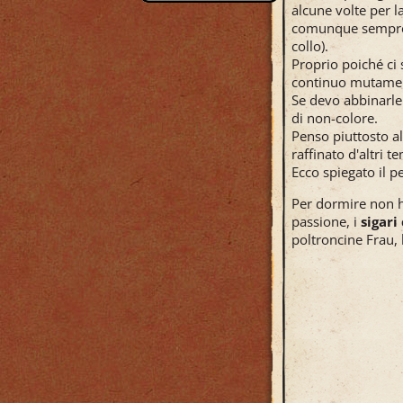
alcune volte per l
comunque sempre u
collo).
Proprio poiché ci
continuo mutament
Se devo abbinarle 
di non-colore.
Penso piuttosto a
raffinato d'altri t
Ecco spiegato il p
Per dormire non h
passione, i
sigari
poltroncine Frau, 