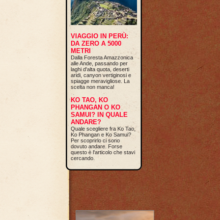
VIAGGIO IN PERÙ:
DA ZERO A 5000
METRI
Dalla Foresta Amazzonica
alle Ande, passando per
laghi d'alta quota, deserti
aridi, canyon vertiginosi e
spiagge meravigliose. La
scelta non manca!
KO TAO, KO
PHANGAN O KO
SAMUI? IN QUALE
ANDARE?
Quale scegliere fra Ko Tao,
Ko Phangan e Ko Samui?
Per scoprirlo ci sono
dovuto andare. Forse
questo è l'articolo che stavi
cercando.